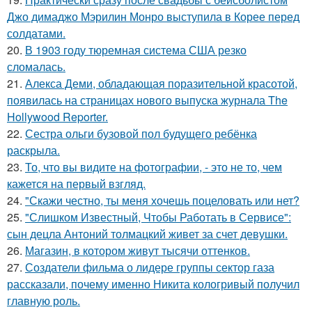
Джо димаджо Мэрилин Монро выступила в Корее перед
солдатами.
20.
В 1903 году тюремная система США резко
сломалась.
21.
Алекса Деми, обладающая поразительной красотой,
появилась на страницах нового выпуска журнала The
Hollywood Reporter.
22.
Сестра ольги бузовой пол будущего ребёнка
раскрыла.
23.
То, что вы видите на фотографии, - это не то, чем
кажется на первый взгляд.
24.
"Скажи честно, ты меня хочешь поцеловать или нет?
25.
"Слишком Известный, Чтобы Работать в Сервисе":
сын децла Антоний толмацкий живет за счет девушки.
26.
Магазин, в котором живут тысячи оттенков.
27.
Создатели фильма о лидере группы сектор газа
рассказали, почему именно Никита кологривый получил
главную роль.