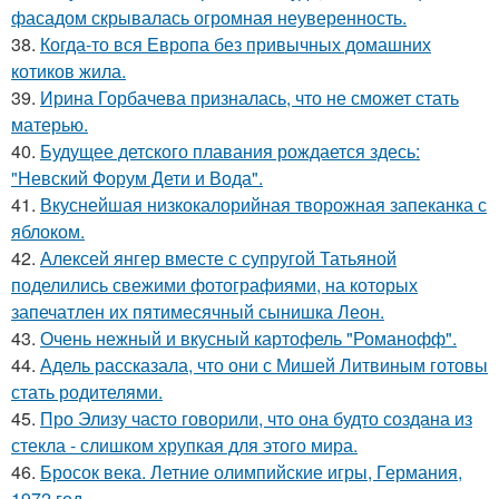
фасадом скрывалась огромная неуверенность.
38.
Когда-то вся Европа без привычных домашних
котиков жила.
39.
Ирина Горбачева призналась, что не сможет стать
матерью.
40.
Будущее детского плавания рождается здесь:
"Невский Форум Дети и Вода".
41.
Вкуснейшая низкокалорийная творожная запеканка с
яблоком.
42.
Алексей янгер вместе с супругой Татьяной
поделились свежими фотографиями, на которых
запечатлен их пятимесячный сынишка Леон.
43.
Очень нежный и вкусный картофель "Романофф".
44.
Адель рассказала, что они с Мишей Литвиным готовы
стать родителями.
45.
Про Элизу часто говорили, что она будто создана из
стекла - слишком хрупкая для этого мира.
46.
Бросок века. Летние олимпийские игры, Германия,
1972 год.