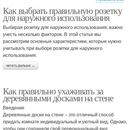
Как выбрать правильную розетку
Защита от короткого
Защита от
для наружного использования
замыкания
электрического удара
Выбирая розетку для наружного использования, важно
учесть несколько факторов. В этой статье мы
рассмотрим основные характеристики, которые нужно
Защита от вторжения
Защита от взлома
учитывать при выборе розетки для наружного
использования.
читать дальше →
Защита от кражи
Защита от влаги
Как правильно ухаживать за
деревянными досками на стене
Защита от прямых
Введение
Деревянные доски на стене – это отличный способ
придать комнате индивидуальный и уютный вид. Однако,
чтобы они сохраняли свой первоначальный вид,