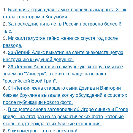
1.
Бывшая актриса для самых взрослых амаранта Хэнк
стала сенатором в Колумбии.
2.
За последние пять лет в России построено более 6
тыс.
3.
Михаил галустян тайно женился спустя год после
развода.
4.
33-Летний Алекс выкатил на сайте знакомств целую
инструкцию к будущей девушке.
5.
39-Летнюю Анастасию самбурскую, которую мы все
знаем по "Универу", в сети всё чаще называют
"российской Евой Грин".
6.
31-Летняя жена старшего сына Дэвида и Виктории
бэкхем бруклина вызвала волну обсуждений в соцсетях
после публикации нового фото.
7.
В соцсетях снова заговорили об Игоре синяке и Егоре
криде - на этот раз из-за романтических фото, которые
якобы подтверждают их близкие отношения.
8.
9 километров - это не опечатка!