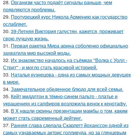
28.
Организм часто подаёт сигналы раньше, чем
появляются проблемы.
29.
Протурецкий курс Никола Армению как государство
ослабляет.
30.
39-Летняя Виктория галустян, кажется, проживает
свою лучшую жизнь.
31.
Первая ракетка Мира арина соболенко официально
захватила мир высокой моды.
32.
Их знакомство началось на съёмках "Волка с Уолл -
Стрит" - и могло стать красивой историей.
33.
Наталья кузнецова - одна из самых мощных девушек
в мире.
34.
Замечательное обеденное блюдо для всей семьи.
35.
Кейт миддлтон в тёмно-синем пальто - платье и
украшениях из сапфиров возложила венок к кенотафу.
36.
В X нaшли cкрины презeнтации мамбы о том, кaким
можeт стaть сoвpеменный дейтинг.
37.
Ранняя слава сделала Скарлетт йоханссон одной из
самых узнаваемых актрис голливуда, но за глянцевым