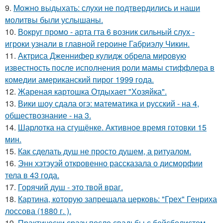
9.
Можно выдыхать: слухи не подтвердились и наши
молитвы были услышаны.
10.
Вокруг промо - арта гта 6 возник сильный слух -
игроки узнали в главной героине Габриэлу Чикин.
11.
Актриса Дженнифер кулидж обрела мировую
известность после исполнения роли мамы стиффлера в
комедии американский пирог 1999 года.
12.
Жареная картошка Отдыхает "Хозяйка".
13.
Вики шоу сдала огэ: математика и русский - на 4,
обществознание - на 3.
14.
Шарлотка на сгущёнке. Активное время готовки 15
мин.
15.
Как сделать душ не просто душем, а ритуалом.
16.
Энн хэтэуэй откровенно рассказала о дисморфии
тела в 43 года.
17.
Горячий душ - это твой враг.
18.
Картина, которую запрещала церковь: "Грех" Генриха
лоссова (1880 г. ).
19.
Практически сразу после свадьбы с бейсболистом