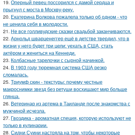
19.
Оперный певец поссорился с дамой сердца и
прыгнул с моста в Москву-реку.
20.
Екатерина Волкова пожалела только об одном - что
не ценила себя в молодости.
21.
Не все голливудские сказки свадьбой заканчиваются.
22.
Арнольд шварценеггер ещё в детстве твердил, что в
жизни у него будет три цели: уехать в США, стать
актёром и жениться на Кеннеди.
23.
Колбасные тарелочки с сырной начинкой.
24.
В 1903 году тюремная система США резко
сломалась.
25.
Триумф скин - текстуры: почему честные
макроснимки звезд без ретуши восхищают мир больше
глянца.
26.
Ветеринар из артема в Таиланде после знакомства с
мужчиной исчезла.
27.
Гвоздика - ароматная специя, которую используют не
только в кулинарии.
28.
Сидни Суини настояла на том, чтобы некоторые