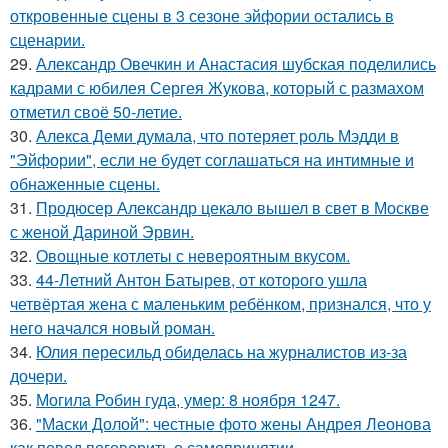
откровенные сцены в 3 сезоне эйфории остались в
сценарии.
29.
Александр Овечкин и Анастасия шубская поделились
кадрами с юбилея Сергея Жукова, который с размахом
отметил своё 50-летие.
30.
Алекса Деми думала, что потеряет роль Мэдди в
"Эйфории", если не будет соглашаться на интимные и
обнаженные сцены.
31.
Продюсер Александр цекало вышел в свет в Москве
с женой Дариной Эрвин.
32.
Овощные котлеты с невероятным вкусом.
33.
44-Летний Антон Батырев, от которого ушла
четвёртая жена с маленьким ребёнком, признался, что у
него начался новый роман.
34.
Юлия пересильд обиделась на журналистов из-за
дочери.
35.
Могила Робин гуда, умер: 8 ноября 1247.
36.
"Маски Долой": честные фото жены Андрея Леонова
как повод поговорить о самопринятии.