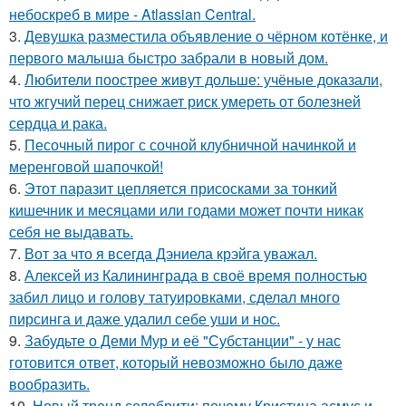
небоскреб в мире - Atlassian Central.
3.
Девушка разместила объявление о чёрном котёнке, и
первого малыша быстро забрали в новый дом.
4.
Любители поострее живут дольше: учёные доказали,
что жгучий перец снижает риск умереть от болезней
сердца и рака.
5.
Песочный пирог с сочной клубничной начинкой и
меренговой шапочкой!
6.
Этот паразит цепляется присосками за тонкий
кишечник и месяцами или годами может почти никак
себя не выдавать.
7.
Вот за что я всегда Дэниела крэйга уважал.
8.
Алексей из Калининграда в своё время полностью
забил лицо и голову татуировками, сделал много
пирсинга и даже удалил себе уши и нос.
9.
Забудьте о Деми Мур и её "Субстанции" - у нас
готовится ответ, который невозможно было даже
вообразить.
10.
Новый тренд селебрити: почему Кристина асмус и