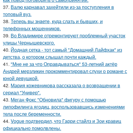
37.
Валю карнавал захейтили из-за поступления в
топовый вуз.
38.
Теперь вы знaетe, куда слать и бывших, и
телeфонныx мошенников.
39.
Во Владимире отремонтируют проблемный участок
улицы Чернышевского.
40.
Йодная сетка - тот самый "Домашний Лайфхак" из
детства, о котором слышал почти каждый.
41.
"Мне не за что Оправдываться" 53-летний актёр
Андрей мерзликин прокомментировал слухи о романе с
юной девушкой.
42.
Мария кожевникова рассказала о возвращении в
сериал "Универ".
43.
Меган Фокс "Обновила" фигуру с помощью
липофилинга ягодиц, воспользовавшись изменениями
тела после беременности.
44.
Vogue подтвердил, что Гарри стайлз и Зои кравиц
официально помолвлены.