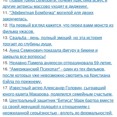
другие актрисы массово уходят в диджеинг.
11.
"Эффектная Бомбочка" могилой для двоих
закончилась.
12.
На первый взгляд кажется, что перед вами монстр из
фильма ужасов.
13.
Свадьба - день, полный эмоций, но эта история
трогает до глубины души.
14.
Анна Семенович показала фигуру в бикини и
закрыла все вопросы!
15.
Недавно Памела андерсон отпраздновала 59-летие.
16.
"Американский Психопат" - один из тех фильмов,
после которых уже невозможно смотреть на Кристиана
бэйла по-прежнему.
17.
Известный актер Александр Головин, сыгравший
юного кадета Макарова, поделился семейным счастьем.
18.
Центральный защитник "Бетиса" Марк бартра вместе
со своей девушкой подошёл к отношениям с
неожиданной серьёзностью - вплоть до формальностей.