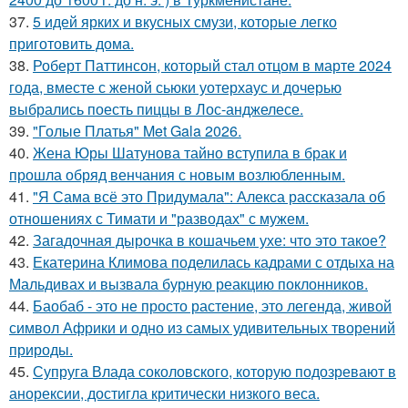
37.
5 идей ярких и вкусных смузи, которые легко
приготовить дома.
38.
Роберт Паттинсон, который стал отцом в марте 2024
года, вместе с женой сьюки уотерхаус и дочерью
выбрались поесть пиццы в Лос-анджелесе.
39.
"Голые Платья" Met Gala 2026.
40.
Жена Юры Шатунова тайно вступила в брак и
прошла обряд венчания с новым возлюбленным.
41.
"Я Сама всё это Придумала": Алекса рассказала об
отношениях с Тимати и "разводах" с мужем.
42.
Загадочная дырочка в кошачьем ухе: что это такое?
43.
Екатерина Климова поделилась кадрами с отдыха на
Мальдивах и вызвала бурную реакцию поклонников.
44.
Баобаб - это не просто растение, это легенда, живой
символ Африки и одно из самых удивительных творений
природы.
45.
Супруга Влада соколовского, которую подозревают в
анорексии, достигла критически низкого веса.