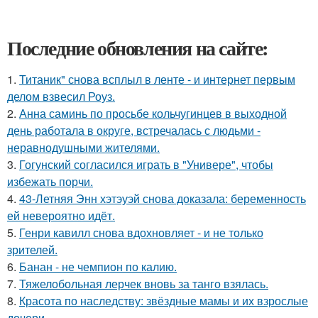
Последние обновления на сайте:
1.
Титаник" снова всплыл в ленте - и интернет первым
делом взвесил Роуз.
2.
Анна саминь по просьбе кольчугинцев в выходной
день работала в округе, встречалась с людьми -
неравнодушными жителями.
3.
Гогунский согласился играть в "Универе", чтобы
избежать порчи.
4.
43-Летняя Энн хэтэуэй снова доказала: беременность
ей невероятно идёт.
5.
Генри кавилл снова вдохновляет - и не только
зрителей.
6.
Банан - не чемпион по калию.
7.
Тяжелобольная лерчек вновь за танго взялась.
8.
Красота по наследству: звёздные мамы и их взрослые
дочери.