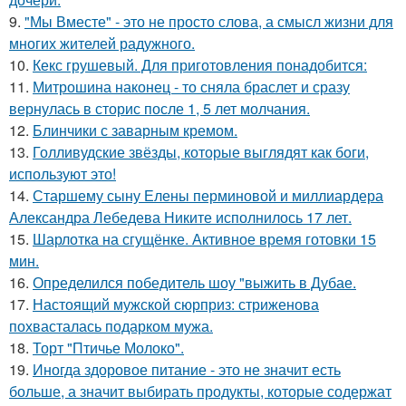
9.
"Мы Вместе" - это не просто слова, а смысл жизни для
многих жителей радужного.
10.
Кекс грушевый. Для приготовления понадобится:
11.
Митрошина наконец - то сняла браслет и сразу
вернулась в сторис после 1, 5 лет молчания.
12.
Блинчики с заварным кремом.
13.
Голливудские звёзды, которые выглядят как боги,
используют это!
14.
Старшему сыну Елены перминовой и миллиардера
Александра Лебедева Никите исполнилось 17 лет.
15.
Шарлотка на сгущёнке. Активное время готовки 15
мин.
16.
Определился победитель шоу "выжить в Дубае.
17.
Настоящий мужской сюрприз: стриженова
похвасталась подарком мужа.
18.
Торт "Птичье Молоко".
19.
Иногда здоровое питание - это не значит есть
больше, а значит выбирать продукты, которые содержат