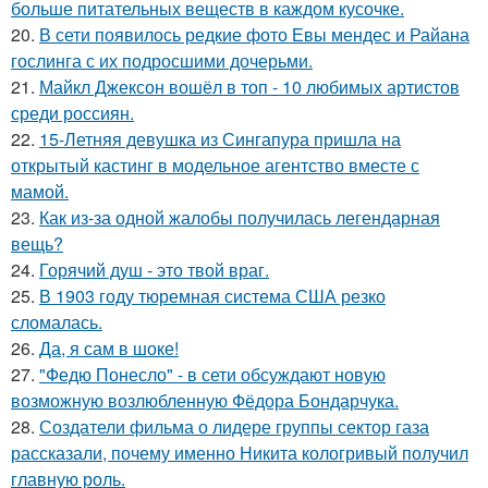
больше питательных веществ в каждом кусочке.
20.
В сети появилось редкие фото Евы мендес и Райана
гослинга с их подросшими дочерьми.
21.
Майкл Джексон вошёл в топ - 10 любимых артистов
среди россиян.
22.
15-Летняя девушка из Сингапура пришла на
открытый кастинг в модельное агентство вместе с
мамой.
23.
Как из-за одной жалобы получилась легендарная
вещь?
24.
Горячий душ - это твой враг.
25.
В 1903 году тюремная система США резко
сломалась.
26.
Да, я сам в шоке!
27.
"Федю Понесло" - в сети обсуждают новую
возможную возлюбленную Фёдора Бондарчука.
28.
Создатели фильма о лидере группы сектор газа
рассказали, почему именно Никита кологривый получил
главную роль.