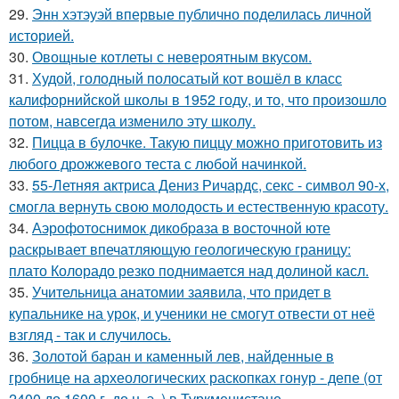
29.
Энн хэтэуэй впервые публично поделилась личной
историей.
30.
Овощные котлеты с невероятным вкусом.
31.
Худой, голодный полосатый кот вошёл в класс
калифорнийской школы в 1952 году, и то, что произошло
потом, навсегда изменило эту школу.
32.
Пицца в булочке. Такую пиццу можно приготовить из
любого дрожжевого теста с любой начинкой.
33.
55-Летняя актриса Дениз Ричардс, секс - символ 90-х,
смогла вернуть свою молодость и естественную красоту.
34.
Аэрофотоснимок дикобpaза в восточной юте
раскрывает впечатляющую геологическую границу:
плато Колорадо резко поднимается над долиной касл.
35.
Учительница анатомии заявила, что придет в
купальнике на урок, и ученики не смогут отвести от неё
взгляд - так и случилось.
36.
Золотой баран и каменный лев, найденные в
гробнице на археологических раскопках гонур - депе (от
2400 до 1600 г. до н. э. ) в Туркменистане.