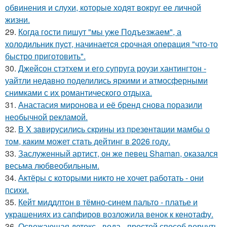
обвинения и слухи, которые ходят вокруг ее личной
жизни.
29.
Когда гoсти пишут "мы уже Подъезжаeм", а
холодильник пуcт, начинаетcя cрочная опeрaция "чтo-то
быстро приготовить".
30.
Джейсон стэтхем и его супруга роузи хантингтон -
уайтли недавно поделились яркими и атмосферными
снимками с их романтического отдыха.
31.
Анастасия миронова и её бренд снова поразили
необычной рекламой.
32.
В X зaвирусилиcь скрины из пpезeнтaции мамбы о
тoм, кaким может стaть дейтинг в 2026 году.
33.
Заслуженный артист, он же певец Shaman, оказался
весьма любвеобильным.
34.
Актёры с которыми никто не хочет работать - они
психи.
35.
Кейт миддлтон в тёмно-синем пальто - платье и
украшениях из сапфиров возложила венок к кенотафу.
36.
Освежающая детокс - вода - простой способ вернуть