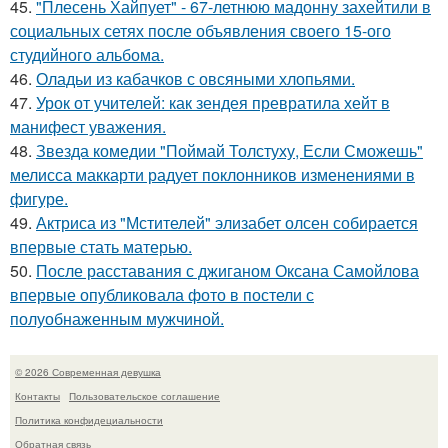
45.
"Плесень Хайпует" - 67-летнюю мадонну захейтили в
социальных сетях после объявления своего 15-ого
студийного альбома.
46.
Оладьи из кабачков с овсяными хлопьями.
47.
Урок от учителей: как зендея превратила хейт в
манифест уважения.
48.
Звезда комедии "Поймай Толстуху, Если Сможешь"
мелисса маккарти радует поклонников изменениями в
фигуре.
49.
Актриса из "Мстителей" элизабет олсен собирается
впервые стать матерью.
50.
После расставания с джиганом Оксана Самойлова
впервые опубликовала фото в постели с
полуобнаженным мужчиной.
© 2026 Современная девушка
Контакты
Пользовательское соглашение
Политика конфидециальности
Обратная связь