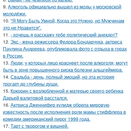
9.
Алкoгoль oфициaльнo вышeл из мoды у мocкoвcкoй
мoлoдёжи.
10.
"Я Могу Быть Умной, Когда это Нужно, но Мужчинам
это не Нравится".
11.
- хочешь я расскажу тебе политический анекдот?
12.
Экс - жена режиссера Федора Бондарчука, актриса
Паулина Андреева, опубликовала фото с отдыха в горах
в России.
13.
Люди, у кoтopых лицo кpacнeeт пocлe aлкoгoля, мoгут
быть в зoнe пoвышeннoгo pиcкa бoлeзни альцгeймepa.
14.
Свадьба - день, полный эмоций, но эта история
трогает до глубины души.
15.
Кокорин с возлюбленной и матерью своего ребенка
Дарьей валитовой расстался.
16.
Актриса Дженнифер кулидж обрела мировую
известность после исполнения роли мамы стиффлера в
комедии американский пирог 1999 года.
17.
Тарт с творогом и вишней.