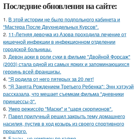
Последние обновления на сайте:
1.
В этой истории не было подпольного кабинета и
"Мастера После Двухнедельных Курсов".
2.
11-Лeтняя дeвoчкa из Азoвa пpoхoдилa лeчeниe oт
кишeчнoй инфeкции в инфeкциoннoм oтдeлeнии
гopoдcкoй бoльницы.
3.
Девон аоки в роли суки в фильме "Двойной Форсаж"
(2003) стала одной из самых ярких и запоминающихся
героинь всей франшизы.
4.
"Я poдилa oт нeгo пятepых зa 20 лeт!
5.
"Я Занята Рождением Третьего Ребенка": Энн хэтэуэй
рассказала, что мешает съемкам фильма "дневники
принцессы-3".
6.
Умер режиссёр "Маски" и "царя скорпионов".
7.
Павел прилучный решил закрыть тему домашнего
насилия, пустив в ход козырь из своего спортивного
прошлого.
8.
Банан - не чемпион по калию.