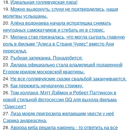
18.
Идеальная голливудская пара!
19.
Можно выдохнуть: слухи не подтвердились, наши
молитвы услышаны.
20.
Алёна водонаева начала исподтишка снимать
неугодных самокатчиков и стебать их в сторис.
21.
Милана стар призналась, что могла сыграть главную
роль в фильме "Алиса в Стране Чудес" вместо Ани
пересильд.
22.
Рыбная запеканка. Понадобится:
23.
Дилара официально стала владелицей подаренной
Егором кридом московской квартиры.
24.
Не все голливудские сказки свадьбой заканчиваются.
25.
Как пережить неудачную стрижку.
26.
Том холланд, Мэтт Дэймон и Роберт Паттинсон в
новой стильной фотосессии GQ для выхода фильма
"Одиссея"!
27.
Лиза моряк пригрозила желающим увести у неё
Сарика андреасяна.
28.
Аврора киба решила наконец - то ответить на все