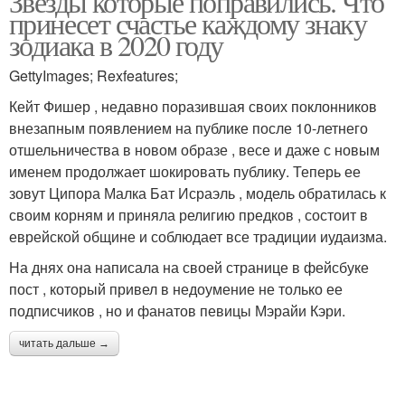
Звезды которые поправились. Что
принесет счастье каждому знаку
зодиака в 2020 году
GettyImages; Rexfeatures;
Кейт Фишер , недавно поразившая своих поклонников
внезапным появлением на публике после 10-летнего
отшельничества в новом образе , весе и даже с новым
именем продолжает шокировать публику. Теперь ее
зовут Ципора Малка Бат Исраэль , модель обратилась к
своим корням и приняла религию предков , состоит в
еврейской общине и соблюдает все традиции иудаизма.
На днях она написала на своей странице в фейсбуке
пост , который привел в недоумение не только ее
подписчиков , но и фанатов певицы Мэрайи Кэри.
читать дальше →