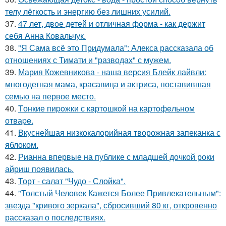
телу лёгкость и энергию без лишних усилий.
37.
47 лет, двое детей и отличная форма - как держит
себя Анна Ковальчук.
38.
"Я Сама всё это Придумала": Алекса рассказала об
отношениях с Тимати и "разводах" с мужем.
39.
Мария Кожевникова - наша версия Блейк лайвли:
многодетная мама, красавица и актриса, поставившая
семью на первое место.
40.
Tонкие пиpoжки с кaртoшкoй на картoфeльном
отваpe.
41.
Вкуснейшая низкокалорийная творожная запеканка с
яблоком.
42.
Рианна впервые на публике с младшей дочкой роки
айриш появилась.
43.
Торт - салат "Чудо - Слойка".
44.
"Толстый Человек Кажется Более Привлекательным":
звезда "кривого зеркала", сбросивший 80 кг, откровенно
рассказал о последствиях.