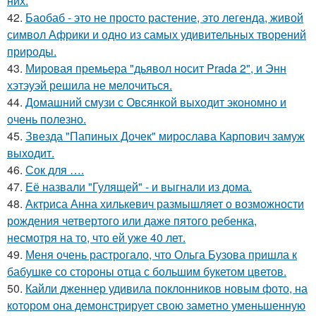
них.
42.
Баобаб - это не просто растение, это легенда, живой
символ Африки и одно из самых удивительных творений
природы.
43.
Мировая премьера "дьявол носит Prada 2", и Энн
хэтэуэй решила не мелочиться.
44.
Домашний смузи с Овсянкой выходит экономно и
очень полезно.
45.
Звезда "Папиных Дочек" мирослава Карпович замуж
выходит.
46.
Сок для ….
47.
Её назвали "Гулящей" - и выгнали из дома.
48.
Актриса Анна хилькевич размышляет о возможности
рождения четвертого или даже пятого ребенка,
несмотря на то, что ей уже 40 лет.
49.
Меня очень растрогало, что Ольга Бузова пришла к
бабушке со стороны отца с большим букетом цветов.
50.
Кайли дженнер удивила поклонников новым фото, на
котором она демонстрирует свою заметно уменьшенную