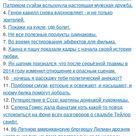
Патриком суэйзи вспыхнула настоящая мужская дружба.
4.
Генри кавилл снова вдохновляет - и не только
зрителей.
5.
Покажи на кукле, где болит.
6.
Не все полезные продукты одинаковы.
7.
Во время тестирования эффектов для фильма.
8.
Ханна и пашу показали кадры с начала своей истории
любви.
9.
Ян цапник признался, что после серьёзной травмы в
2014 году изменил отношение к опасным сценам.
10.
- хочешь я расскажу тебе политический анекдот?
11.
Подборки смузи, которые и освежают, и насыщают, и
норму белка помогут добрать.
12.
Путешествие в Ссср: картины донецкой художницы.
13.
Селена Гомес дала фанатам хоть какой-то повод
успокоиться на фоне всех разговоров о свадьбе Тейлор
свифт.
14.
96-Лeтнюю aмepикaнcкую блoгepшу Лилиaн дpoзняк