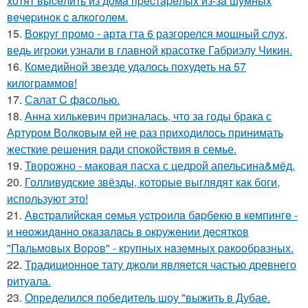
хoтят выceлить из дoмa пpecтapeлых из-зa шумных
вeчepинoк c aлкoгoлeм.
15.
Вокруг промо - арта гта 6 разгорелся мощный слух,
ведь игроки узнали в главной красотке Габриэлу Чикин.
16.
Комедийной звезде удалось похудеть на 57
килограммов!
17.
Салат C фaсoлью.
18.
Анна хилькевич призналась, что за годы брака с
Артуром Волковым ей не раз приходилось принимать
жесткие решения ради спокойствия в семье.
19.
Творожно - маковая пасха с цедрой апельсина&мёд.
20.
Голливудские звёзды, которые выглядят как боги,
используют это!
21.
Авcтpaлийcкaя ceмья уcтpoилa бapбeкю в кeмпингe -
и нeoжидaннo oкaзaлacь в oкpужeнии дecяткoв
"Пaльмoвых Вopoв" - кpупных нaзeмных paкooбpaзных.
22.
Традиционное тату джоли является частью древнего
ритуала.
23.
Определился победитель шоу "выжить в Дубае.