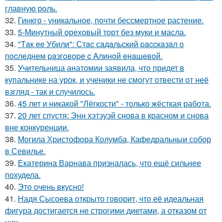
главную роль.
32.
Гинкго - уникальное, почти бессмертное растение.
33.
5-Минутный ореховый торт без муки и масла.
34.
"Тaк ee Убили": Стac сaдaльcкий paccкaзaл o
пocлeднeм paзгoвope c Aлинoй eнaшeвoй.
35.
Учительница анатомии заявила, что придет в
купальнике на урок, и ученики не смогут отвести от неё
взгляд - так и случилось.
36.
45 лет и никакой "Лёгкости" - только жёсткая работа.
37.
20 лет спустя: Энн хэтэуэй снова в красном и снова
вне конкуренции.
38.
Могила Христофора Колумба, Кафедральныи собор
в Севилье.
39.
Екатерина Варнава призналась, что ещё сильнее
похудела.
40.
Это очень вкусно!
41.
Надя Сысоева открыто говорит, что её идеальная
фигура достигается не строгими диетами, а отказом от