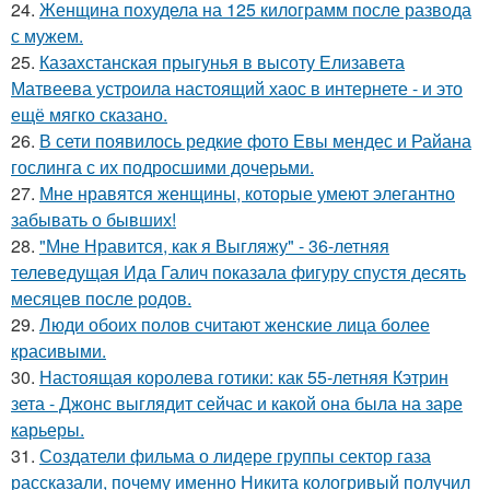
24.
Женщина похудела на 125 килограмм после развода
с мужем.
25.
Казахстанская прыгунья в высоту Елизавета
Матвеева устроила настоящий хаос в интернете - и это
ещё мягко сказано.
26.
В сети появилось редкие фото Евы мендес и Райана
гослинга с их подросшими дочерьми.
27.
Мне нравятся женщины, которые умеют элегантно
забывать о бывших!
28.
"Мне Нравится, как я Выгляжу" - 36-летняя
телеведущая Ида Галич показала фигуру спустя десять
месяцев после родов.
29.
Люди обоих полов считают женские лица более
красивыми.
30.
Настоящая королева готики: как 55-летняя Кэтрин
зета - Джонс выглядит сейчас и какой она была на заре
карьеры.
31.
Создатели фильма о лидере группы сектор газа
рассказали, почему именно Никита кологривый получил