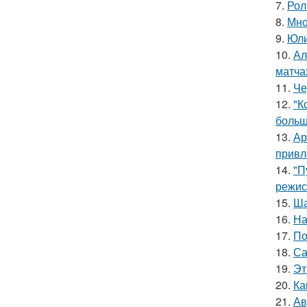
7.
Рол
8.
Мно
9.
Юли
10.
Ал
матча
11.
Че
12.
"К
больш
13.
Ар
привл
14.
"П
режис
15.
Ша
16.
На
17.
По
18.
Са
19.
Эт
20.
Ка
21.
Ав