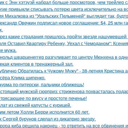
ик с Энн хэтэуэй набрал больше просмотров, чем трейлер 
гие привыкли списывать потерю цвета исключительно на во
я Михалкова из "Уральских Пельменей" выглядит так, будто
ександр Овечкин подписал новое соглашение: $4, 25 млн га
х.
рез какие страдания пришлось пройти звезде нашумевшей
оля Оставил Квартиру Ребенку, Уехал с Чемоданом": Ксени
е мужа.
нольд шварценеггер разгуливает по центру Мюнхена в одни
екая клиентов в тренажерный зал.
ублично Обратилась к Чужому Мужу" - 38-летняя Кристина 
сёра Клима шипенко.
урма по-питерски, пальчики оближешь!
стоящий мужской сюрприз: стриженова похвасталась пода
трясающее по вкусу и простоте печенье!
лат из свежей капусты с курицей.
им летом Холли Берри исполнится 60 лет.
к Сергей бурунов сделал из дикаприо звезду.
рора киба решила наконец - то ответить на все обвинения и