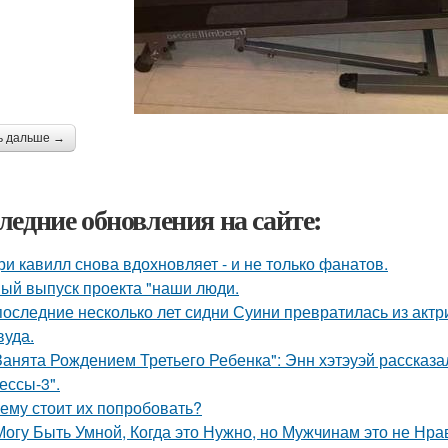
ь дальше →
ледние обновления на сайте:
ри кавилл снова вдохновляет - и не только фанатов.
ый выпуск проекта "наши люди.
последние несколько лет сидни Суини превратилась из актр
вуда.
Занята Рождением Третьего Ребенка": Энн хэтэуэй рассказ
ессы-3".
ему стоит их попробовать?
Могу Быть Умной, Когда это Нужно, но Мужчинам это не Нра