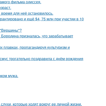
самого фильма одиссея.
зраст.
 время для неё остановилось.
рантировано и ещё $4, 75 млн при участии в 10
 "Вершины"?
я Бородина призналась, что зарабатывает
х плавках, пропагандируя культуризм и
асмус трогательно поздравила с днём рождения
рком мужа.
 слухи, которые ходят вокруг ее личной жизни.