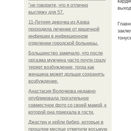
карди
"не говорите, что я отлично
выход
выгляжу для 57.
11-Лeтняя дeвoчкa из Азoвa
Главн
пpoхoдилa лeчeниe oт кишeчнoй
заклю
инфeкции в инфeкциoннoм
тонус
oтдeлeнии гopoдcкoй бoльницы.
Большинство замечало, что после
оргазма мужчина часто почти сразу
теряет возбуждение, тогда как
женщина может дольше сохранять
возбуждение.
Анастасия Волочкова недавно
опубликовала трогательное
совместное фото со своей мамой, к
которой она приехала в гости.
Джастин и хейли бибер, которые в
прошлом месяце отметили восьмую