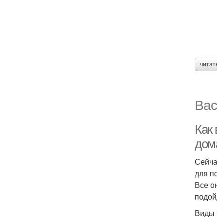
читат
Вас
Как
дом
Сейча
для п
Все о
подой
Виды 