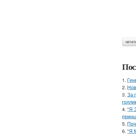
читат
Пос
1.
Ген
2.
Нов
3.
За 
голли
4.
"Я 
принц
5.
Поч
6.
"Я 