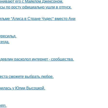
внивают его с Майклом Джексоном.
ксы по росту официально ушли в отпуск.
ильме "Алиса в Стране Чудес" вместо Ани
ересильд.
егда.
девлин расколол интернет - сообщества.
места сможете выбрать любое.
училась у Юлии Высоцкой.
ein.