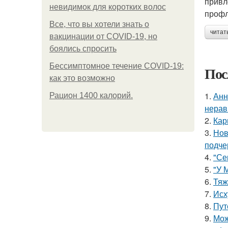
привл
невидимок для коротких волос
профл
Все, что вы хотели знать о
читат
вакцинации от COVID-19, но
боялись спросить
Бессимптомное течение COVID-19:
Пос
как это возможно
1.
Анн
Рацион 1400 калорий.
нерав
2.
Кар
3.
Нов
подче
4.
"Се
5.
"У 
6.
Тяж
7.
Исх
8.
Пут
9.
Мож