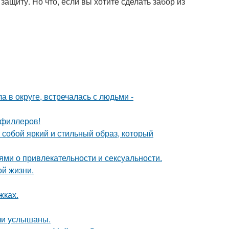
ащиту. Но что, если вы хотите сделать забор из
 в округе, встречалась с людьми -
т филлеров!
собой яркий и стильный образ, который
ями о привлекательности и сексуальности.
ой жизни.
жках.
ли услышаны.