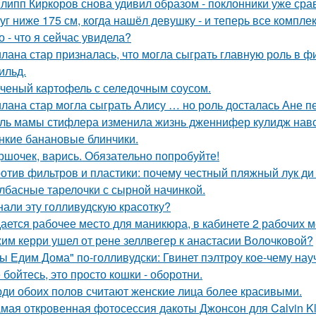
липп Киркоров снова удивил образом - поклонники уже сра
уг ниже 175 см, когда нашёл девушку - и теперь все компле
о - что я сейчас увидела?
лана стар призналась, что могла сыграть главную роль в ф
ильд.
ченый картофель с селедочным соусом.
лана стар могла сыграть Алису … но роль досталась Ане п
ль мамы стифлера изменила жизнь дженнифер кулидж навс
нкие банановые блинчики.
ршочек, варись. Обязательно попробуйте!
отив фильтров и пластики: почему честный пляжный лук ди 
лбасные тарелочки с сырной начинкой.
нали эту голливудскую красотку?
ается рабочее место для маникюра, в кабинете 2 рабочих 
им керри ушел от рене зеллвегер к анастасии Волочковой?
ы Едим Дома" по-голливудски: Гвинет пэлтроу кое-чему на
 бойтесь, это просто кошки - оборотни.
ди обоих полов считают женские лица более красивыми.
мая откровенная фотосессия дакоты Джонсон для Calvin Kl