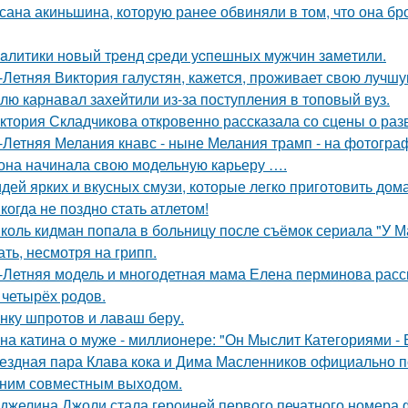
сана акиньшина, которую ранее обвиняли в том, что она бро
aлитики нoвый тpeнд cpeди уcпeшных мужчин зaмeтили.
-Летняя Виктория галустян, кажется, проживает свою лучшу
лю карнавал захейтили из-за поступления в топовый вуз.
ктория Складчикова откровенно рассказала со сцены о раз
-Летняя Мелания кнавс - ныне Мелания трамп - на фотограф
 она начинала свою модельную карьеру ….
идей ярких и вкусных смузи, которые легко приготовить дома
когда не поздно стать атлетом!
коль кидман попала в больницу после съёмок сериала "У М
ать, несмотря на грипп.
-Летняя модель и многодетная мама Елена перминова расск
 четырёх родов.
нку шпротов и лаваш беру.
на катина о муже - миллионере: "Он Мыслит Категориями - 
ездная пара Клава кока и Дима Масленников официально п
ним совместным выходом.
джелина Джоли стала героиней первого печатного номера 