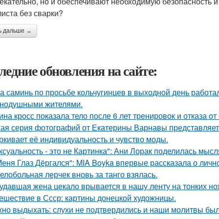
екательно, но и обеспечивают необходимую безопасность и з
иста без сварки?
ь дальше →
ледние обновления на сайте:
а саминь по просьбе кольчугинцев в выходной день работала
нодушными жителями.
ина кросс показала тело после 6 лет тренировок и отказа о
ая серия фотографий от Екатерины Варнавы представляет 
ркивает её индивидуальность и чувство моды.
ксуальность - это не Картинка": Ани Лорак поделилась мысл
Меня Глаз Дёргался": MIA Boyka впервые рассказала о личн
елобольная лерчек вновь за танго взялась.
удавшая жена цекало врывается в нашу ленту на тонких но
ешествие в Ссср: картины донецкой художницы.
но выдыхать: слухи не подтвердились и наши молитвы бы