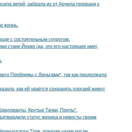
сила детей, забрала их от Арчила геловани к
ю жизнь.
воде с состоятельным супругом.
ии стане Йерко (да, это его настоящее имя),
.
арго Проблемы с Деньгами", так как продолжала
азала, как ей удаётся сохранять плоский живот
Бриллианты, Крутые Тачки, Понты".
одтвердили статус жениха и невесты своим
французского Time, показав шрам после