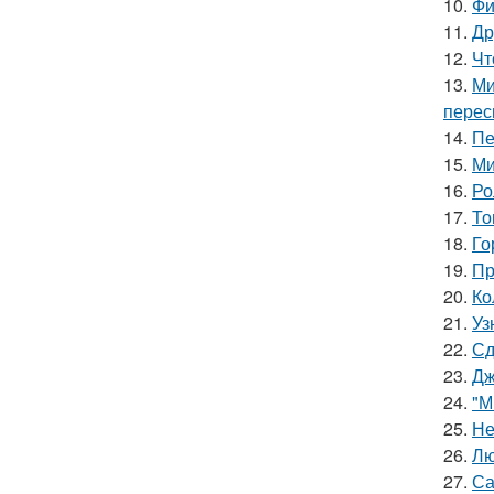
10.
Фи
11.
Др
12.
Чт
13.
Ми
перес
14.
Пе
15.
Ми
16.
Ро
17.
То
18.
Го
19.
Пр
20.
Ко
21.
Уз
22.
Сд
23.
Дж
24.
"М
25.
Не
26.
Лю
27.
Са