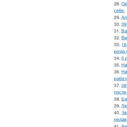
28.
Ок
себе.
29.
Ан
30.
39
31.
Ва
32.
Ви
33.
16
когда
34.
5 
35.
Ни
36.
Ни
работ
37.
39
после
38.
Ба
39.
Ле
40.
Зв
недав
41.
Ан