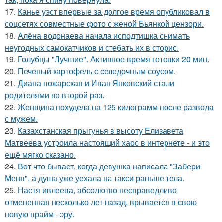
17.
Канье уэст впервые за долгое время опубликовал в
соцсетях совместные фото с женой Бьянкой цензори.
18.
Алёна водонаева начала исподтишка снимать
неугодных самокатчиков и стебать их в сторис.
19.
Голубцы "Лучшие". Активное время готовки 20 мин.
20.
Печеный картофель с селедочным соусом.
21.
Диана пожарская и Иван Янковский стали
родителями во второй раз.
22.
Женщина похудела на 125 килограмм после развода
с мужем.
23.
Казахстанская прыгунья в высоту Елизавета
Матвеева устроила настоящий хаос в интернете - и это
ещё мягко сказано.
24.
Вот что бывает, когда девушка написала "Забери
Меня", а душа уже уехала на такси раньше тела.
25.
Настя ивлеева, абсолютно несправедливо
отмененная несколько лет назад, врывается в свою
новую прайм - эру.