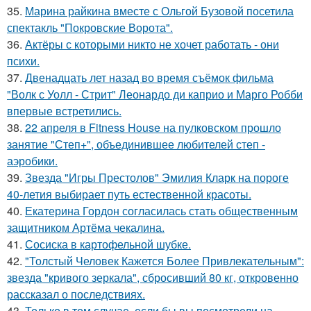
35.
Марина райкина вместе с Ольгой Бузовой посетила
спектакль "Покровские Ворота".
36.
Актёры с которыми никто не хочет работать - они
психи.
37.
Двенадцать лет назад во время съёмок фильма
"Волк с Уолл - Стрит" Леонардо ди каприо и Марго Робби
впервые встретились.
38.
22 апреля в Fitness House на пулковском прошло
занятие "Степ+", объединившее любителей степ -
аэробики.
39.
Звезда "Игры Престолов" Эмилия Кларк на пороге
40-летия выбирает путь естественной красоты.
40.
Екатерина Гордон согласилась стать общественным
защитником Артёма чекалина.
41.
Сосиска в картофельной шубке.
42.
"Толстый Человек Кажется Более Привлекательным":
звезда "кривого зеркала", сбросивший 80 кг, откровенно
рассказал о последствиях.
43.
Только в том случае, если бы вы посмотрели на