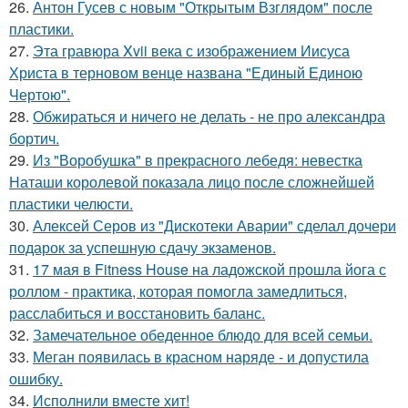
26.
Антон Гусев с новым "Открытым Взглядом" после
пластики.
27.
Эта гравюра Xvii века с изображением Иисуса
Христа в терновом венце названа "Единый Единою
Чертою".
28.
Обжираться и ничего не делать - не про александра
бортич.
29.
Из "Воробушка" в прекрасного лебедя: невестка
Наташи королевой показала лицо после сложнейшей
пластики челюсти.
30.
Алексей Серов из "Дискотеки Аварии" сделал дочери
подарок за успешную сдачу экзаменов.
31.
17 мая в Fitness House на ладожской прошла йога с
роллом - практика, которая помогла замедлиться,
расслабиться и восстановить баланс.
32.
Замечательное обеденное блюдо для всей семьи.
33.
Меган появилась в красном наряде - и допустила
ошибку.
34.
Исполнили вместе хит!