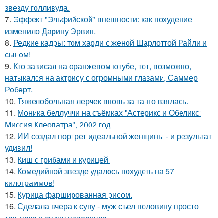
звезду голливуда.
7.
Эффект "Эльфийской" внешности: как похудение
изменило Дарину Эрвин.
8.
Редкие кадры: том харди с женой Шарлоттой Райли и
сыном!
9.
Кто зависал на оранжевом ютубе, тот, возможно,
натыкался на актрису с огромными глазами, Саммер
Роберт.
10.
Тяжелобольная лерчек вновь за танго взялась.
11.
Моника беллуччи на съёмках "Астерикс и Обеликс:
Миссия Клеопатра", 2002 год.
12.
ИИ создал портрет идеальной женщины - и результат
удивил!
13.
Киш с грибами и курицей.
14.
Комедийной звезде удалось похудеть на 57
килограммов!
15.
Курица фаршированная рисом.
16.
Сделала вчера к супу - муж съел половину просто
так, пока я спину повернула.