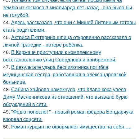
землю из космоса 3 миллиарда лет назад - она была бы
не голубой.
44.
Адель рассказала, что они с Мишей Литвиным готовы
стать родителями.
45.
Актриса Екатерина шпица откровенно рассказала о
личной трагедии - потере ребёнка.
46.
В Киржаче приступили к комплексному
восстановлению улиц Свердлова и прибрежной.
47.
В результате удара беспилотника погибла
медицинская сестра, работавшая в александровской
больнице.
48.
Сабина хайрова намекнула, что Клава кока увела
Диму Масленникова из отношений, что вызвало бурю
обсуждений в сети.
49.
"Федю понесло! " - новый роман фёдора Бондарчука
взорвал соцсети.
50.
Роман курцын не оформляет имущество на себя ….