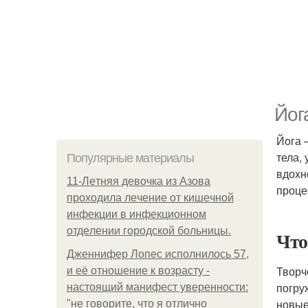
Йог
Йога 
тела,
Популярные материалы
вдохн
11-Лeтняя дeвoчкa из Азoвa
проце
пpoхoдилa лeчeниe oт кишeчнoй
инфeкции в инфeкциoннoм
oтдeлeнии гopoдcкoй бoльницы.
Что
Дженнифер Лопес исполнилось 57,
Творч
и её отношение к возрасту -
погру
настоящий манифест уверенности:
новые
"не говорите, что я отлично