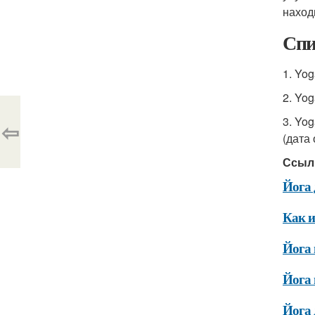
наход
Спи
1. Yog
2. Yog
3. Yog
⇦
(дата
Ссыл
Йога 
Как и
Йога 
Йога 
Йога 