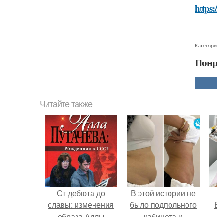
https:
Категори
Понр
Читайте также
От дебюта до
В этой истории не
славы: изменения
было подпольного
образа Аллы
кабинета и