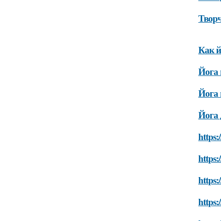
Творч
Как й
Йога 
Йога 
Йога 
https:
https:
https:
https: