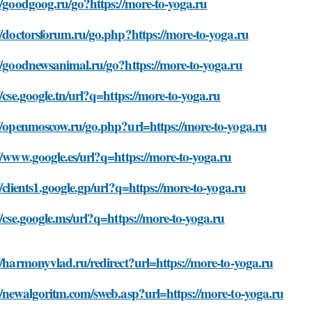
//goodgoog.ru/go?https://more-to-yoga.ru
//doctorsforum.ru/go.php?https://more-to-yoga.ru
//goodnewsanimal.ru/go?https://more-to-yoga.ru
//cse.google.tn/url?q=https://more-to-yoga.ru
//openmoscow.ru/go.php?url=https://more-to-yoga.ru
//www.google.es/url?q=https://more-to-yoga.ru
//clients1.google.gp/url?q=https://more-to-yoga.ru
//cse.google.ms/url?q=https://more-to-yoga.ru
//harmonyvlad.ru/redirect?url=https://more-to-yoga.ru
//newalgoritm.com/sweb.asp?url=https://more-to-yoga.ru