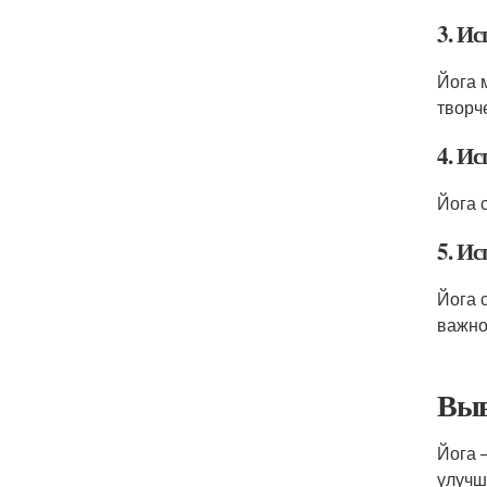
3. И
Йога 
творч
4. И
Йога 
5. Ис
Йога 
важно
Вы
Йога 
улучш