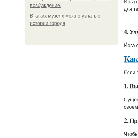
Йога 
возбуждение.
для т
В каких музеях можно узнать о
истории города
4. У
Йога 
Как
Если 
1. В
Сущес
своем
2. П
Чтобы