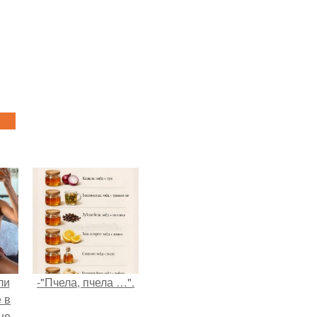
ли
-"Пчела, пчела …".
 в
це