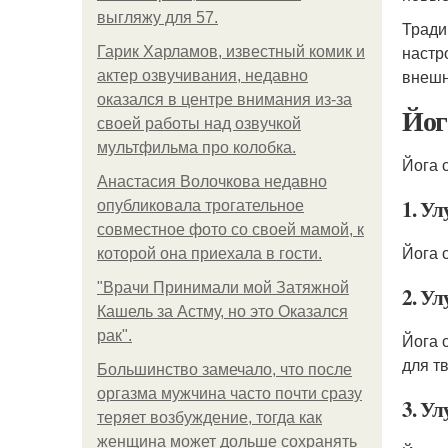
выгляжу для 57.
Тради
настр
Гарик Харламов, известный комик и
внешн
актер озвучивания, недавно
оказался в центре внимания из-за
Йог
своей работы над озвучкой
мультфильма про колобка.
Йога 
Анастасия Волочкова недавно
1. У
опубликовала трогательное
совместное фото со своей мамой, к
Йога 
которой она приехала в гости.
"Врачи Принимали мой Затяжной
2. У
Кашель за Астму, но это Оказался
рак".
Йога 
для т
Большинство замечало, что после
оргазма мужчина часто почти сразу
3. У
теряет возбуждение, тогда как
женщина может дольше сохранять