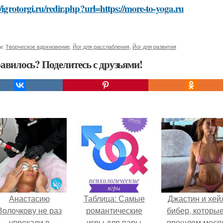
//igrotorgi.ru/redir.php?url=https://more-to-yoga.ru
и:
Творческое вдохновение
,
Йог для расслабления
,
Йог для развития
авилось? Поделитесь с друзьями!
Анастасию
Таблица: Самые
Джастин и хей
Волочкову не раз
романтические
бибер, которые
упрекали в
игры для пары
прошлом меся