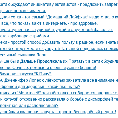
сети обсуждают инициативу активистов - предложить запрети
цы или просвечивается.
дная сетка - тот самый "Домашний Лайфхак" из детства, о 
 всё, что показывают в интернете, - про здоровье.
пуста тушенная с куриной грудкой и стручковой фасолью.
ста карбонара с грибами.
ехи - простой способ добавить пользу в рацион, если знать 
ексей янгер вместе с супругой Татьяной поделились свежи
есячный сынишка Леон.
учше бы и Дальше Продолжала их Прятать": в сети обсуди
ляши. Сочные, нежные и очень вкусные беляши!
бачковая закуска "К Пиву".
56 Дженнифер Лопес с лёгкостью захватила все внимание на
 фрешей для здоровья - какой пьёшь ты?
триса из "Мстителей" элизабет олсен собирается впервые с
н хэтэуэй откровенно рассказала о борьбе с дисморфией те
петитная или располневшая?
уснейшая квашеная капуста - просто бесподобный рецепт!