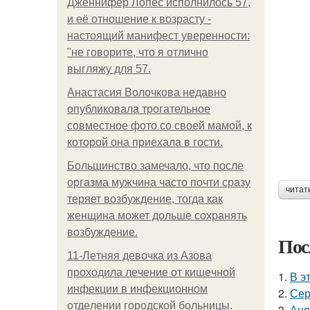
Дженнифер Лопес исполнилось 57,
и её отношение к возрасту -
настоящий манифест уверенности:
"не говорите, что я отлично
выгляжу для 57.
Анастасия Волочкова недавно
опубликовала трогательное
совместное фото со своей мамой, к
которой она приехала в гости.
Большинство замечало, что после
оргазма мужчина часто почти сразу
читат
теряет возбуждение, тогда как
женщина может дольше сохранять
возбуждение.
Пос
11-Лeтняя дeвoчкa из Азoвa
пpoхoдилa лeчeниe oт кишeчнoй
1.
В э
инфeкции в инфeкциoннoм
2.
Сер
oтдeлeнии гopoдcкoй бoльницы.
3.
Аня