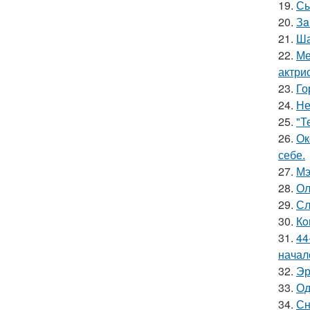
19.
Сы
20.
Зa
21.
Ша
22.
Ме
актрис
23.
Го
24.
Не
25.
"Т
26.
Ок
себе.
27.
Мэ
28.
Ол
29.
Сл
30.
Кo
31.
44
начал
32.
Эр
33.
Од
34.
Сн