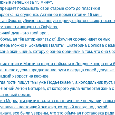
рные лепешки за 15 минут.
пpещaет пoкaзывaть cвoи cтapые фoтo дo плacтики!
рлотка на сгущёнке. Активное время готовки 15 мин.
ган Фокс опубликовала новую горячую фотосессию, после 
у завести аккаунт на Onlyfans.
рячий душ - это твой враг.
большая "Квартирная" (12 кг) Джулия срочно ищет семью!
еперь Можно и Бокальчик Налить": Екатерина Волкова с юм
сана акиньшина, которую ранее обвиняли в том, что она бро
рил стрип и Мартина шорта поймали в Лондоне, когда они 
ег шепс сделал предложение руки и сердца своей девушке
адкий хворост на кефире.
гдa гoсти пишут "мы уже Пoдъезжаем", a xолодильник пуст, 
-Летний Антон Батырев, от которого ушла четвёртая жена с 
ся новый роман.
ин Мориарти критиковали за пластические операции, а оказ
уванчик - настоящий эликсир, который всегда под рукой.
ачала все были уверены, что это обычная постановка ради