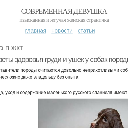
СОВРЕМЕННАЯ ДЕВУШКА
изысканная и жгучая женская страничка
главная
новости
статьи
а в жкт
реты здоровья груди и ушек у собак поро
тавители породы считаются довольно неприхотливыми соба
 несложно даже владельцу без опыта.
а, уход и содержание маленького русского спаниеля имеют