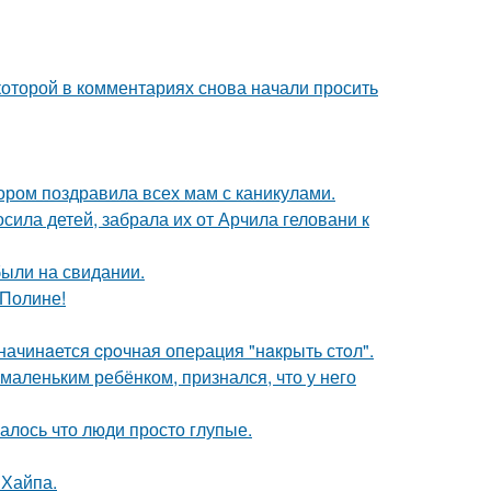
которой в комментариях снова начали просить
ором поздравила всех мам с каникулами.
сила детей, забрала их от Арчила геловани к
были на свидании.
 Полине!
начинaется cрoчная опеpация "нaкрыть стoл".
маленьким ребёнком, признался, что у него
алось что люди просто глупые.
 Хайпа.