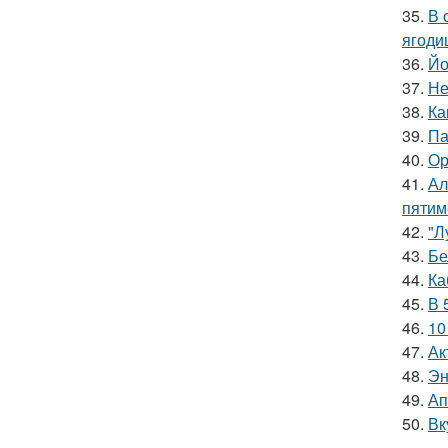
35.
В 
ягоди
36.
Йо
37.
Не
38.
Ка
39.
Па
40.
Ор
41.
Ал
пятим
42.
"Л
43.
Бе
44.
Ка
45.
В 
46.
10
47.
Ак
48.
Эн
49.
Ап
50.
Вк