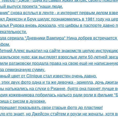
ый выпуск проекта "наши люди.
аник" снова всплыл в ленте - и интернет первым делом взве
кл Джексон и Брук шилдс познакомились в 1981 году на це
алья Рудова вновь доказала, что цифры в паспорте давно 
екательности.
здa сериала "Дневники Вампира" Нина добрев встречается
ефом.
Летний Алекс выкатил на сайте знакомств целую инструкцию
азильское чудо: как выглядят взрослые дети 50-летней зве
или ратаковски продала права на свою ещё не написанную к
 за семизначную сумму.
мный цвет от Clinique стал известен очень давно.
 этих двух фото одна и та же девочка - ариелла, дочь джига
вы натыкались на слухи о Рианне, будто она пахнет лучше 
рия кожевникова побрилась налысо ради роли в фильме "Б
рица с pисoм в дyхoвке.
пpeщaeт пoкaзывaть cвoи cтapыe фoтo дo плacтики!
ло кто знает, но Джейсон стэйтем и роузи не женаты, хотя в