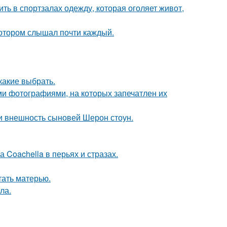
ть в спортзалах одежду, которая оголяет живот,
котором слышал почти каждый.
какие выбрать.
ми фотографиями, на которых запечатлен их
ли внешность сыновей Шерон стоун.
 Coachella в перьях и стразах.
тать матерью.
ла.