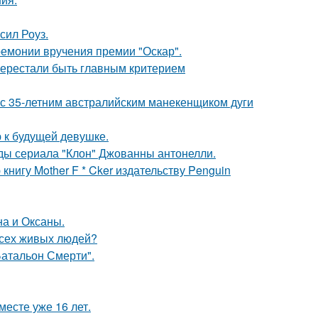
сил Роуз.
ремонии вручения премии "Оскар".
перестали быть главным критерием
 с 35-летним австралийским манекенщиком дуги
 к будущей девушке.
зды сериала "Клон" Джованны антонелли.
нигу Mother F * Cker издательству Penguin
на и Оксаны.
всех живых людей?
атальон Смерти".
месте уже 16 лет.