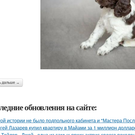
ь дальше →
ледние обновления на сайте:
той истории не было подпольного кабинета и "Мастера Пос
гей Лазарев купил квартиру в Майами за 1 миллион доллар
 Тейлор - Джой - одна из самых ярких актрис своего поколе