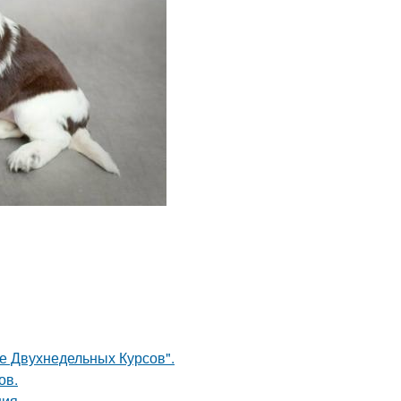
ле Двухнедельных Курсов".
ов.
ния.