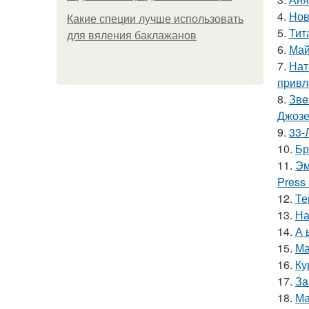
4.
Нов
Какие специи лучше использовать
5.
Тит
для вяления баклажанов
6.
Май
7.
Нат
привл
8.
Звe
Джоз
9.
33-
10.
Бр
11.
Эм
Press
12.
Те
13.
На
14.
А 
15.
Ма
16.
Ку
17.
Зa
18.
Ма