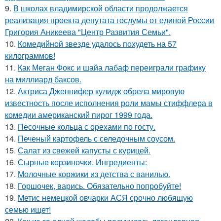
9.
В школах владимирской области продолжается
реализация проекта депутата госдумы от единой России
Григория Аникеева "Центр Развития Семьи".
10.
Комедийной звезде удалось похудеть на 57
килограммов!
11.
Как Меган Фокс и шайа лабаф переиграли графику
на миллиард баксов.
12.
Актриса Дженнифер кулидж обрела мировую
известность после исполнения роли мамы стиффлера в
комедии американский пирог 1999 года.
13.
Песочные кольца с орехами по госту.
14.
Печеный картофель с селедочным соусом.
15.
Салат из свежей капусты с курицей.
16.
Сырные корзиночки. Ингредиенты:
17.
Молочные коржики из детства с ванилью.
18.
Горшочек, варись. Обязательно попробуйте!
19.
Метис немецкой овчарки АСЯ срочно любящую
семью ищет!