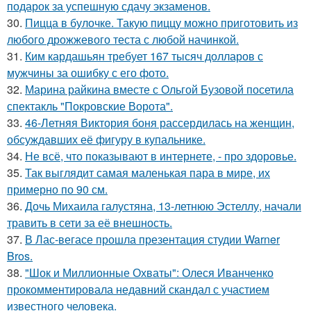
подарок за успешную сдачу экзаменов.
30.
Пицца в булочке. Такую пиццу можно приготовить из
любого дрожжевого теста с любой начинкой.
31.
Ким кардашьян требует 167 тысяч долларов с
мужчины за ошибку с его фото.
32.
Марина райкина вместе с Ольгой Бузовой посетила
спектакль "Покровские Ворота".
33.
46-Летняя Виктория боня рассердилась на женщин,
обсуждавших её фигуру в купальнике.
34.
Не всё, что показывают в интернете, - про здоровье.
35.
Так выглядит самая маленькая пара в мире, их
примерно по 90 см.
36.
Дочь Михаила галустяна, 13-летнюю Эстеллу, начали
травить в сети за её внешность.
37.
В Лас-вегасе прошла презентация студии Warner
Bros.
38.
"Шок и Миллионные Охваты": Олеся Иванченко
прокомментировала недавний скандал с участием
известного человека.