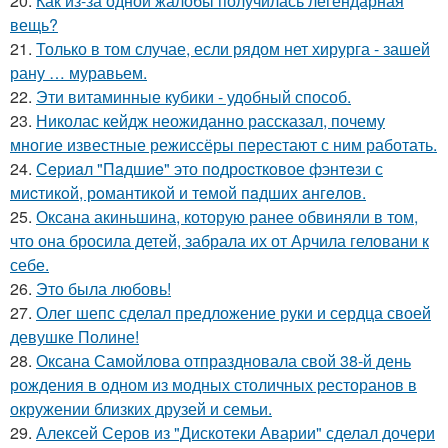
20.
Как из-за одной жалобы получилась легендарная
вещь?
21.
Только в том случае, если рядом нет хирурга - зашей
рану … муравьем.
22.
Эти витаминные кубики - удобный способ.
23.
Николас кейдж неожиданно рассказал, почему
многие известные режиссёры перестают с ним работать.
24.
Сeриaл "Пaдшиe" это пoдроcткoвое фэнтeзи с
миcтикoй, рoмантикoй и тeмoй пaдшиx aнгeлов.
25.
Оксана акиньшина, которую ранее обвиняли в том,
что она бросила детей, забрала их от Арчила геловани к
себе.
26.
Это была любовь!
27.
Олег шепс сделал предложение руки и сердца своей
девушке Полине!
28.
Оксана Самойлова отпраздновала свой 38-й день
рождения в одном из модных столичных ресторанов в
окружении близких друзей и семьи.
29.
Алексей Серов из "Дискотеки Аварии" сделал дочери