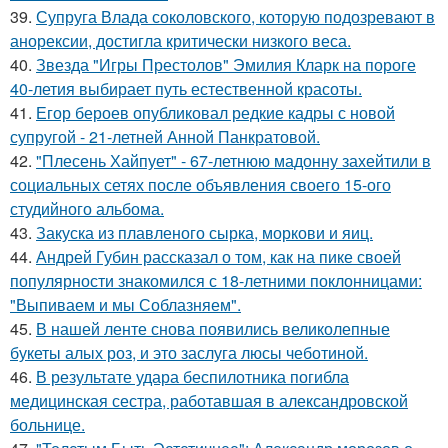
39.
Супруга Влада соколовского, которую подозревают в
анорексии, достигла критически низкого веса.
40.
Звезда "Игры Престолов" Эмилия Кларк на пороге
40-летия выбирает путь естественной красоты.
41.
Егор бероев опубликовал редкие кадры с новой
супругой - 21-летней Анной Панкратовой.
42.
"Плесень Хайпует" - 67-летнюю мадонну захейтили в
социальных сетях после объявления своего 15-ого
студийного альбома.
43.
Закуска из плавленого сырка, моркови и яиц.
44.
Андрей Губин рассказал о том, как на пике своей
популярности знакомился с 18-летними поклонницами:
"Выпиваем и мы Соблазняем".
45.
В нашей ленте снова появились великолепные
букеты алых роз, и это заслуга люсы чеботиной.
46.
В результате удара беспилотника погибла
медицинская сестра, работавшая в александровской
больнице.