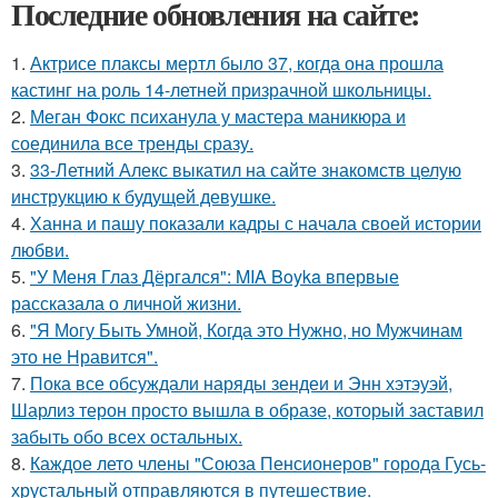
Последние обновления на сайте:
1.
Актрисе плаксы мертл было 37, когда она прошла
кастинг на роль 14-летней призрачной школьницы.
2.
Меган Фокс психанула у мастера маникюра и
соединила все тренды сразу.
3.
33-Летний Алекс выкатил на сайте знакомств целую
инструкцию к будущей девушке.
4.
Ханна и пашу показали кадры с начала своей истории
любви.
5.
"У Меня Глаз Дёргался": MIA Boyka впервые
рассказала о личной жизни.
6.
"Я Могу Быть Умной, Когда это Нужно, но Мужчинам
это не Нравится".
7.
Пока все обсуждали наряды зендеи и Энн хэтэуэй,
Шарлиз терон просто вышла в образе, который заставил
забыть обо всех остальных.
8.
Каждое лето члены "Союза Пенсионеров" города Гусь-
хрустальный отправляются в путешествие.