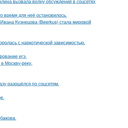
клина вызвала волну обсуждений в соцсетях
о время для неё остановилось.
 Ивана Кузнецова (Beerkus) стала мировой
боролась с наркотической зависимостью.
рование егэ.
 в Москву-реку.
разу разошёлся по соцсетям.
е.
бaкoвa.