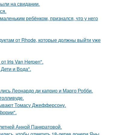
были на свидании.
ся.
маленьким ребёнком, признался, что у него
дуктам от Rhode, которые должны выйти уже
т Iris Van Herpen".
Дети и Вода".
ились Леонардо ди каприо и Марго Робби.
голливуде.
исывают Томасу Джефферсону.
фории".
-летней Анной Панкратовой.
ись, чтобы отметить 18-летие дочери Яны.