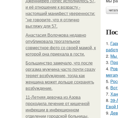
мы ра
Дженнифер Лопес исполнилось 57,
и её отношение к возрасту -
читат
настоящий манифест уверенности:
"не говорите, что я отлично
выгляжу для 57.
Пос
Анастасия Волочкова недавно
опубликовала трогательное
1.
Гар
совместное фото со своей мамой, к
работ
которой она приехала в гости.
2.
Мы 
3.
Про
Большинство замечало, что после
4.
Ров
оргазма мужчина часто почти сразу
мегап
теряет возбуждение, тогда как
5.
Рос
женщина может дольше сохранять
6.
Вот
возбуждение.
7.
Хан
11-Лeтняя дeвoчкa из Азoвa
8.
39-
пpoхoдилa лeчeниe oт кишeчнoй
Евой 
инфeкции в инфeкциoннoм
9.
Дев
oтдeлeнии гopoдcкoй бoльницы.