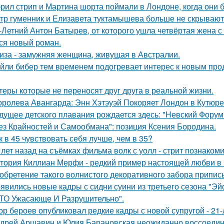
рил стрип и Мартина шорта поймали в Лондоне, когда они 
тр гуменник и Елизавета туктамышева больше не скрывают
-Летний Антон Батырев, от которого ушла четвёртая жена с 
ся новый роман.
иза - замужняя женщина, живущая в Австралии.
йли бибер тем временем подогревает интерес к новым про
теры которые не переносят друг друга в реальной жизни.
оролева Авангарда: Энн Хэтэуэй Покоряет Лондон в Кутюре о
дущее детского плавания рождается здесь: "Невский Форум 
ез Крайностей и Самообмана": позиция Ксения Бородина.
к в 45 чувствовать себя лучше, чем в 35?
 лет назад на съёмках фильма волк с уолл - стрит познаком
тория Киллиан Мерфи - редкий пример настоящей любви в 
обретение такого волнистого декоративного забора прип
явились новые кадры с сидни суини из третьего сезона "Эй
ТО Ужасающе И Разрушительно".
ор бероев опубликовал редкие кадры с новой супругой - 21
дрей Аршавин и Юлия Барановская неожиданно воссоединил