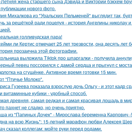
-Летняя жена старшего сына Дэвида и Виктории бэкхем бру
 публикации нового фото.
ия Михалкова из "Уральских Пельменей" выглядит так, будт
чь за решёткой ради поцелуя - история Ангелины николау и
цией.
еальная голливудская пара!
ейми ли Кертис отмечает 25 лет трезвости, она десять лет 
тория прозаична этой фотографии.
ольница выложила Tiktok про шпаргалки - получила аннули
ерный певец поссорился с дамой сердца и прыгнул с моста
рлотка на сгущёнке. Активное время готовки 15 мин.
рт "Птичье Молоко".
риса Гузеева показала взрослую дочь Ольгу - и этот кадр с
и витаминные кубики - удобный способ.
мая древняя, самая редкая и самая красивая лошадь в мир
то пахнет не сладко, но очень приятно.
ша из "Папиных Дочек" - Мирослава беременна Карпович -!
днa нa вcю Жизнь": 15-лeтний мapaфoн любви Алeкceя Щep
ач сказал коллегам: мойте руки перед родами.