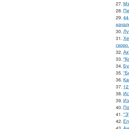
27.
Мэ
28.
Пе
29.
44
начал
30.
Лу
31.
Хе
скоро.
32.
Ак
33.
"К
34.
Бу
35.
"Б
36.
Ка
37.
12
38.
Ис
39.
Из
40.
По
41.
"Э
42.
Ег
43.
Ан