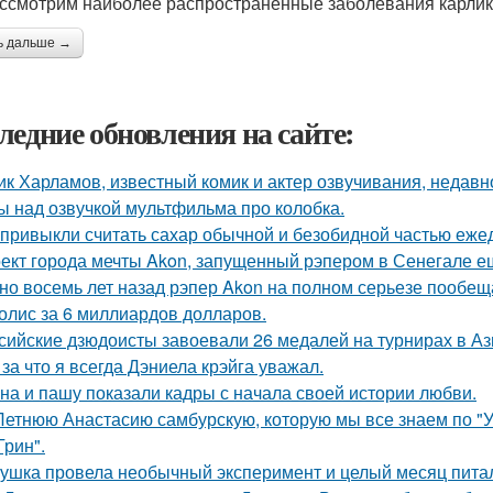
ссмотрим наиболее распространенные заболевания карликов
ь дальше →
ледние обновления на сайте:
ик Харламов, известный комик и актер озвучивания, недавн
ы над озвучкой мультфильма про колобка.
привыкли считать сахар обычной и безобидной частью еже
ект города мечты Akon, запущенный рэпером в Сенегале ещ
но восемь лет назад рэпер Akon на полном серьезе пообе
олис за 6 миллиардов долларов.
сийские дзюдоисты завоевали 26 медалей на турнирах в Аз
 за что я всегда Дэниела крэйга уважал.
на и пашу показали кадры с начала своей истории любви.
Летнюю Анастасию самбурскую, которую мы все знаем по "У
Грин".
ушка провела необычный эксперимент и целый месяц пита