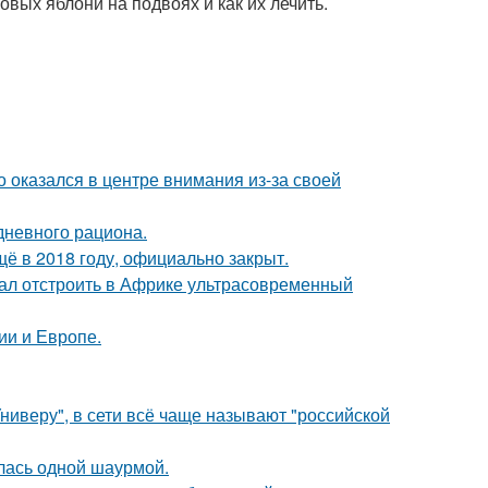
ых яблони на подвоях и как их лечить.
о оказался в центре внимания из-за своей
дневного рациона.
ё в 2018 году, официально закрыт.
щал отстроить в Африке ультрасовременный
ии и Европе.
ниверу", в сети всё чаще называют "российской
лась одной шаурмой.