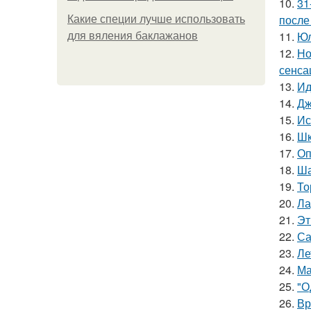
10.
31
после
Какие специи лучше использовать
11.
Юл
для вяления баклажанов
12.
Но
сенса
13.
Ид
14.
Дж
15.
Ис
16.
Шк
17.
Оп
18.
Ша
19.
То
20.
Ла
21.
Эт
22.
Са
23.
Ле
24.
Ма
25.
"О
26.
Вр