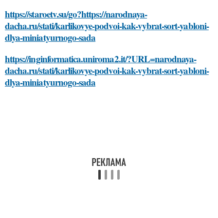
https://staroetv.su/go?https://narodnaya-
dacha.ru/stati/karlikovye-podvoi-kak-vybrat-sort-yabloni-
dlya-miniatyurnogo-sada
https://inginformatica.uniroma2.it/?URL=narodnaya-
dacha.ru/stati/karlikovye-podvoi-kak-vybrat-sort-yabloni-
dlya-miniatyurnogo-sada