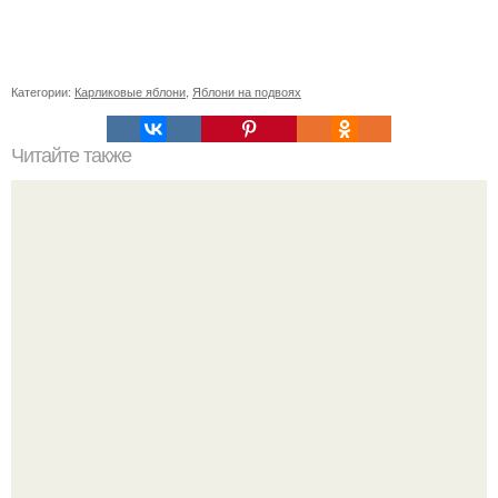
Категории:
Карликовые яблони
,
Яблони на подвоях
Читайте также
Алла Пугачева: эволюция стиля от 1970-х до наших дней