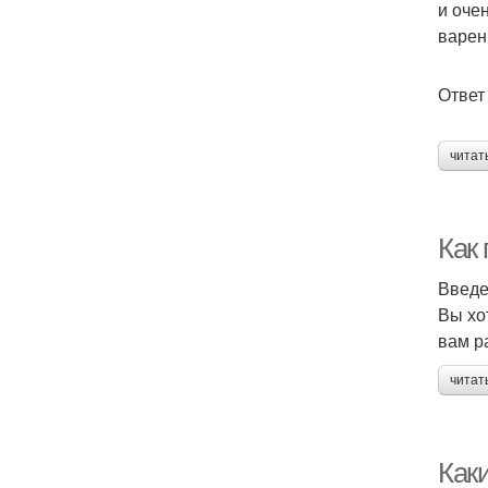
и оче
варен
Ответ
читат
Как
Введ
Вы хо
вам р
читат
Как