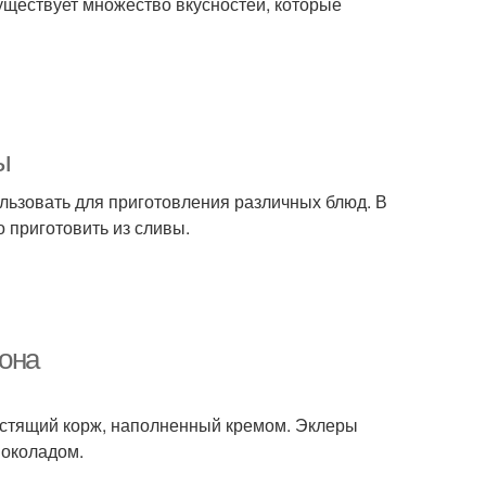
уществует множество вкусностей, которые
ы
ользовать для приготовления различных блюд. В
 приготовить из сливы.
иона
рустящий корж, наполненный кремом. Эклеры
шоколадом.