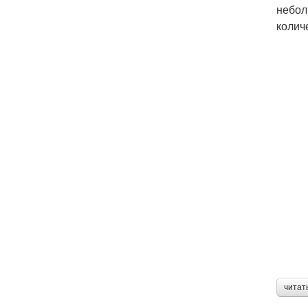
небол
колич
читат