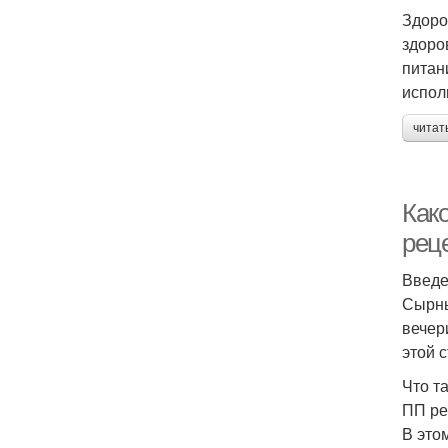
Здоро
здоро
питан
испол
читат
Как
рец
Введ
Сырны
вечер
этой 
Что т
ПП ре
В это