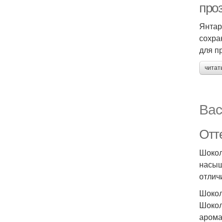
про
Янтар
сохра
для п
читат
Вас
Отт
Шокол
насыщ
отлич
Шоко
Шокол
арома