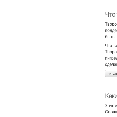
Что
Творо
подде
быть 
Что т
Творо
ингре
сдела
читат
Как
Зачем
Овощи