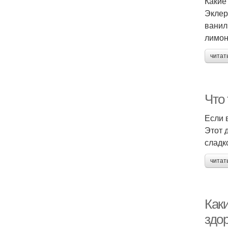
Какие
Эклер
ванил
лимон
читат
Что
Если 
Этот 
сладк
читат
Как
здо