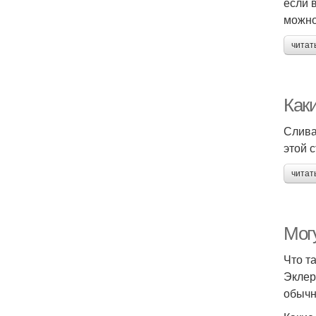
если 
можно
читат
Как
Слива
этой 
читат
Мог
Что т
Эклер
обычн