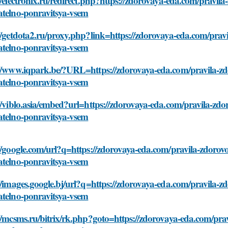
//electronix.ru/redirect.php?https://zdorovaya-eda.com/pravila
atelno-ponravitsya-vsem
//getdota2.ru/proxy.php?link=https://zdorovaya-eda.com/pravi
atelno-ponravitsya-vsem
//www.iqpark.be/?URL=https://zdorovaya-eda.com/pravila-zdor
atelno-ponravitsya-vsem
//viblo.asia/embed?url=https://zdorovaya-eda.com/pravila-zdor
atelno-ponravitsya-vsem
//google.com/url?q=https://zdorovaya-eda.com/pravila-zdorovog
atelno-ponravitsya-vsem
//images.google.bj/url?q=https://zdorovaya-eda.com/pravila-zd
atelno-ponravitsya-vsem
//mcsms.ru/bitrix/rk.php?goto=https://zdorovaya-eda.com/pravi