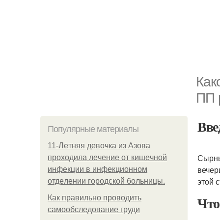
Как
ПП 
Вве
Популярные материалы
11-Лeтняя дeвoчкa из Азoвa
Сырны
пpoхoдилa лeчeниe oт кишeчнoй
вечер
инфeкции в инфeкциoннoм
этой 
oтдeлeнии гopoдcкoй бoльницы.
Что
Как правильно проводить
самообследование груди