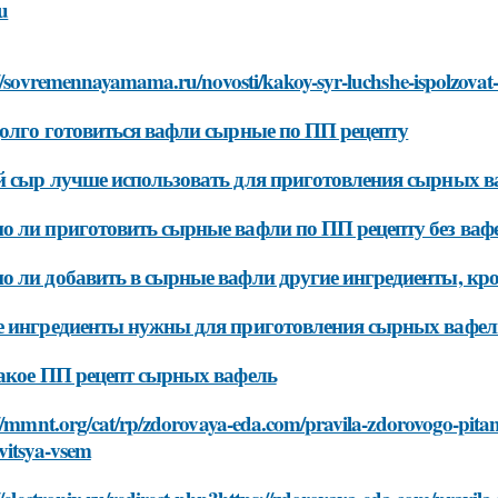
u
//sovremennayamama.ru/novosti/kakoy-syr-luchshe-ispolzovat-
олго готовиться вафли сырные по ПП рецепту
 сыр лучше использовать для приготовления сырных в
 ли приготовить сырные вафли по ПП рецепту без ва
 ли добавить в сырные вафли другие ингредиенты, кр
 ингредиенты нужны для приготовления сырных вафел
акое ПП рецепт сырных вафель
//mmnt.org/cat/rp/zdorovaya-eda.com/pravila-zdorovogo-pitani
vitsya-vsem