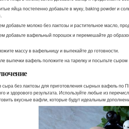
битые яйца постепенно добавьте в муку, baking powder и с
.
тем добавьте молоко без лактозы и растительное масло, пр
тем добавьте вафельный порошок и перемешайте до образ
ложите массу в вафельницу и выпекайте до готовности.
сле выпечки вафель положите на тарелку и посыпьте сыром 
лючение
 сыра без лактозы для приготовления сырных вафель по П
ого и здорового результата. Используйте любые из перечис
товить вкусные вафли, которые будут идеальным дополнени