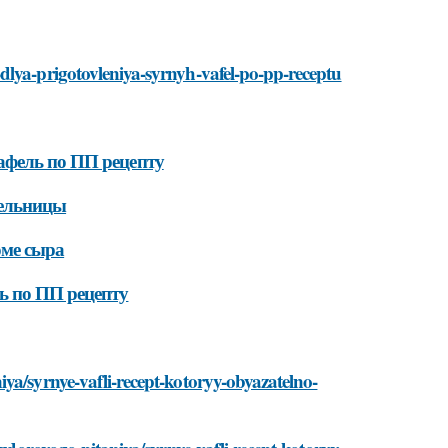
dlya-prigotovleniya-syrnyh-vafel-po-pp-receptu
афель по ПП рецепту
фельницы
оме сыра
ь по ПП рецепту
ya/syrnye-vafli-recept-kotoryy-obyazatelno-