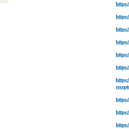
https:
https:
https:
https:
https:
https:
https:
recept
https:
https:
https: