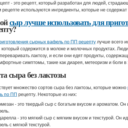
цепт - это рецепт, который разработан для людей, страд
м рецепте используются ингредиенты, которые не содержат 
кой
сыр лучше использовать для приго
епту?
риготовления сырных вафель по ПП рецепту
лучше всего ис
, который содержится в молоке и молочных продуктах. Люд
 переваривать лактозу, и если они едят продукты, содержащ
мфортные симптомы, такие как диарея, метеоризм и боли в
та сыра без лактозы
твует множество сортов сыра без лактозы, которые можно
ь по ПП
рецепту. Некоторые из них:
мезан - это твердый сыр с богатым вкусом и ароматом. Он
ель.
арелла - это мягкий сыр с мягким вкусом и текстурой. Он 
ель с мягкой текстурой.