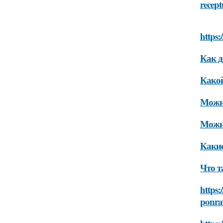
recept
https:
Как д
Какой
Можно
Можно
Какие
Что т
https:
ponra