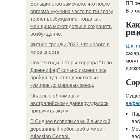
ПП ре
Большинство замечало, что после
В это
оргазма мужчина часто почти сразу
теряет возбуждение, тогда как
Ка
женщина может дольше сохранять
рец
возбуждение.
Фитнес-тренды 2023: что нового в
Для п
мире спорта
сахар
могут
Спустя годы актеры хоррора "Тело
диско
Дженнифер" сильно изменились,
пройдя путь от подростковых
Сор
кумиров до мировых звезд.
Сущес
Опасные обнимашки:
вафел
австралийскому дайверу удалось
приручить акулу.
Пар
ваф
В Сиднее возвели самый высокий
Моц
деревянный небоскреб в мире -
ваф
Atlassian Central.