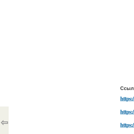
Ссыл
https:
https:
⇦
https: