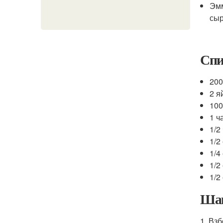
Эмм
сыр
Спи
200
2 я
100
1 ч
1/2
1/2
1/4
1/2
1/2
Шаг
1. Вз