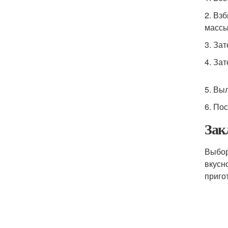
2. Вз
массы
3. За
4. За
5. Вы
6. По
Зак
Выбор
вкусн
приго