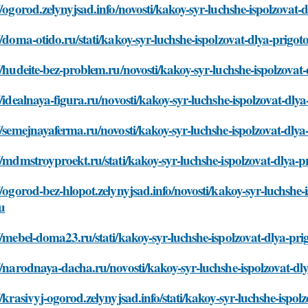
//ogorod.zelynyjsad.info/novosti/kakoy-syr-luchshe-ispolzovat-
//doma-otido.ru/stati/kakoy-syr-luchshe-ispolzovat-dlya-prigot
//hudeite-bez-problem.ru/novosti/kakoy-syr-luchshe-ispolzovat
//idealnaya-figura.ru/novosti/kakoy-syr-luchshe-ispolzovat-dly
//semejnayaferma.ru/novosti/kakoy-syr-luchshe-ispolzovat-dlya
//mdmstroyproekt.ru/stati/kakoy-syr-luchshe-ispolzovat-dlya-p
//ogorod-bez-hlopot.zelynyjsad.info/novosti/kakoy-syr-luchshe-
u
//mebel-doma23.ru/stati/kakoy-syr-luchshe-ispolzovat-dlya-pri
//narodnaya-dacha.ru/novosti/kakoy-syr-luchshe-ispolzovat-dl
//krasivyj-ogorod.zelynyjsad.info/stati/kakoy-syr-luchshe-ispol