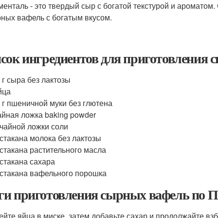
енталь - это твердый сыр с богатой текстурой и ароматом
ных вафель с богатым вкусом.
сок ингредиентов для приготовления 
 г сыра без лактозы
йца
 г пшеничной муки без глютена
айная ложка baking powder
 чайной ложки соли
 стакана молока без лактозы
 стакана растительного масла
 стакана сахара
 стакана вафельного порошка
и приготовления сырных вафель по П
бейте яйца в миске, затем добавьте сахар и продолжайте вз