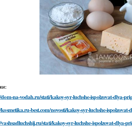
ки:
//dom-na-vodah.ru/stati/kakoy-syr-luchshe-ispolzovat-dlya-pri
//kosmetika.ru-best.com/novosti/kakoy-syr-luchshe-ispolzovat-
//vashsadluchshij.ru/stati/kakoy-syr-luchshe-ispolzovat-dlya-p