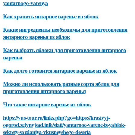
yantarnogo-varenya
Как хранить янтарное варенье из яблок
Какие ингредиенты необходимы для приготовления
янтарного варенья из яблок
Как выбрать яблоки для приготовления янтарного
варенья
Как долго готовится янтарное варенье из яблок
Можно ли использовать разные сорта яблок для
приготовления янтарного варенья
Что такое янтарное варенье из яблок
https://vus-tour.ru/links.php?go=https://krasivyj-
ogorod.zelynyjsad.info/stati/yantarnoe-varene-iz-yablok-
sekrety-sozdaniya-vkusneyshego-deserta