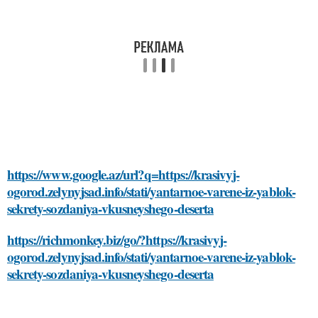
https://www.google.az/url?q=https://krasivyj-
ogorod.zelynyjsad.info/stati/yantarnoe-varene-iz-yablok-
sekrety-sozdaniya-vkusneyshego-deserta
https://richmonkey.biz/go/?https://krasivyj-
ogorod.zelynyjsad.info/stati/yantarnoe-varene-iz-yablok-
sekrety-sozdaniya-vkusneyshego-deserta