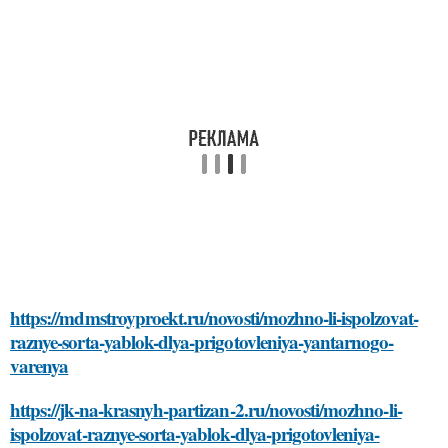
https://mdmstroyproekt.ru/novosti/mozhno-li-ispolzovat-
raznye-sorta-yablok-dlya-prigotovleniya-yantarnogo-
varenya
https://jk-na-krasnyh-partizan-2.ru/novosti/mozhno-li-
ispolzovat-raznye-sorta-yablok-dlya-prigotovleniya-