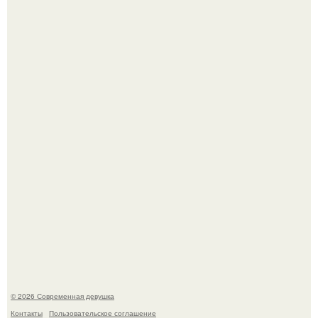
У юли Гаврилиной снова случился конфликт с комиком
Ильей Соболевым.
Рацион 1400 калорий.
© 2026 Современная девушка
Контакты
Пользовательское соглашение