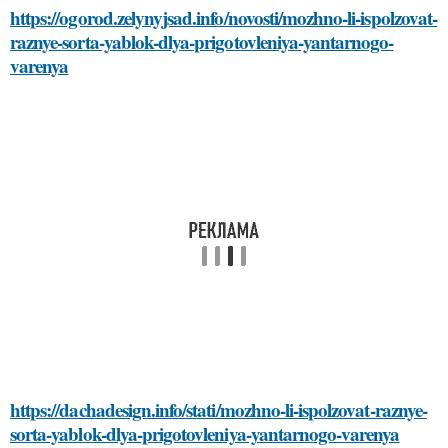
https://ogorod.zelynyjsad.info/novosti/mozhno-li-ispolzovat-
raznye-sorta-yablok-dlya-prigotovleniya-yantarnogo-
varenya
https://dachadesign.info/stati/mozhno-li-ispolzovat-raznye-
sorta-yablok-dlya-prigotovleniya-yantarnogo-varenya