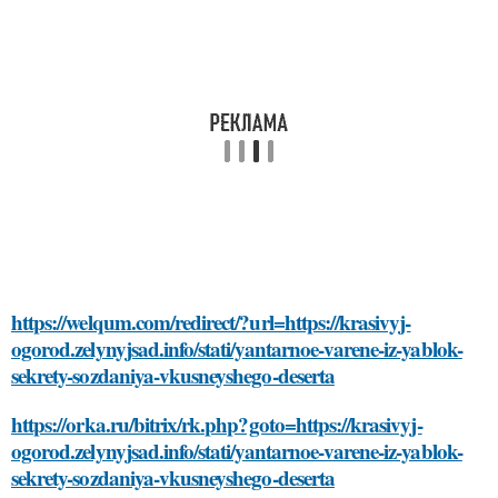
https://welqum.com/redirect/?url=https://krasivyj-
ogorod.zelynyjsad.info/stati/yantarnoe-varene-iz-yablok-
sekrety-sozdaniya-vkusneyshego-deserta
https://orka.ru/bitrix/rk.php?goto=https://krasivyj-
ogorod.zelynyjsad.info/stati/yantarnoe-varene-iz-yablok-
sekrety-sozdaniya-vkusneyshego-deserta