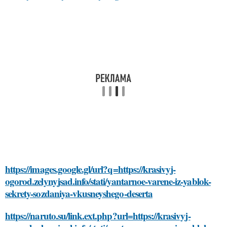
https://images.google.gl/url?q=https://krasivyj-
ogorod.zelynyjsad.info/stati/yantarnoe-varene-iz-yablok-
sekrety-sozdaniya-vkusneyshego-deserta
https://naruto.su/link.ext.php?url=https://krasivyj-