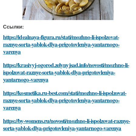
Ссылки:
https://idealnaya-figura.ru/stati/mozhno-li-ispolzovat-
raznye-sorta-yablok-dlya-prigotovleniya-yantarnogo-
varenya
https://krasivyj-ogorod.zelynyjsad.info/novosti/mozhno-li-
ispolzovat-raznye-sorta-yablok-dlya-prigotovleniya-
yantarnogo-varenya
https://kosmetika.ru-best.com/stati/mozhno-li-ispolzovat-
raznye-sorta-yablok-dlya-prigotovleniya-yantarnogo-
varenya
https://by-womens.ru/novosti/mozhno-li-ispolzovat-raznye-
sorta-yablok-dlya-prigotovleniya-yantarnogo-varenya