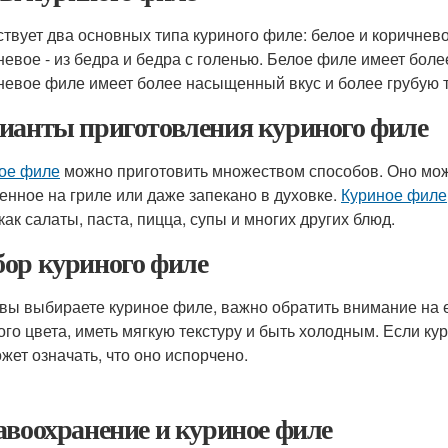
твует два основных типа куриного филе: белое и коричнево
невое - из бедра и бедра с голенью. Белое филе имеет более
невое филе имеет более насыщенный вкус и более грубую т
ианты приготовления куриного филе
ое филе
можно приготовить множеством способов. Оно може
енное на гриле или даже запекано в духовке.
Куриное филе
как салаты, паста, пицца, супы и многих других блюд.
ор куриного филе
 вы выбираете куриное филе, важно обратить внимание на е
ого цвета, иметь мягкую текстуру и быть холодным. Если к
ожет означать, что оно испорчено.
авоохранение и куриное филе