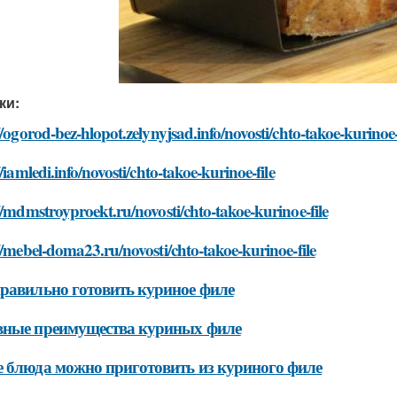
ки:
//ogorod-bez-hlopot.zelynyjsad.info/novosti/chto-takoe-kurinoe-
//iamledi.info/novosti/chto-takoe-kurinoe-file
//mdmstroyproekt.ru/novosti/chto-takoe-kurinoe-file
//mebel-doma23.ru/novosti/chto-takoe-kurinoe-file
равильно готовить куриное филе
вные преимущества куриных филе
 блюда можно приготовить из куриного филе