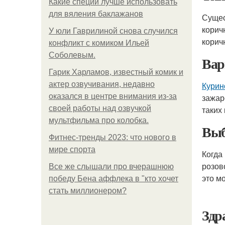
Какие специи лучше использовать
для вяления баклажанов
Сущес
корич
У юли Гаврилиной снова случился
корич
конфликт с комиком Ильей
Соболевым.
Вар
Гарик Харламов, известный комик и
актер озвучивания, недавно
Курин
оказался в центре внимания из-за
зажар
своей работы над озвучкой
таких 
мультфильма про колобка.
Выб
Фитнес-тренды 2023: что нового в
мире спорта
Когда
розов
Все же слышали про вчерашнюю
это м
победу Бена аффлека в "кто хочет
стать миллионером?
Здр