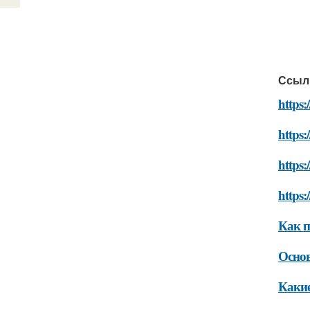
Ссыл
https:
https:
https:
https:
Как п
Осно
Какие