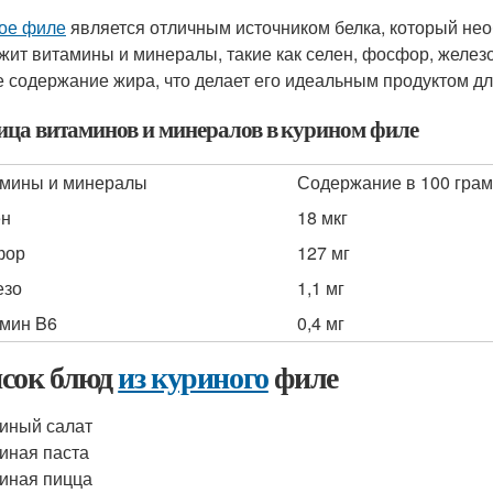
ое филе
является отличным источником белка, который нео
жит витамины и минералы, такие как селен, фосфор, желез
е содержание жира, что делает его идеальным продуктом дл
ица витаминов и минералов в курином филе
мины и минералы
Содержание в 100 грам
ен
18 мкг
фор
127 мг
езо
1,1 мг
мин B6
0,4 мг
сок блюд
из куриного
филе
иный салат
иная паста
иная пицца