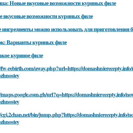
ца: Новые вкусовые возможности куриных филе
 вкусовые возможности куриных филе
 ингредиенты можно использовать для приготовления б
ок: Варианты куриных филе
акое куриное филе
//fw-rebirth.com/away.php?url=https://domashnierecepty.info/
zhnostey
//maps.google.com.gh/url?q=https://domashnierecepty.info/nov
zhnostey
//cgi.2chan.net/bin/jump.php?https://domashnierecepty.info/no
zhnostey