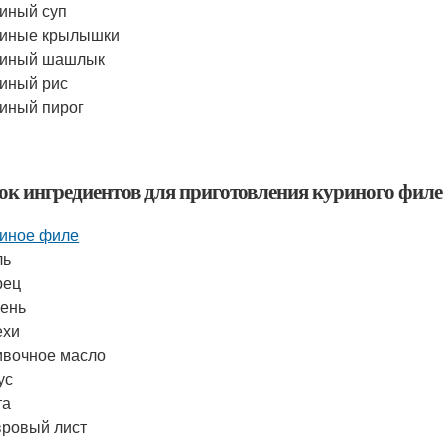
иный суп
риные крылышки
риный шашлык
иный рис
иный пирог
ок ингредиентов для приготовления куриного филе
иное филе
ль
рец
ень
ехи
вочное масло
ус
та
ровый лист