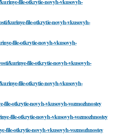
i/kurinye-file-otkrytie-novyh-vkusovyh-
osti/kurinye-file-otkrytie-novyh-vkusovyh-
urinye-file-otkrytie-novyh-vkusovyh-
vosti/kurinye-file-otkrytie-novyh-vkusovyh-
i/kurinye-file-otkrytie-novyh-vkusovyh-
inye-file-otkrytie-novyh-vkusovyh-vozmozhnostey
urinye-file-otkrytie-novyh-vkusovyh-vozmozhnostey
inye-file-otkrytie-novyh-vkusovyh-vozmozhnostey