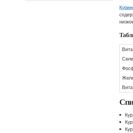
Курин
содер
низко
Табл
Вита
Сел
Фос
Жел
Вита
Спи
Кур
Кур
Кур