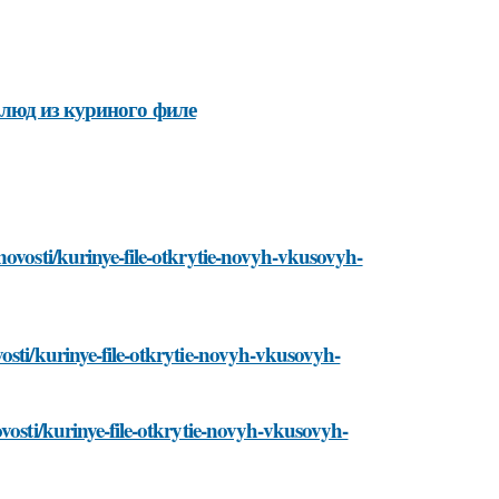
люд из куриного филе
novosti/kurinye-file-otkrytie-novyh-vkusovyh-
osti/kurinye-file-otkrytie-novyh-vkusovyh-
vosti/kurinye-file-otkrytie-novyh-vkusovyh-