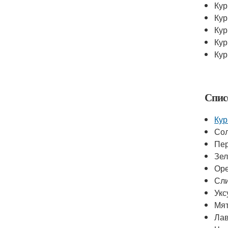
Кур
Ку
Ку
Кур
Кур
Спис
Кур
Со
Пе
Зел
Ор
Сли
Укс
Мя
Лав