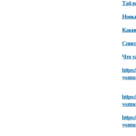
Табли
Новые
Какие
Спис
Что т
https:
vozmo
https:
vozmo
https:
vozmo