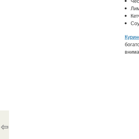
Чес
Ли
Кет
Соу
Курин
богат
внима
⇦