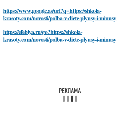
https://www.google.as/url?q=https://shkola-
krasoty.com/novosti/polba-v-diete-plyusy-i-minusy
https://efebiya.ru/go?https://shkola-
krasoty.com/novosti/polba-v-diete-plyusy-i-minusy