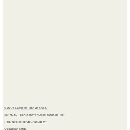
Бывшая актриса для самых взрослых амаранта Хэнк
стала сенатором в Колумбии.
У юли Гаврилиной снова случился конфликт с комиком
Ильей Соболевым.
© 2026 Современная девушка
Контакты
Пользовательское соглашение
Политика конфидециальности
Обратная связь