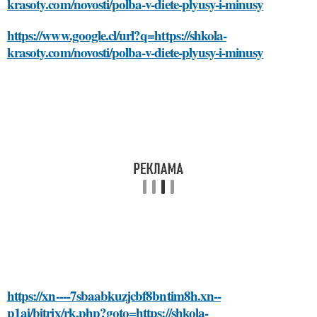
krasoty.com/novosti/polba-v-diete-plyusy-i-minusy
https://www.google.cl/url?q=https://shkola-
krasoty.com/novosti/polba-v-diete-plyusy-i-minusy
https://xn----7sbaabkuzjcbf8bntim8h.xn--
p1ai/bitrix/rk.php?goto=https://shkola-