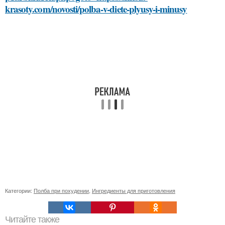
krasoty.com/novosti/polba-v-diete-plyusy-i-minusy
Категории:
Полба при похудении
,
Ингредиенты для приготовления
Читайте также