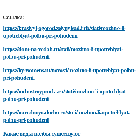
Ссылки:
https://krasivyj-ogorod.zelynyjsad.info/stati/mozhno-li-
upotreblyat-polbu-pri-pohudenii
https://dom-na-vodah.ru/stati/mozhno-li-upotreblyat-
polbu-pri-pohudenii
https://by-womens.ru/novosti/mozhno-li-upotreblyat-polbu-
pri-pohudenii
https://mdmstroyproekt.ru/stati/mozhno-li-upotreblyat-
polbu-pri-pohudenii
https://narodnaya-dacha.ru/stati/mozhno-li-upotreblyat-
polbu-pri-pohudenii
Какие виды полбы существуют