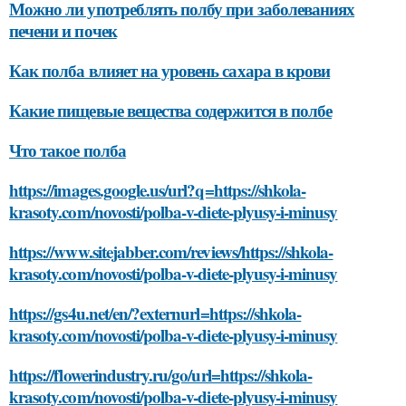
Можно ли употреблять полбу при заболеваниях
печени и почек
Как полба влияет на уровень сахара в крови
Какие пищевые вещества содержится в полбе
Что такое полба
https://images.google.us/url?q=https://shkola-
krasoty.com/novosti/polba-v-diete-plyusy-i-minusy
https://www.sitejabber.com/reviews/https://shkola-
krasoty.com/novosti/polba-v-diete-plyusy-i-minusy
https://gs4u.net/en/?externurl=https://shkola-
krasoty.com/novosti/polba-v-diete-plyusy-i-minusy
https://flowerindustry.ru/go/url=https://shkola-
krasoty.com/novosti/polba-v-diete-plyusy-i-minusy