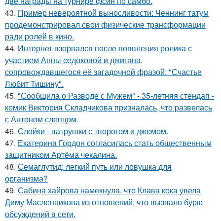
две награды на турнире фсин по самбо.
43.
Пример невероятной выносливости: Ченнинг татум
продемонстрировал свои физические трансформации
ради ролей в кино.
44.
Интернет взорвался после появления ролика с
участием Анны седоковой и джигана,
сопровождавшегося её загадочной фразой: "Счастье
Любит Тишину".
45.
"Сообщила о Разводе с Мужем" - 35-летняя стендап -
комик Виктория Складчикова призналась, что развелась
с Антоном слепцом.
46.
Слойки - ватрушки с творогом и джемом.
47.
Екатерина Гордон согласилась стать общественным
защитником Артёма чекалина.
48.
Семаглутид: легкий путь или ловушка для
организма?
49.
Сабина хайрова намекнула, что Клава кока увела
Диму Масленникова из отношений, что вызвало бурю
обсуждений в сети.