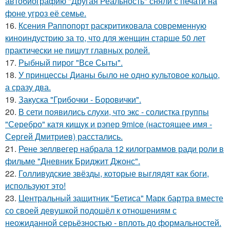
автобиографию "Другая Реальность" сняли с печати на
фоне угроз её семье.
16.
Ксения Раппопорт раскритиковала современную
киноиндустрию за то, что для женщин старше 50 лет
практически не пишут главных ролей.
17.
Рыбный пирог "Все Сыты".
18.
У принцессы Дианы было не одно культовое кольцо,
а сразу два.
19.
Закуска "Грибочки - Боровички".
20.
В сети появились слухи, что экс - солистка группы
"Серебро" катя кищук и рэпер 9mice (настоящее имя -
Сергей Дмитриев) расстались.
21.
Рене зеллвегер набрала 12 килограммов ради роли в
фильме "Дневник Бриджит Джонс".
22.
Голливудские звёзды, которые выглядят как боги,
используют это!
23.
Центральный защитник "Бетиса" Марк бартра вместе
со своей девушкой подошёл к отношениям с
неожиданной серьёзностью - вплоть до формальностей.