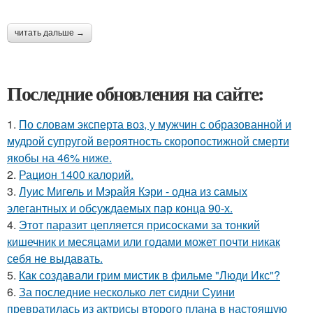
читать дальше →
Последние обновления на сайте:
1.
По словам эксперта воз, у мужчин с образованной и
мудрой супругой вероятность скоропостижной смерти
якобы на 46% ниже.
2.
Рацион 1400 калорий.
3.
Луис Мигель и Мэрайя Кэри - одна из самых
элегантных и обсуждаемых пар конца 90-х.
4.
Этот паразит цепляется присосками за тонкий
кишечник и месяцами или годами может почти никак
себя не выдавать.
5.
Как создавали грим мистик в фильме "Люди Икс"?
6.
За последние несколько лет сидни Суини
превратилась из актрисы второго плана в настоящую