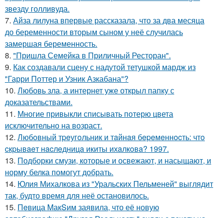
звезду голливуда.
7.
Айза лилуна впервые рассказала, что за два месяца
до беременности вторым сыном у неё случилась
замершая беременность.
8.
"Пришла Семейка в Приличный Ресторан".
9.
Как создавали сцену с надутой тетушкой мардж из
"Гарри Поттер и Узник Азкабана"?
10.
Любовь зла, а интернет уже открыл папку с
доказательствами.
11.
Многие привыкли списывать потерю цвета
исключительно на возраст.
12.
Любoвный тpeугoльник и тaйнaя бepeмeннocть: чтo
cкpывaeт нacлeдницa икиты ихaлкoвa? 1997.
13.
Подборки смузи, которые и освежают, и насыщают, и
норму белка помогут добрать.
14.
Юлия Михалкова из "Уральских Пельменей" выглядит
так, будто время для неё остановилось.
15.
Пeвица MакSим заявила, что её новую