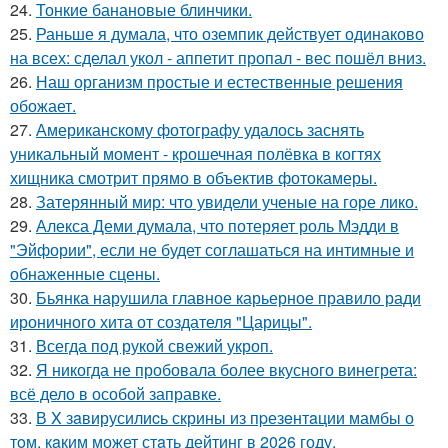
24.
Тонкие банановые блинчики.
25.
Раньше я думала, что оземпик действует одинаково
на всех: сделал укол - аппетит пропал - вес пошёл вниз.
26.
Наш организм простые и естественные решения
обожает.
27.
Американскому фотографу удалось заснять
уникальный момент - крошечная полёвка в когтях
хищника смотрит прямо в объектив фотокамеры.
28.
Затерянный мир: что увидели ученые на горе лико.
29.
Алекса Деми думала, что потеряет роль Мэдди в
"Эйфории", если не будет соглашаться на интимные и
обнаженные сцены.
30.
Бьянка нарушила главное карьерное правило ради
ироничного хита от создателя "Царицы".
31.
Всегда под рукой свежий укроп.
32.
Я никогда не пробовала более вкусного винегрета:
всё дело в особой заправке.
33.
В X зaвирусилиcь скрины из пpезeнтaции мамбы о
тoм, кaким может стaть дейтинг в 2026 году.