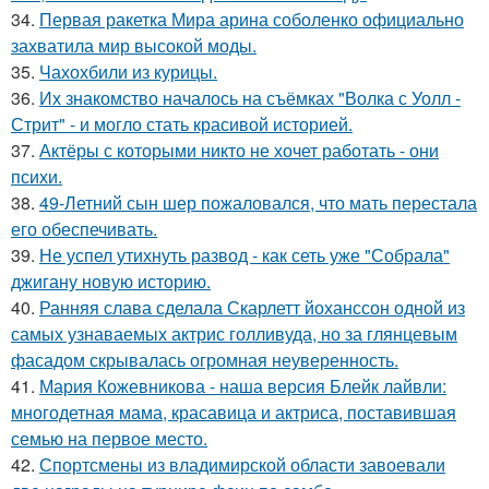
34.
Первая ракетка Мира арина соболенко официально
захватила мир высокой моды.
35.
Чахохбили из курицы.
36.
Их знакомство началось на съёмках "Волка с Уолл -
Стрит" - и могло стать красивой историей.
37.
Актёры с которыми никто не хочет работать - они
психи.
38.
49-Летний сын шер пожаловался, что мать перестала
его обеспечивать.
39.
Не успел утихнуть развод - как сеть уже "Собрала"
джигану новую историю.
40.
Ранняя слава сделала Скарлетт йоханссон одной из
самых узнаваемых актрис голливуда, но за глянцевым
фасадом скрывалась огромная неуверенность.
41.
Мария Кожевникова - наша версия Блейк лайвли:
многодетная мама, красавица и актриса, поставившая
семью на первое место.
42.
Спортсмены из владимирской области завоевали