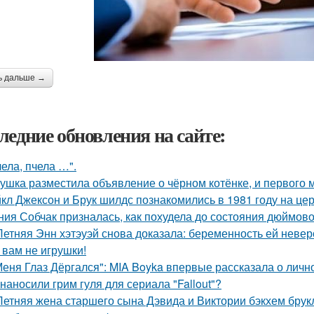
ь дальше →
ледние обновления на сайте:
чела, пчела …".
ушка разместила объявление о чёрном котёнке, и первого
кл Джексон и Брук шилдс познакомились в 1981 году на це
ния Собчак призналась, как похудела до состояния дюймово
Летняя Энн хэтэуэй снова доказала: беременность ей невер
 вам не игрушки!
Меня Глаз Дёргался": MIA Boyka впервые рассказала о личн
 наносили грим гуля для сериала "Fallout"?
Летняя жена старшего сына Дэвида и Виктории бэкхем брук