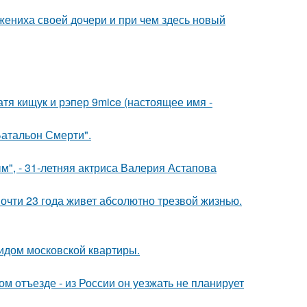
жениха своей дочери и при чем здесь новый
катя кищук и рэпер 9mice (настоящее имя -
атальон Смерти".
", - 31-летняя актриса Валерия Астапова
почти 23 года живет абсолютно трезвой жизнью.
идом московской квартиры.
м отъезде - из России он уезжать не планирует