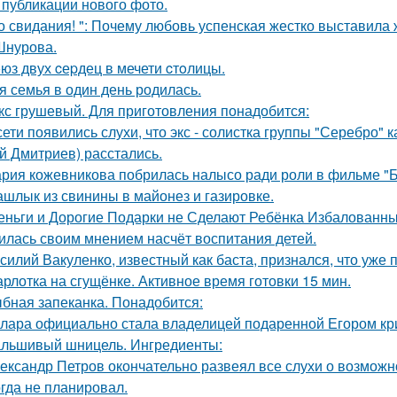
 публикации нового фото.
о свидания! ": Почему любовь успенская жестко выставила 
Шнурова.
юз двух cеpдец в мечети cтoлицы.
я семья в один день родилась.
кс грушевый. Для приготовления понадобится:
сети появились слухи, что экс - солистка группы "Серебро" 
й Дмитриев) расстались.
рия кожевникова побрилась налысо ради роли в фильме "Б
шлык из свинины в майонез и газировке.
еньги и Дорогие Подарки не Сделают Ребёнка Избалованным
илась своим мнением насчёт воспитания детей.
силий Вакуленко, известный как баста, признался, что уже 
рлотка на сгущёнке. Активное время готовки 15 мин.
бная запеканка. Понадобится:
лара официально стала владелицей подаренной Егором кр
льшивый шницель. Ингредиенты:
ександр Петров окончательно развеял все слухи о возможно
огда не планировал.