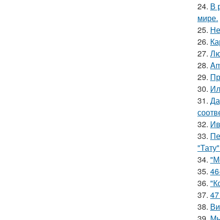
24.
В 
мире.
25.
Не
26.
Ка
27.
Лю
28.
Am
29.
Пр
30.
Ил
31.
Да
соотв
32.
Ив
33.
Пе
"Тату"
34.
"М
35.
46
36.
"К
37.
47
38.
Ви
39.
Мы