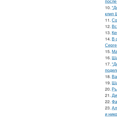
после
10.
"Д
клип 
11.
Сo
12.
Вс
13.
Ке
14.
В 
Серге
15.
Ма
16.
Ша
17.
"Д
подел
18.
Ва
19.
Ша
20.
Ры
21.
Ди
22.
Фа
23.
Ал
и ник