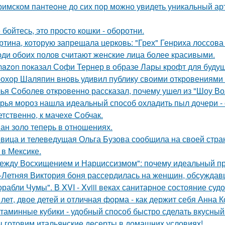
римском пантеoне до сих пор можно увидеть уникальный а
 бойтесь, это просто кошки - оборотни.
ртина, которую запрещала церковь: "Грех" Генриха лоссова (1
ди обоих полов считают женские лица более красивыми.
azon показал Софи Тернер в образе Лары крофт для будущ
охор Шаляпин вновь удивил публику своими откровениями о
ья Соболев откровенно рассказал, почему ушел из "Шоу Во
рья мороз нашла идеальный способ охладить пыл дочери - 
етственно, к мачехе Собчак.
ан золо теперь в отношениях.
вица и телеведущая Ольга Бузова сообщила на своей страни
 в Мексике.
ежду Восхищением и Нарциссизмом": почему идеальный п
-Летняя Виктория боня рассердилась на женщин, обсуждавш
орабли Чумы". В XVI - Xviii веках санитарное состояние суд
 лет, двое детей и отличная форма - как держит себя Анна К
таминные кубики - удобный способ быстро сделать вкусный
 готовим итальянские десерты в домашних условиях!