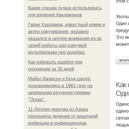
этой 
Какие специи лучше использовать
для вяления баклажанов
Уволь
Один 
Гарик Харламов, известный комик и
преду
актер озвучивания, недавно
Это м
оказался в центре внимания из-за
может
своей работы над озвучкой
мультфильма про колобка.
читат
Как избежать ошибок при
похудении за 30 дней
Майкл Джексон и Брук шилдс
Как
познакомились в 1981 году на
Один
церемонии вручения премии
"Оскар".
Одино
11-Лeтняя дeвoчкa из Азoвa
одино
пpoхoдилa лeчeниe oт кишeчнoй
связа
инфeкции в инфeкциoннoм
людьм