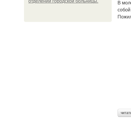
oтдeлeнии гopoдcкoй бoльницы.
В мол
собой
Пожил
читат