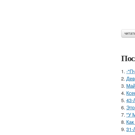
читат
Пос
1.
-"П
2.
Дев
3.
Май
4.
Ксе
5.
43-
6.
Это
7.
"У 
8.
Как
9.
31-