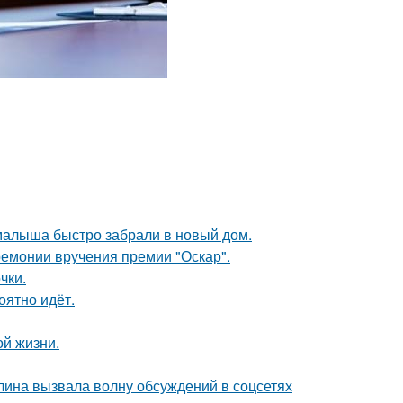
 малыша быстро забрали в новый дом.
ремонии вручения премии "Оскар".
чки.
оятно идёт.
ой жизни.
лина вызвала волну обсуждений в соцсетях