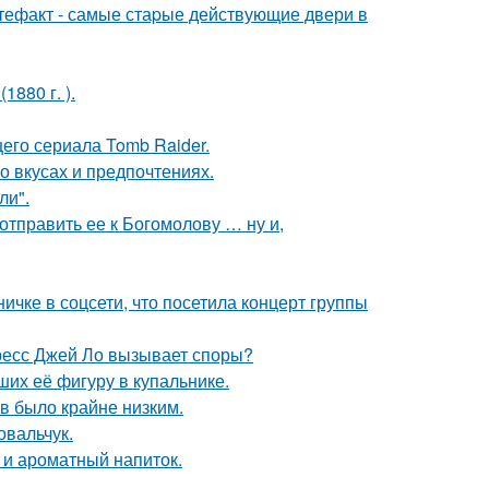
ртефакт - самые стаpые действующие двери в
880 г. ).
его сериала Tomb Raider.
 вкусах и предпочтениях.
ли".
отправить ее к Богомолову … ну и,
чке в соцсети, что посетила концерт группы
ресс Джей Ло вызывает споры?
их её фигуру в купальнике.
ов было крайне низким.
овальчук.
 и ароматный напиток.