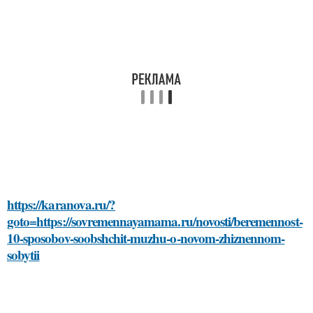
https://karanova.ru/?
goto=https://sovremennayamama.ru/novosti/beremennost-
10-sposobov-soobshchit-muzhu-o-novom-zhiznennom-
sobytii