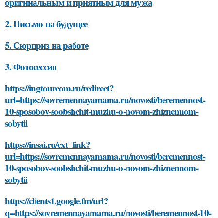
оригинальным и приятным для мужа
2. Письмо на будущее
5. Сюрприз на работе
3. Фотосессия
https://ingtourcom.ru/redirect?
url=https://sovremennayamama.ru/novosti/beremennost-
10-sposobov-soobshchit-muzhu-o-novom-zhiznennom-
sobytii
https://insai.ru/ext_link?
url=https://sovremennayamama.ru/novosti/beremennost-
10-sposobov-soobshchit-muzhu-o-novom-zhiznennom-
sobytii
https://clients1.google.fm/url?
q=https://sovremennayamama.ru/novosti/beremennost-10-