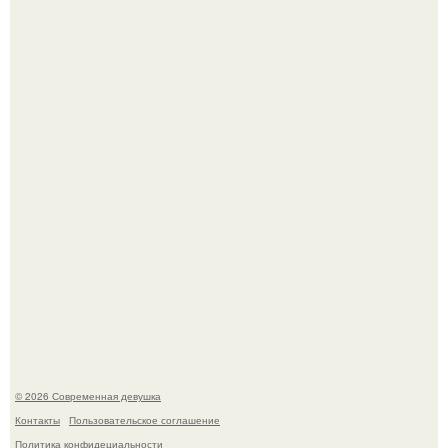
Платье, которое до сих пор вызывает споры спустя годы.
У юли Гаврилиной снова случился конфликт с комиком
Ильей Соболевым.
© 2026 Современная девушка
Контакты
Пользовательское соглашение
Политика конфидециальности