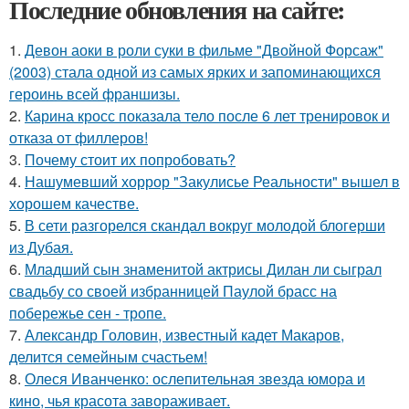
Последние обновления на сайте:
1.
Девон аоки в роли суки в фильме "Двойной Форсаж"
(2003) стала одной из самых ярких и запоминающихся
героинь всей франшизы.
2.
Карина кросс показала тело после 6 лет тренировок и
отказа от филлеров!
3.
Почему стоит их попробовать?
4.
Нашумевший хоррор "Закулисье Реальности" вышел в
хорошем качестве.
5.
В сети разгорелся скандал вокруг молодой блогерши
из Дубая.
6.
Младший сын знаменитой актрисы Дилан ли сыграл
свадьбу со своей избранницей Паулой брасс на
побережье сен - тропе.
7.
Александр Головин, известный кадет Макаров,
делится семейным счастьем!
8.
Олеся Иванченко: ослепительная звезда юмора и
кино, чья красота завораживает.