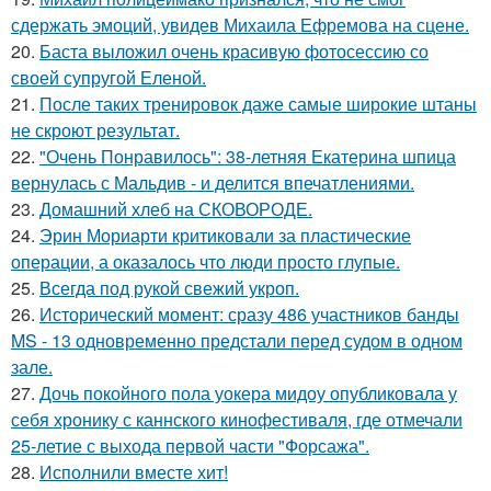
сдержать эмоций, увидев Михаила Ефремова на сцене.
20.
Баста выложил очень красивую фотосессию со
своей супругой Еленой.
21.
После таких тренировок даже самые широкие штаны
не скроют результат.
22.
"Очень Понравилось": 38-летняя Екатерина шпица
вернулась с Мальдив - и делится впечатлениями.
23.
Домашний хлеб на СКОВОРОДЕ.
24.
Эрин Мориарти критиковали за пластические
операции, а оказалось что люди просто глупые.
25.
Всегда под рукой свежий укроп.
26.
Исторический момент: сразу 486 участников банды
MS - 13 одновременно предстали перед судом в одном
зале.
27.
Дочь покойного пола уокера мидоу опубликовала у
себя хронику с каннского кинофестиваля, где отмечали
25-летие с выхода первой части "Форсажа".
28.
Исполнили вместе хит!