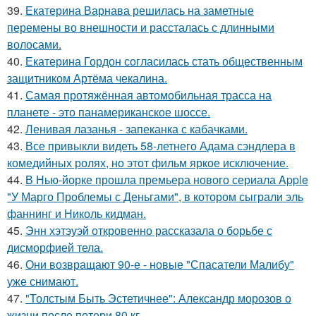
39.
Екатерина Варнава решилась на заметные
перемены во внешности и рассталась с длинными
волосами.
40.
Екатерина Гордон согласилась стать общественным
защитником Артёма чекалина.
41.
Самая протяжённая автомобильная трасса на
планете - это панамериканское шоссе.
42.
Ленивая лазанья - запеканка с кабачками.
43.
Все привыкли видеть 58-летнего Адама сэндлера в
комедийных ролях, но этот фильм яркое исключение.
44.
В Нью-йорке прошла премьера нового сериала Apple
"У Марго Проблемы с Деньгами", в котором сыграли эль
фаннинг и Николь кидман.
45.
Энн хэтэуэй откровенно рассказала о борьбе с
дисморфией тела.
46.
Они возвращают 90-е - новые "Спасатели Малибу"
уже снимают.
47.
"Толстым Быть Эстетичнее": Александр морозов о
жизни после потери 80 кг.