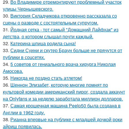
29.
Во Владимире отремонтируют проблемный участок
улицы Чернышевского.
30.
Виктория Складчикова откровенно рассказала со
сцены о разводе с состоятельным супругом.
31.
Йодная сетка - тот самый "Домашний Лайфхак" из
детства, о котором слышал почти каждый.
32.
Катерина шпица родила сына!
33.
Сидни Суини и скутер Браун больше не прячутся от
публики в соцсетях.
34.
5 советов от гениального врача хирурга Николая
Амосова.
35.
Никогда не поздно стать атлетом!
36.
Шеннон Элизабет, которую многие помнят по
культовой комедии американский пирог, создала аккаунт
на Onlyfans и за неделю заработала миллион долларов.
37.
Самая крошечная машинa Peelp50 была созданa в
Англии в 1962 году.
38.
Рианна впервые на публике с младшей дочкой роки
айриш появилась.