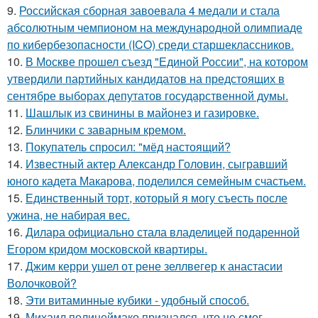
9.
Российская сборная завоевала 4 медали и стала
абсолютным чемпионом на международной олимпиаде
по кибербезопасности (ICO) среди старшеклассников.
10.
В Москве прошел съезд "Единой России", на котором
утвердили партийных кандидатов на предстоящих в
сентябре выборах депутатов государственной думы.
11.
Шашлык из свинины в майонез и газировке.
12.
Блинчики с заварным кремом.
13.
Покупатель спросил: "мёд настоящий?
14.
Известный актер Александр Головин, сыгравший
юного кадета Макарова, поделился семейным счастьем.
15.
Единственный торт, который я могу съесть после
ужина, не набирая вес.
16.
Дилара официально стала владелицей подаренной
Егором кридом московской квартиры.
17.
Джим керри ушел от рене зеллвегер к анастасии
Волочковой?
18.
Эти витаминные кубики - удобный способ.
19.
Михаил полицеймако признался, что не смог