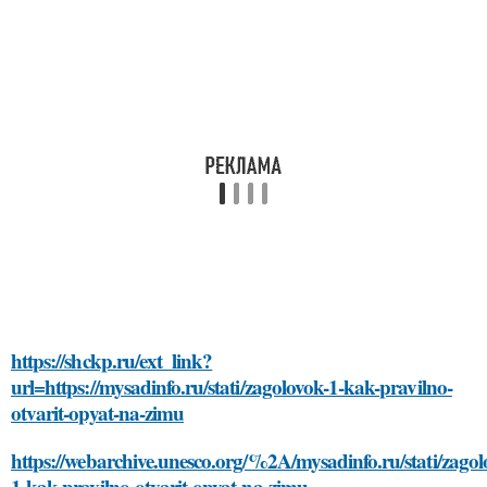
https://shckp.ru/ext_link?
url=https://mysadinfo.ru/stati/zagolovok-1-kak-pravilno-
otvarit-opyat-na-zimu
https://webarchive.unesco.org/%2A/mysadinfo.ru/stati/zagol
1-kak-pravilno-otvarit-opyat-na-zimu