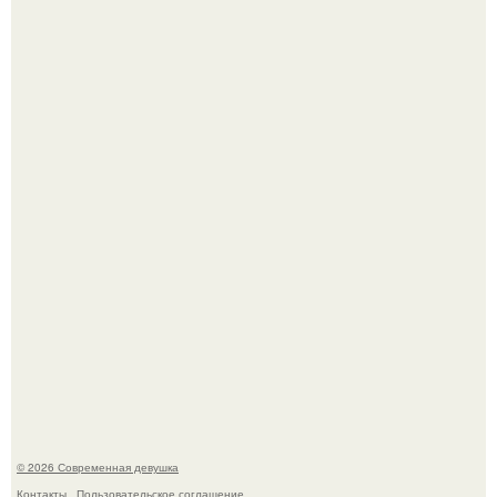
У юли Гаврилиной снова случился конфликт с комиком
Ильей Соболевым.
Рацион 1400 калорий.
© 2026 Современная девушка
Контакты
Пользовательское соглашение