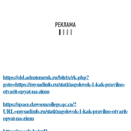
https://old.admtemruk.ru/bitrix/rk.php?
goto=https://mysadinfo.ru/stati/zagolovok-1-kak-pravilno-
otvarit-opyat-na-zimu
https://space.dawsoncollege.qc.ca/?
URL=mysadinfo.ru/stati/zagolovok-1-kak-pravilno-otvarit-
opyat-na-zimu
https://google.be/url?