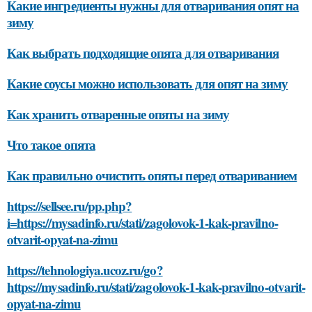
Какие ингредиенты нужны для отваривания опят на
зиму
Как выбрать подходящие опята для отваривания
Какие соусы можно использовать для опят на зиму
Как хранить отваренные опяты на зиму
Что такое опята
Как правильно очистить опяты перед отвариванием
https://sellsee.ru/pp.php?
i=https://mysadinfo.ru/stati/zagolovok-1-kak-pravilno-
otvarit-opyat-na-zimu
https://tehnologiya.ucoz.ru/go?
https://mysadinfo.ru/stati/zagolovok-1-kak-pravilno-otvarit-
opyat-na-zimu