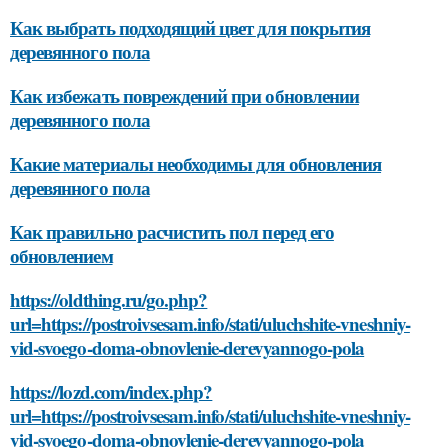
Как выбрать подходящий цвет для покрытия
деревянного пола
Как избежать повреждений при обновлении
деревянного пола
Какие материалы необходимы для обновления
деревянного пола
Как правильно расчистить пол перед его
обновлением
https://oldthing.ru/go.php?
url=https://postroivsesam.info/stati/uluchshite-vneshniy-
vid-svoego-doma-obnovlenie-derevyannogo-pola
https://lozd.com/index.php?
url=https://postroivsesam.info/stati/uluchshite-vneshniy-
vid-svoego-doma-obnovlenie-derevyannogo-pola