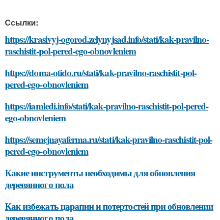
Ссылки:
https://krasivyj-ogorod.zelynyjsad.info/stati/kak-pravilno-
raschistit-pol-pered-ego-obnovleniem
https://doma-otido.ru/stati/kak-pravilno-raschistit-pol-
pered-ego-obnovleniem
https://iamledi.info/stati/kak-pravilno-raschistit-pol-pered-
ego-obnovleniem
https://semejnayaferma.ru/stati/kak-pravilno-raschistit-pol-
pered-ego-obnovleniem
Какие инструменты необходимы для обновления
деревянного пола
Как избежать царапин и потертостей при обновлении
деревянного пола