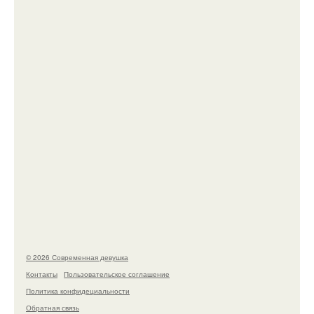
мудрой супругой вероятность скоропостижной смерти
якобы на 46% ниже.
Лишь в том случае, если есть в истории моды идеал,
то это Синди Кроуфорд.
© 2026 Современная девушка
Контакты
Пользовательское соглашение
Политика конфидециальности
Обратная связь