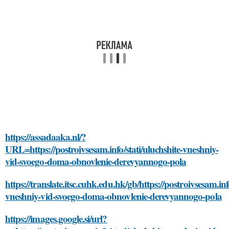
https://assadaaka.nl/?
URL=https://postroivsesam.info/stati/uluchshite-vneshniy-
vid-svoego-doma-obnovlenie-derevyannogo-pola
https://translate.itsc.cuhk.edu.hk/gb/https://postroivsesam.info
vneshniy-vid-svoego-doma-obnovlenie-derevyannogo-pola
https://images.google.si/url?