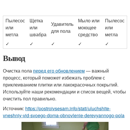
Пылесос
Щетка
Мыло или
Пылесос
Удавитель
или
или
моющее
или
для пола
метла
швабра
средство
метла
✓
✓
✓
✓
✓
Вывод
Очистка пола
перед его обновлением
— важный
процесс, который поможет избежать проблем с
приклеиванием плитки или лакокрасочных покрытий.
Используйте наши рекомендации и список вещей, чтобы
очистить пол правильно.
Источник:
https://postroivsesam.info/stati/uluchshite-
vneshniy-vid-svoego-doma-obnovlenie-derevyannogo-pola