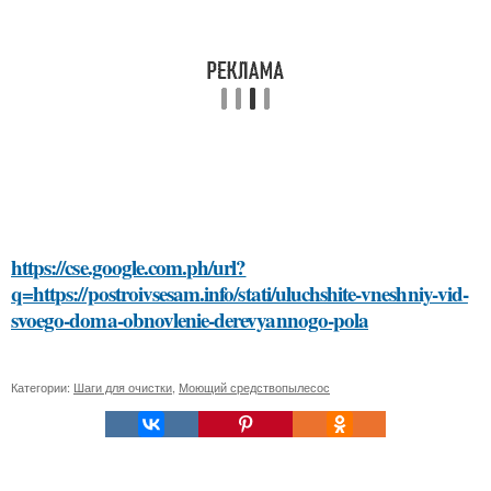
https://cse.google.com.ph/url?
q=https://postroivsesam.info/stati/uluchshite-vneshniy-vid-
svoego-doma-obnovlenie-derevyannogo-pola
Категории:
Шаги для очистки
,
Моющий средствопылесос