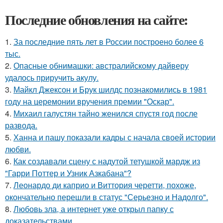
Последние обновления на сайте:
1.
За последние пять лет в России построено более 6
тыс.
2.
Опасные обнимашки: австралийскому дайверу
удалось приручить акулу.
3.
Майкл Джексон и Брук шилдс познакомились в 1981
году на церемонии вручения премии "Оскар".
4.
Михаил галустян тайно женился спустя год после
развода.
5.
Ханна и пашу показали кадры с начала своей истории
любви.
6.
Как создавали сцену с надутой тетушкой мардж из
"Гарри Поттер и Узник Азкабана"?
7.
Леонардо ди каприо и Виттория черетти, похоже,
окончательно перешли в статус "Серьезно и Надолго".
8.
Любовь зла, а интернет уже открыл папку с
доказательствами.