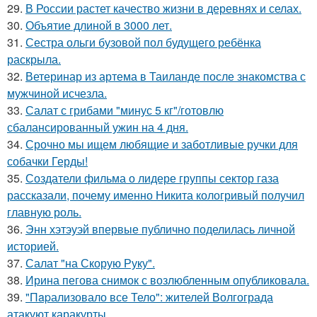
29.
В России растет качество жизни в деревнях и селах.
30.
Объятие длиной в 3000 лет.
31.
Сестра ольги бузовой пол будущего ребёнка
раскрыла.
32.
Ветеринар из артема в Таиланде после знакомства с
мужчиной исчезла.
33.
Салат с грибами "минус 5 кг"/готовлю
сбалансированный ужин на 4 дня.
34.
Срочно мы ищем любящие и заботливые ручки для
собачки Герды!
35.
Создатели фильма о лидере группы сектор газа
рассказали, почему именно Никита кологривый получил
главную роль.
36.
Энн хэтэуэй впервые публично поделилась личной
историей.
37.
Салат "на Скорую Руку".
38.
Ирина пегова снимок с возлюбленным опубликовала.
39.
"Пapализовало все Тело": жителей Волгограда
атакуют каракурты.