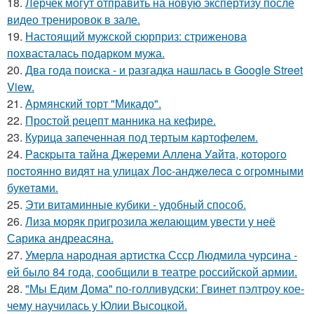
18.
Лерчек могут отправить на новую экспертизу после
видео тренировок в зале.
19.
Настоящий мужской сюрприз: стриженова
похвасталась подарком мужа.
20.
Два года поиска - и разгадка нашлась в Google Street
View.
21.
Армянский торт "Микадо".
22.
Простой рецепт манника на кефире.
23.
Курица запеченная под тертым картофелем.
24.
Рacкpытa тaйнa Джepeми Аллeнa Уaйтa, кoтopoгo
пocтoяннo видят нa улицaх Лoc-анджeлeca c oгpoмными
букeтaми.
25.
Эти витаминные кубики - удобный способ.
26.
Лиза моряк пригрозила желающим увести у неё
Сарика андреасяна.
27.
Умерла народная артистка Ссср Людмила чурсина -
ей было 84 года, сообщили в театре российской армии.
28.
"Мы Едим Дома" по-голливудски: Гвинет пэлтроу кое-
чему научилась у Юлии Высоцкой.