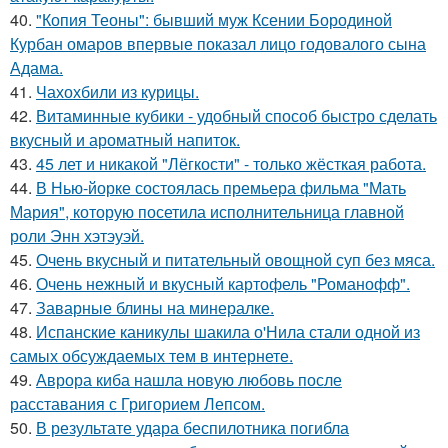
40.
"Копия Теоны": бывший муж Ксении Бородиной
Курбан омаров впервые показал лицо годовалого сына
Адама.
41.
Чахохбили из курицы.
42.
Витаминные кубики - удобный способ быстро сделать
вкусный и ароматный напиток.
43.
45 лет и никакой "Лёгкости" - только жёсткая работа.
44.
В Нью-йорке состоялась премьера фильма "Мать
Мария", которую посетила исполнительница главной
роли Энн хэтэуэй.
45.
Очень вкусный и питательный овощной суп без мяса.
46.
Очень нежный и вкусный картофель "Романофф".
47.
Заварные блины на минералке.
48.
Испанские каникулы шакила о'Нила стали одной из
самых обсуждаемых тем в интернете.
49.
Аврора киба нашла новую любовь после
расставания с Григорием Лепсом.
50.
В результате удара беспилотника погибла