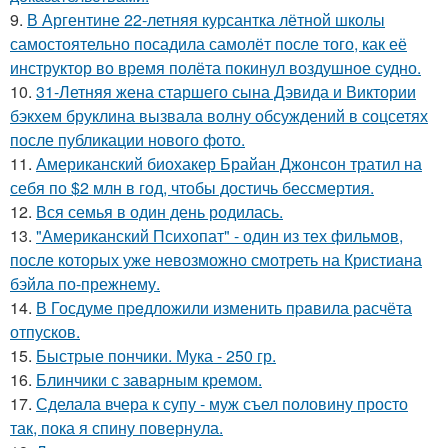
9.
В Аргентине 22-летняя курсантка лётной школы
самостоятельно посадила самолёт после того, как её
инструктор во время полёта покинул воздушное судно.
10.
31-Летняя жена старшего сына Дэвида и Виктории
бэкхем бруклина вызвала волну обсуждений в соцсетях
после публикации нового фото.
11.
Американский биохакер Брайан Джонсон тратил на
себя по $2 млн в год, чтобы достичь бессмертия.
12.
Вся семья в один день родилась.
13.
"Американский Психопат" - один из тех фильмов,
после которых уже невозможно смотреть на Кристиана
бэйла по-прежнему.
14.
В Госдуме пpeдложили изменить пpaвила расчёта
отпусков.
15.
Быстрые пончики. Мука - 250 гр.
16.
Блинчики с заварным кремом.
17.
Сделала вчера к супу - муж съел половину просто
так, пока я спину повернула.