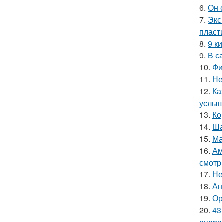
6.
Он 
7.
Экс
пласт
8.
9 к
9.
В с
10.
Фи
11.
Не
12.
Ка
услыш
13.
Ко
14.
Ша
15.
Ма
16.
Ам
смотр
17.
Не
18.
Ан
19.
Ор
20.
43
опера