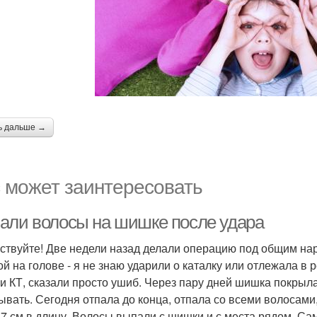
ь дальше →
 может заинтересовать
али волосы на шишке после удара
ствуйте! Две недели назад делали операцию под общим нар
й на голове - я не знаю ударили о каталку или отлежала в
и КТ, сказали просто ушиб. Через пару дней шишка покрыла
ывать. Сегодня отпала до конца, отпала со всеми волосами
 7 см в длину. Волосы выпали с шишки и с места рядом. Са