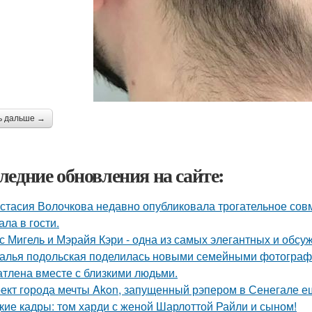
ь дальше →
ледние обновления на сайте:
стасия Волочкова недавно опубликовала трогательное совм
ала в гости.
с Мигель и Мэрайя Кэри - одна из самых элегантных и обсу
алья подольская поделилась новыми семейными фотографи
атлена вместе с близкими людьми.
ект города мечты Akon, запущенный рэпером в Сенегале ещ
кие кадры: том харди с женой Шарлоттой Райли и сыном!