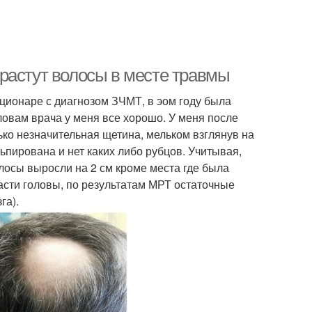
растут волосы в месте травмы
ационаре с диагнозом ЗЧМТ, в эом году была
ловам врача у меня все хорошо. У меня после
ько незначительная щетина, мельком взглянув на
льпирована и нет каких либо рубцов. Учитывая,
олосы выросли на 2 см кроме места где была
асти головы, по результатам МРТ остаточные
га).