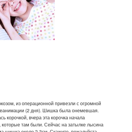
козом, из операционной привезли с огромной
 реанимации (2 дня). Шишка была онемевшая.
сь корочкой, вчера эта корочка начала
, которые там были. Сейчас на затылке лысина
ма шишка около 2-3см. Скажите, пожалуйста,