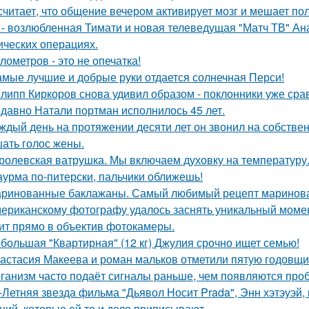
считает, что общение вечером активирует мозг и мешает по
 - возлюбленная Тимати и новая телеведущая "Матч ТВ" Ан
ических операциях.
илометров - это не опечатка!
амые лучшие и добрые руки отдается солнечная Перси!
липп Киркоров снова удивил образом - поклонники уже сра
давно Натали портман исполнилось 45 лет.
ждый день на протяжении десяти лет он звонил на собствен
ать голос жены.
ролевская ватрушка. Мы включаем духовку на температуру
урма по-питерски, пальчики оближешь!
ринованные баклажаны. Самый любимый рецепт маринова
ериканскому фотографу удалось заснять уникальный момент
ит прямо в объектив фотокамеры.
большая "Квартирная" (12 кг) Джулия срочно ищет семью!
астасия Макеева и роман мальков отметили пятую годовщи
ганизм часто подаёт сигналы раньше, чем появляются про
-Летняя звезда фильма "Дьявол Носит Prada", Энн хэтэуэй
ций, которые ей то и дело приписывают.