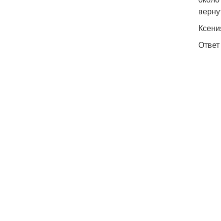
верну
Ксени
Ответ