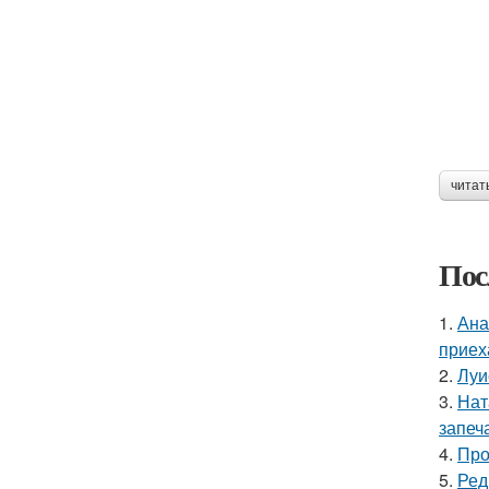
читат
Пос
1.
Ана
приех
2.
Луи
3.
Нат
запеч
4.
Про
5.
Ред