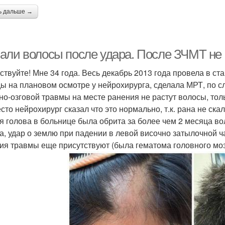
ь дальше →
али волосы после удара. После ЗЧМТ не 
ствуйте! Мне 34 года. Весь декабрь 2013 года провела в ст
ы на плановом осмотре у нейрохирурга, сделала МРТ, по с
но-озговой травмы на месте ранения не растут волосы, тол
есто нейрохирург сказал что это нормально, т.к. рана не ска
ся голова в больнице была обрита за более чем 2 месяца в
а, удар о землю при падении в левой височно затылочной ч
ия травмы еще присутствуют (была гематома головного моз