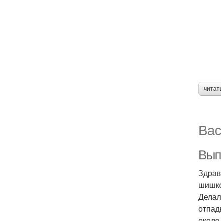
читат
Вас
Вып
Здрав
шишко
Делал
отпад
около