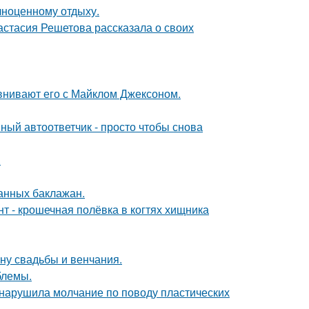
лноценному отдыху.
астасия Решетова рассказала о своих
внивают его с Майклом Джексоном.
ный автоответчик - просто чтобы снова
.
нных баклажан.
 - крошечная полёвка в когтях хищника
ну свадьбы и венчания.
блемы.
, нарушила молчание по поводу пластических