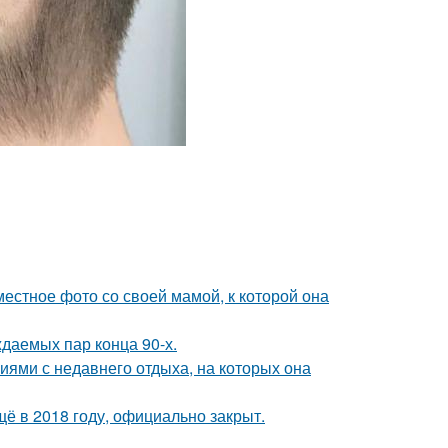
естное фото со своей мамой, к которой она
ждаемых пар конца 90-х.
ями с недавнего отдыха, на которых она
ё в 2018 году, официально закрыт.