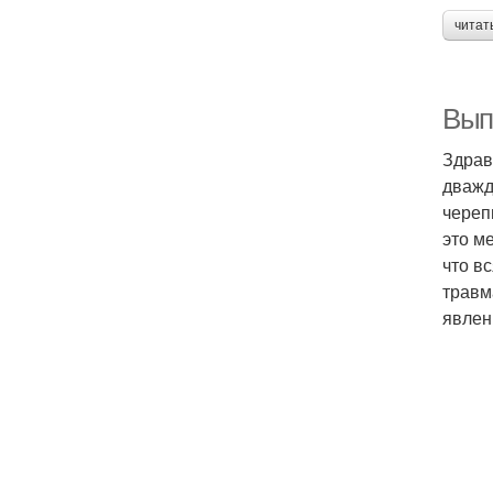
читат
Вып
Здрав
дважд
череп
это м
что в
травм
явлен