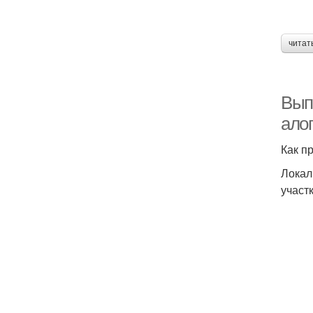
читат
Вып
ало
Как п
Локал
участ