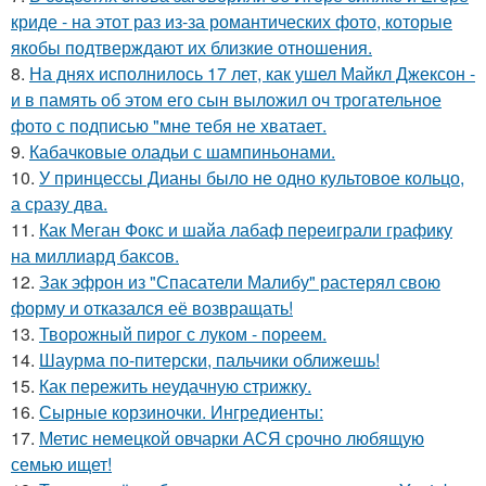
криде - на этот раз из-за романтических фото, которые
якобы подтверждают их близкие отношения.
8.
На днях исполнилось 17 лет, как ушел Майкл Джексон -
и в память об этом его сын выложил оч трогательное
фото с подписью "мне тебя не хватает.
9.
Кабачковые оладьи с шампиньонами.
10.
У принцессы Дианы было не одно культовое кольцо,
а сразу два.
11.
Как Меган Фокс и шайа лабаф переиграли графику
на миллиард баксов.
12.
Зак эфрон из "Спасатели Малибу" растерял свою
форму и отказался её возвращать!
13.
Творожный пирог с луком - пореем.
14.
Шаурма по-питерски, пальчики оближешь!
15.
Как пережить неудачную стрижку.
16.
Сырные корзиночки. Ингредиенты:
17.
Метис немецкой овчарки АСЯ срочно любящую
семью ищет!