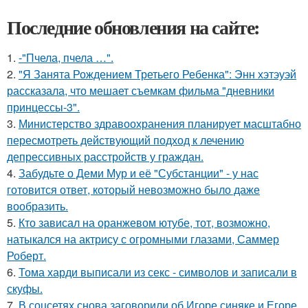
Последние обновления на сайте:
1.
-"Пчела, пчела …".
2.
"Я Занята Рождением Третьего Ребенка": Энн хэтэуэй
рассказала, что мешает съемкам фильма "дневники
принцессы-3".
3.
Министерство здравоохранения планирует масштабно
пересмотреть действующий подход к лечению
депрессивных расстройств у граждан.
4.
Забудьте о Деми Мур и её "Субстанции" - у нас
готовится ответ, который невозможно было даже
вообразить.
5.
Кто зависал на оранжевом ютубе, тот, возможно,
натыкался на актрису с огромными глазами, Саммер
Роберт.
6.
Тома харди выписали из секс - символов и записали в
скуфы.
7.
В соцсетях снова заговорили об Игоре синяке и Егоре