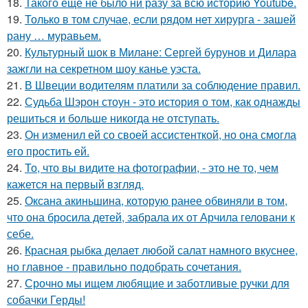
18.
Такого ещё не было ни разу за всю историю Youtube.
19.
Только в том случае, если рядом нет хирурга - зашей
рану … муравьем.
20.
Культурный шок в Милане: Сергей бурунов и Дилара
зажгли на секретном шоу канье уэста.
21.
В Швеции водителям платили за соблюдение правил.
22.
Судьба Шэрон стоун - это история о том, как однажды
решиться и больше никогда не отступать.
23.
Он изменил ей со своей ассистенткой, но она смогла
его простить ей.
24.
То, что вы видите на фотографии, - это не то, чем
кажется на первый взгляд.
25.
Оксана акиньшина, которую ранее обвиняли в том,
что она бросила детей, забрала их от Арчила геловани к
себе.
26.
Красная рыбка делает любой салат намного вкуснее,
но главное - правильно подобрать сочетания.
27.
Срочно мы ищем любящие и заботливые ручки для
собачки Герды!