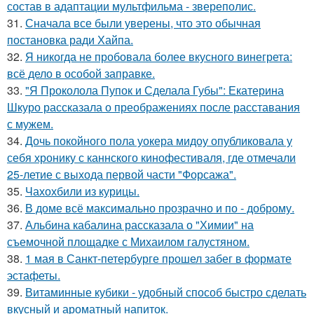
состав в адаптации мультфильма - звереполис.
31.
Сначала все были уверены, что это обычная
постановка ради Хайпа.
32.
Я никогда не пробовала более вкусного винегрета:
всё дело в особой заправке.
33.
"Я Проколола Пупок и Сделала Губы": Екатерина
Шкуро рассказала о преображениях после расставания
с мужем.
34.
Дочь покойного пола уокера мидоу опубликовала у
себя хронику с каннского кинофестиваля, где отмечали
25-летие с выхода первой части "Форсажа".
35.
Чахохбили из курицы.
36.
В доме всё максимально прозрачно и по - доброму.
37.
Альбина кабалина рассказала о "Химии" на
съемочной площадке с Михаилом галустяном.
38.
1 мая в Санкт-петербурге прошел забег в формате
эстафеты.
39.
Витаминные кубики - удобный способ быстро сделать
вкусный и ароматный напиток.