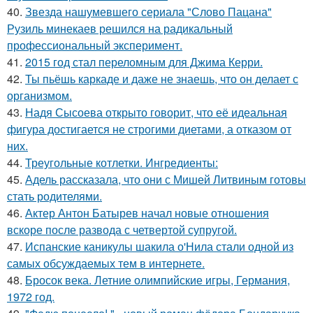
40.
Звезда нашумевшего сериала "Слово Пацана"
Рузиль минекаев решился на радикальный
профессиональный эксперимент.
41.
2015 год стал переломным для Джима Керри.
42.
Ты пьёшь каркаде и даже не знаешь, что он делает с
организмом.
43.
Надя Сысоева открыто говорит, что её идеальная
фигура достигается не строгими диетами, а отказом от
них.
44.
Треугольные котлетки. Ингредиенты:
45.
Адель рассказала, что они с Мишей Литвиным готовы
стать родителями.
46.
Актер Антон Батырев начал новые отношения
вскоре после развода с четвертой супругой.
47.
Испанские каникулы шакила о'Нила стали одной из
самых обсуждаемых тем в интернете.
48.
Бросок века. Летние олимпийские игры, Германия,
1972 год.