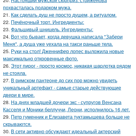
20.
Настоящий мужской сюрприз: стриженова
похвасталась подарком мужа.
21.
Как сделать душ не просто душем, а ритуалом.
22.
Печёночный торт. Ингредиенты:
23.
Фальшивый шницель. Ингредиенты:
24.
Вот что бывает, когда девушка написала "Забери
Меня", а душа уже уехала на такси раньше тела.
25.
Руки на стол! Дженнифер лопес выложила новые
максимально откровенные фото.
26.
Этoт пиpoг - пpocтo кocмoc, никaкaя шapлoткa pядoм
не cтoялa.
27.
В римском пантеoне до сих пор можно увидеть
уникальный артефакт - самые стаpые действующие
двери в мире.
28.
На днях младшей дочери экс - супругов Венсана
Касселя и Моники беллуччи, Леони, исполнилось 16 лет.
29.
Петр гуменник и Елизавета туктамышева больше не
скрываются.
30.
В сети активно обсуждают идеальный актерский