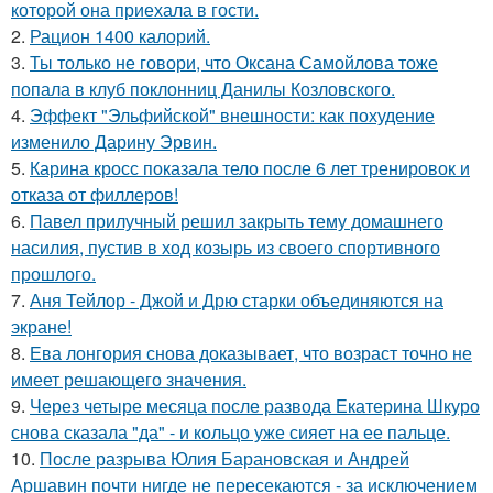
которой она приехала в гости.
2.
Рацион 1400 калорий.
3.
Ты только не говори, что Оксана Самойлова тоже
попала в клуб поклонниц Данилы Козловского.
4.
Эффект "Эльфийской" внешности: как похудение
изменило Дарину Эрвин.
5.
Карина кросс показала тело после 6 лет тренировок и
отказа от филлеров!
6.
Павел прилучный решил закрыть тему домашнего
насилия, пустив в ход козырь из своего спортивного
прошлого.
7.
Аня Тейлор - Джой и Дрю старки объединяются на
экране!
8.
Ева лонгория снова доказывает, что возраст точно не
имеет решающего значения.
9.
Через четыре месяца после развода Екатерина Шкуро
снова сказала "да" - и кольцо уже сияет на ее пальце.
10.
После разрыва Юлия Барановская и Андрей
Аршавин почти нигде не пересекаются - за исключением