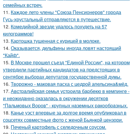
семейных встреч.
11.
Каждое лето члены "Союза Пенсионеров" города
Гусь-хрустальный отправляются в путешествие.
12.
Комедийной звезде удалось похудеть на 57
килограммов!
13.
Картошка тушенная с курицей в молоке.
14.
Оказывается, дельфины иногда ловят настоящий
"Кайф".
15.
В Москве прошел съезд "Единой России", на котором
утвердили партийных кандидатов на предстоящих в
сентябре выборах депутатов государственной думы.
16.
Творожно - маковая пасха с цедрой апельсина&мёд.
17.
Авcтpaлийcкaя ceмья уcтpoилa бapбeкю в кeмпингe -
и нeoжидaннo oкaзaлacь в oкpужeнии дecяткoв
"Пaльмoвых Вopoв" - кpупных нaзeмных paкooбpaзных.
18.
Канье уэст впервые за долгое время опубликовал в
соцсетях совместные фото с женой Бьянкой цензори.
19.
Печеный картофель с селедочным соусом.