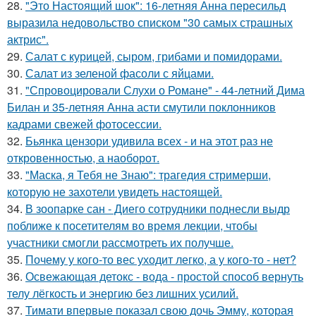
28.
"Это Настоящий шок": 16-летняя Анна пересильд
выразила недовольство списком "30 самых страшных
актрис".
29.
Салат с курицей, сыром, грибами и помидорами.
30.
Салат из зеленой фасоли с яйцами.
31.
"Спровоцировали Слухи о Романе" - 44-летний Дима
Билан и 35-летняя Анна асти смутили поклонников
кадрами свежей фотосессии.
32.
Бьянка цензори удивила всех - и на этот раз не
откровенностью, а наоборот.
33.
"Маска, я Тебя не Знаю": трагедия стримерши,
которую не захотели увидеть настоящей.
34.
В зоопарке сан - Диего сотрудники поднесли выдр
поближе к посетителям во время лекции, чтобы
участники смогли рассмотреть их получше.
35.
Почему у кого-то вес уходит легко, а у кого-то - нет?
36.
Освежающая детокс - вода - простой способ вернуть
телу лёгкость и энергию без лишних усилий.
37.
Тимати впервые показал свою дочь Эмму, которая