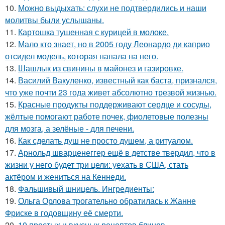
10.
Можно выдыхать: слухи не подтвердились и наши
молитвы были услышаны.
11.
Картошка тушенная с курицей в молоке.
12.
Мало кто знает, но в 2005 году Леонардо ди каприо
отсидел модель, которая напала на него.
13.
Шашлык из свинины в майонез и газировке.
14.
Василий Вакуленко, известный как баста, признался,
что уже почти 23 года живет абсолютно трезвой жизнью.
15.
Красные продукты поддерживают сердце и сосуды,
жёлтые помогают работе почек, фиолетовые полезны
для мозга, а зелёные - для печени.
16.
Как сделать душ не просто душем, а ритуалом.
17.
Арнольд шварценеггер ещё в детстве твердил, что в
жизни у него будет три цели: уехать в США, стать
актёром и жениться на Кеннеди.
18.
Фальшивый шницель. Ингредиенты:
19.
Ольга Орлова трогательно обратилась к Жанне
Фриске в годовщину её смерти.
20.
10 простых и вкусных рецептов блинов.