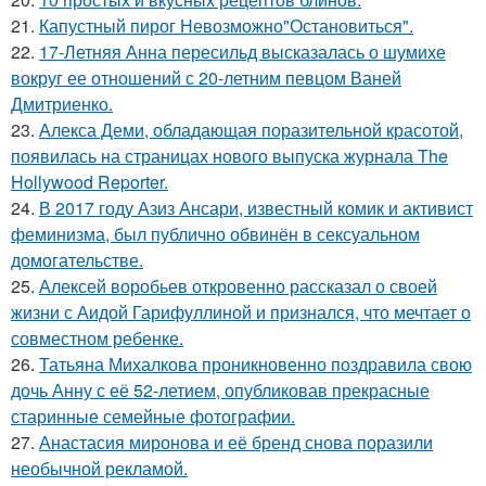
21.
Капустный пирог Невозможно"Остановиться".
22.
17-Летняя Анна пересильд высказалась о шумихе
вокруг ее отношений с 20-летним певцом Ваней
Дмитриенко.
23.
Алекса Деми, обладающая поразительной красотой,
появилась на страницах нового выпуска журнала The
Hollywood Reporter.
24.
В 2017 году Азиз Ансари, известный комик и активист
феминизма, был публично обвинён в сексуальном
домогательстве.
25.
Алексей воробьев откровенно рассказал о своей
жизни с Аидой Гарифуллиной и признался, что мечтает о
совместном ребенке.
26.
Татьяна Михалкова проникновенно поздравила свою
дочь Анну с её 52-летием, опубликовав прекрасные
старинные семейные фотографии.
27.
Анастасия миронова и её бренд снова поразили
необычной рекламой.