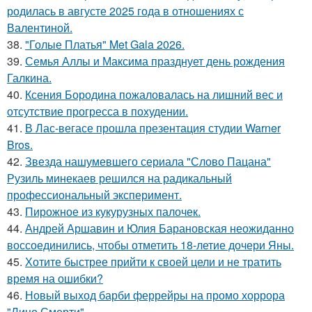
родилась в августе 2025 года в отношениях с
Валентиной.
38.
"Голые Платья" Met Gala 2026.
39.
Семья Аллы и Максима празднует день рождения
Галкина.
40.
Ксения Бородина пожаловалась на лишний вес и
отсутствие прогресса в похудении.
41.
В Лас-вегасе прошла презентация студии Warner
Bros.
42.
Звезда нашумевшего сериала "Слово Пацана"
Рузиль минекаев решился на радикальный
профессиональный эксперимент.
43.
Пирожное из кукурузных палочек.
44.
Андрей Аршавин и Юлия Барановская неожиданно
воссоединились, чтобы отметить 18-летие дочери Яны.
45.
Хотите быстрее прийти к своей цели и не тратить
время на ошибки?
46.
Новый выход барби феррейры на промо хоррора
"Лицо Смерти".