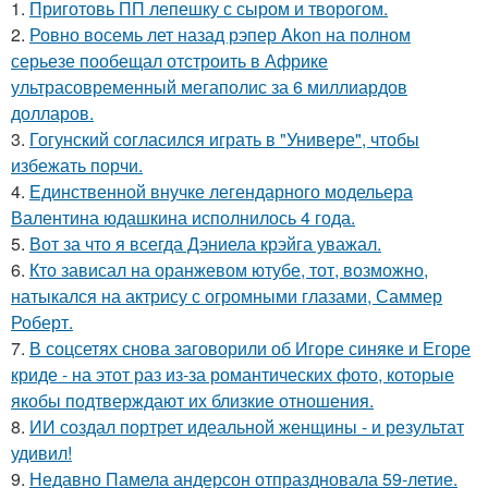
1.
Приготовь ПП лепешку с сыром и творогом.
2.
Ровно восемь лет назад рэпер Akon на полном
серьезе пообещал отстроить в Африке
ультрасовременный мегаполис за 6 миллиардов
долларов.
3.
Гогунский согласился играть в "Универе", чтобы
избежать порчи.
4.
Единственной внучке легендарного модельера
Валентина юдашкина исполнилось 4 года.
5.
Вот за что я всегда Дэниела крэйга уважал.
6.
Кто зависал на оранжевом ютубе, тот, возможно,
натыкался на актрису с огромными глазами, Саммер
Роберт.
7.
В соцсетях снова заговорили об Игоре синяке и Егоре
криде - на этот раз из-за романтических фото, которые
якобы подтверждают их близкие отношения.
8.
ИИ создал портрет идеальной женщины - и результат
удивил!
9.
Недавно Памела андерсон отпраздновала 59-летие.