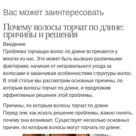
Вас может заинтересовать
Почему волосы торчат по длине:
причины и решения
Введение
Проблема торчащих волос по длине встречается у
многих из нас. Это может быть вызвано различными
факторами, начиная от неправильного ухода за
волосами и заканчивая особенностями структуры волос.
В этой статье мы рассмотрим основные причины, по
которым волосы торчат по длине, и предложим
эффективные решения этой проблемы.
Причины, по которым волосы торчат по длине
Перед тем, как искать решение проблемы, важно понять,
почему она возникает. Существует несколько основных
причин, по которым волосы могут торчать по длине: