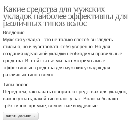
Какие средства для мужских
укладок наиболее эффективны для
различных типов волос
Введение
Мужская укладка - это не только способ выглядеть
стильно, но и чувствовать себя уверенно. Но для
создания идеальной укладки необходимы правильные
средства. В этой статье мы рассмотрим самые
эффективные средства для мужских укладок для
различных типов волос.
Типы волос
Перед тем, как начать говорить о средствах для укладок,
важно узнать, какой тип волос у вас. Волосы бывают
трёх типов: прямые, волнистые и кудрявые.
читать дальше →