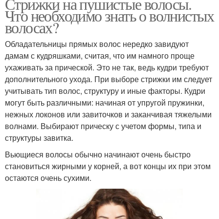
Стрижки на пушистые волосы.
Что необходимо знать о волнистых
волосах?
Обладательницы прямых волос нередко завидуют
дамам с кудряшками, считая, что им намного проще
ухаживать за прической. Это не так, ведь кудри требуют
дополнительного ухода. При выборе стрижки им следует
учитывать тип волос, структуру и иные факторы. Кудри
могут быть различными: начиная от упругой пружинки,
нежных локонов или завиточков и заканчивая тяжелыми
волнами. Выбирают прическу с учетом формы, типа и
структуры завитка.
Вьющиеся волосы обычно начинают очень быстро
становиться жирными у корней, а вот концы их при этом
остаются очень сухими.