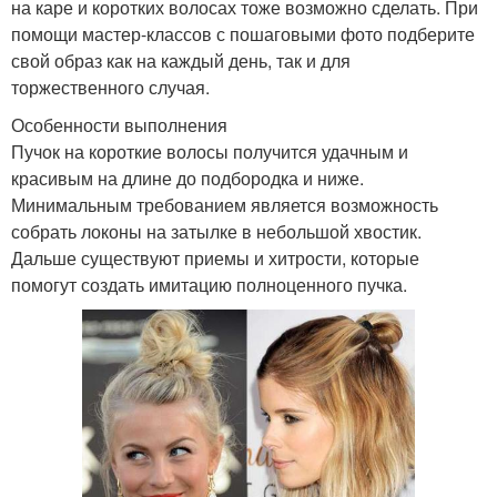
на каре и коротких волосах тоже возможно сделать. При
помощи мастер-классов с пошаговыми фото подберите
свой образ как на каждый день, так и для
торжественного случая.
Особенности выполнения
Пучок на короткие волосы получится удачным и
красивым на длине до подбородка и ниже.
Минимальным требованием является возможность
собрать локоны на затылке в небольшой хвостик.
Дальше существуют приемы и хитрости, которые
помогут создать имитацию полноценного пучка.