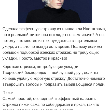
Сделала эффектную стрижку из глянца или Инстаграма,
но в реальной жизни она выглядит совсем иначе? А все
потому, что многие из них нуждаются в тщательном
уходе, а на это не всегда есть время. Поэтому делимся
большой подборкой женских стрижек, не требующих
укладки. Просто, быстро и красиво!
Короткие стрижки, не требующие укладки
Творческий беспорядок – твой лучший друг, если ты
хочешь удобную короткую стрижку. Достаточно немного
взъерошить волосы и поправить выбивающиеся пряди.
Пикси
Самый простой, очевидный и эффектный вариант.
Стрижка пикси сама по себе дерзкая и яркая, так что