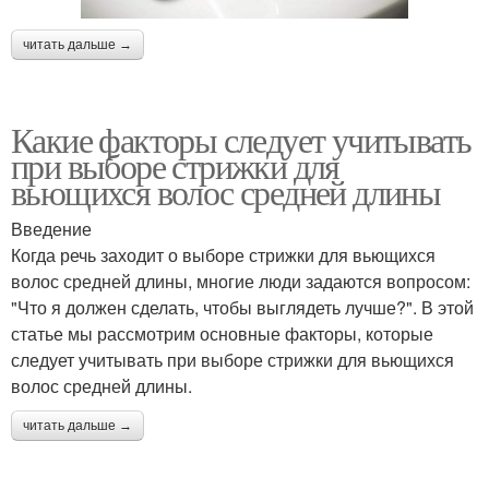
читать дальше →
Какие факторы следует учитывать
при выборе стрижки для
вьющихся волос средней длины
Введение
Когда речь заходит о выборе стрижки для вьющихся
волос средней длины, многие люди задаются вопросом:
"Что я должен сделать, чтобы выглядеть лучше?". В этой
статье мы рассмотрим основные факторы, которые
следует учитывать при выборе стрижки для вьющихся
волос средней длины.
читать дальше →