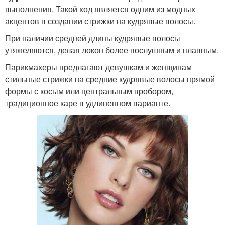
выполнения. Такой ход является одним из модных
акцентов в создании стрижки на кудрявые волосы.
При наличии средней длины кудрявые волосы
утяжеляются, делая локон более послушным и плавным.
Парикмахеры предлагают девушкам и женщинам
стильные стрижки на средние кудрявые волосы прямой
формы с косым или центральным пробором,
традиционное каре в удлиненном варианте.