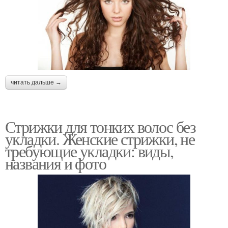
читать дальше →
Стрижки для тонких волос без
укладки. Женские стрижки, не
требующие укладки: виды,
названия и фото