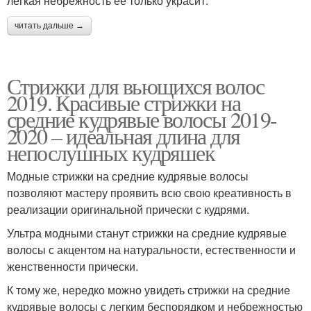
легкая небрежность ее только украсит.
читать дальше →
Стрижки для вьющихся волос
2019. Красивые стрижки на
средние кудрявые волосы 2019-
2020 – идеальная длина для
непослушных кудряшек
Модные стрижки на средние кудрявые волосы
позволяют мастеру проявить всю свою креативность в
реализации оригинальной прически с кудрями.
Ультра модными станут стрижки на средние кудрявые
волосы с акцентом на натуральности, естественности и
женственности прически.
К тому же, нередко можно увидеть стрижки на средние
кудрявые волосы с легким беспорядком и небрежностью