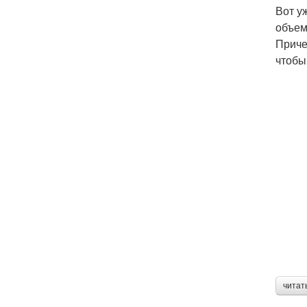
Вот у
объем
Приче
чтобы
читат