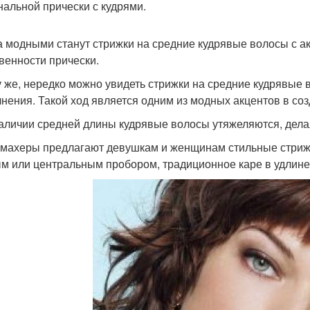
нальной прически с кудрями.
а модными станут стрижки на средние кудрявые волосы с ак
венности прически.
у же, нередко можно увидеть стрижки на средние кудрявые
нения. Такой ход является одним из модных акцентов в со
аличии средней длины кудрявые волосы утяжеляются, дел
махеры предлагают девушкам и женщинам стильные стриж
ым или центральным пробором, традиционное каре в удлин