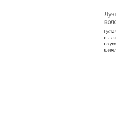
Луч
вол
Густа
выгля
по ух
шевел