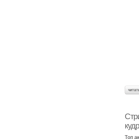
читат
Стр
куд
Топ а