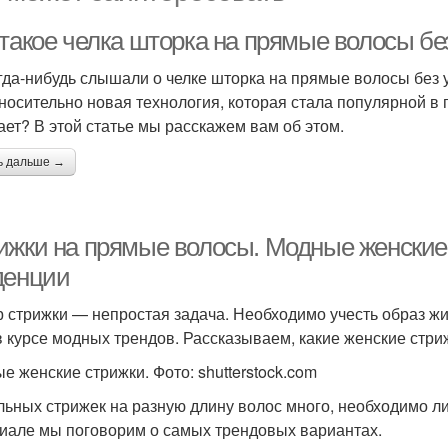
 такое челка шторка на прямые волосы бе
гда-нибудь слышали о челке шторка на прямые волосы без ук
тносительно новая технология, которая стала популярной в п
ает? В этой статье мы расскажем вам об этом.
ь дальше →
ижки на прямые волосы. Модные женские 
денции
 стрижки — непростая задача. Необходимо учесть образ жиз
в курсе модных трендов. Рассказываем, какие женские стри
е женские стрижки. Фото: shutterstock.com
льных стрижек на разную длину волос много, необходимо ли
иале мы поговорим о самых трендовых вариантах.