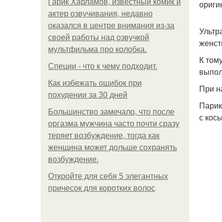
Гарик Харламов, известный комик и
ориги
актер озвучивания, недавно
оказался в центре внимания из-за
Ультр
своей работы над озвучкой
женст
мультфильма про колобка.
К том
Специи - что к чему подходит.
выпол
Как избежать ошибок при
При н
похудении за 30 дней
Парик
Большинство замечало, что после
с кос
оргазма мужчина часто почти сразу
теряет возбуждение, тогда как
женщина может дольше сохранять
возбуждение.
Откройте для себя 5 элегантных
причесок для коротких волос