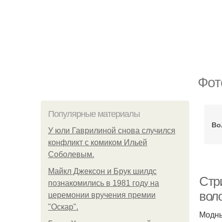
Фот
Популярные материалы
Во
У юли Гаврилиной снова случился
конфликт с комиком Ильей
Соболевым.
Майкл Джексон и Брук шилдс
Стр
познакомились в 1981 году на
вол
церемонии вручения премии
"Оскар".
Модны