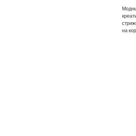
Модны
креат
стриж
на ко