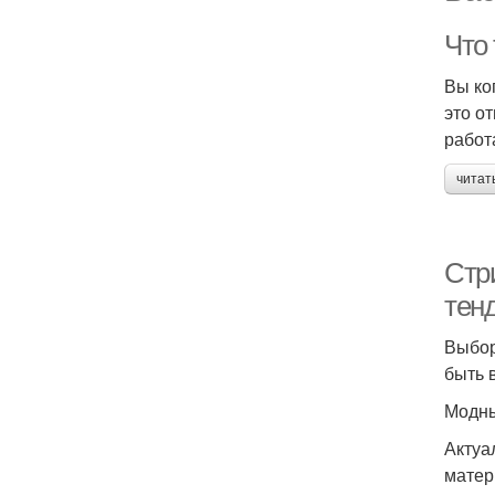
Что
Вы ко
это о
работ
читат
Стр
тен
Выбор
быть 
Модны
Актуа
матер