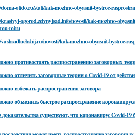
//doma-otido.ru/stati/kak-mozhno-obyasnit-bystroe-rasprost
//krasivyj-ogorod.zelynyjsad.info/novosti/kak-mozhno-obyasni
emu-miru
//vashsadluchshij.ru/novosti/kak-mozhno-obyasnit-bystroe-ra
ожно противостоять распространению заговорных теори
ожно отличить заговорные теории о Covid-19 от действ
ожно избежать распространения заговора
ожно объяснить быстрое распространение коронавируса 
 доказательства существуют, что коронавирус Covid-19
 последствия может иметь распространение заговорных 