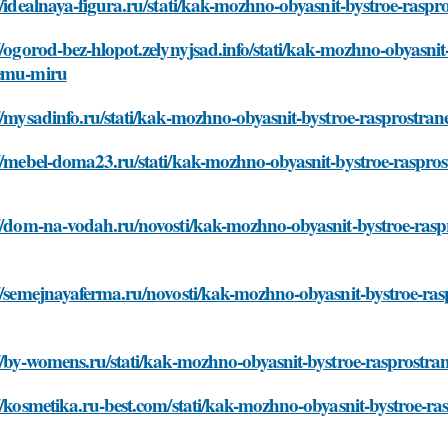
//idealnaya-figura.ru/stati/kak-mozhno-obyasnit-bystroe-ras
//ogorod-bez-hlopot.zelynyjsad.info/stati/kak-mozhno-obyasni
emu-miru
//mysadinfo.ru/stati/kak-mozhno-obyasnit-bystroe-rasprostra
://mebel-doma23.ru/stati/kak-mozhno-obyasnit-bystroe-raspro
://dom-na-vodah.ru/novosti/kak-mozhno-obyasnit-bystroe-rasp
//semejnayaferma.ru/novosti/kak-mozhno-obyasnit-bystroe-ra
//by-womens.ru/stati/kak-mozhno-obyasnit-bystroe-rasprostr
//kosmetika.ru-best.com/stati/kak-mozhno-obyasnit-bystroe-r