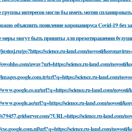
 группы интересов могли бы иметь мотив спланировать
ожно объяснить появление коронавируса Covid-19 без з
 меры могут быть приняты для предотвращения будущи
//justmj.ru/go?https://science.ru-land.com/novosti/koronavirus-
//owohho.com/away?url=https://science.ru-land.com/novosti/ko
//images.google.com.tr/url?q=https://science.ru-land.com/novos
//www.google.co.uz/url?q=https://science.ru-land.com/novosti/
//www.google.ae/url?q=https://science.ru-land.com/novosti/kor
//s79457.gridserver.com/?URL=https://science.ru-land.com/novo
//cse.google.com.nf/url?q=https://science.ru-land.com/novosti/