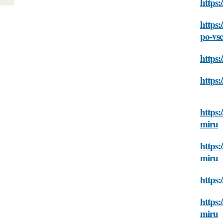
https:
https:
po-vs
https:
https
https
miru
https:
miru
https:
https:
miru