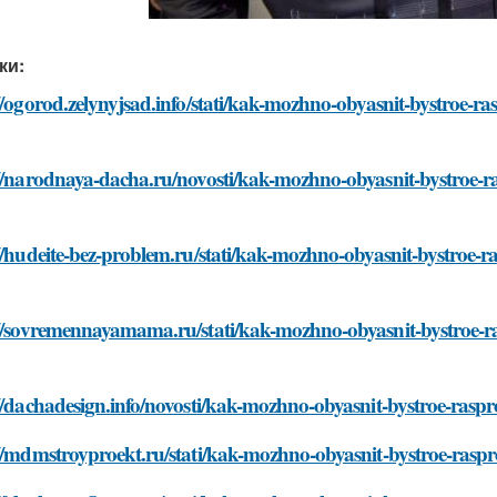
ки:
//ogorod.zelynyjsad.info/stati/kak-mozhno-obyasnit-bystroe-r
://narodnaya-dacha.ru/novosti/kak-mozhno-obyasnit-bystroe-r
//hudeite-bez-problem.ru/stati/kak-mozhno-obyasnit-bystroe-
://sovremennayamama.ru/stati/kak-mozhno-obyasnit-bystroe-r
//dachadesign.info/novosti/kak-mozhno-obyasnit-bystroe-ras
://mdmstroyproekt.ru/stati/kak-mozhno-obyasnit-bystroe-rasp