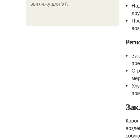
выгляжу для 57.
Над
дру
Про
во
Реги
Зак
пре
Огр
мер
Улу
пом
Зак
Корон
возде
соблю