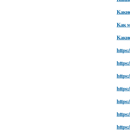
Какие
Как м
Какие
https:
https:
https:
https:
https:
https:
https: