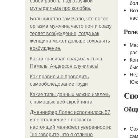
своей работы над озвучкой
бол
мультфильма про колобка.
Воз
нас
Большинство замечало, что после
оргазма мужчина часто почти сразу
Реги
теряет возбуждение, тогда как
женщина может дольше сохранять
Мас
возбуждение.
рас
Какая красивая свадьба у сына
Кон
Памелы Андерсон случилась!
быс
Нед
Как правильно проводить
Южн
самообследование груди
Спо
Какие типы данных можно извлечь
с помощью веб-скрейпинга
Общи
Дженнифер Лопес исполнилось 57,
и её отношение к возрасту -
настоящий манифест уверенности:
Сох
"не говорите, что я отлично
сам