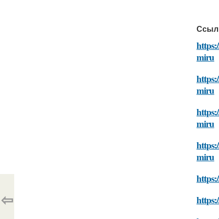
Ссыл
https:
miru
https
miru
https:
miru
https
miru
https:
⇦
https