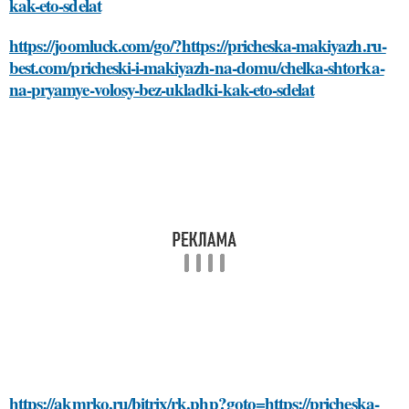
kak-eto-sdelat
https://joomluck.com/go/?https://pricheska-makiyazh.ru-
best.com/pricheski-i-makiyazh-na-domu/chelka-shtorka-
na-pryamye-volosy-bez-ukladki-kak-eto-sdelat
https://akmrko.ru/bitrix/rk.php?goto=https://pricheska-