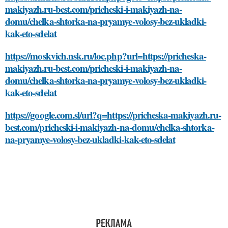
makiyazh.ru-best.com/pricheski-i-makiyazh-na-
domu/chelka-shtorka-na-pryamye-volosy-bez-ukladki-
kak-eto-sdelat
https://moskvich.nsk.ru/loc.php?url=https://pricheska-
makiyazh.ru-best.com/pricheski-i-makiyazh-na-
domu/chelka-shtorka-na-pryamye-volosy-bez-ukladki-
kak-eto-sdelat
https://google.com.sl/url?q=https://pricheska-makiyazh.ru-
best.com/pricheski-i-makiyazh-na-domu/chelka-shtorka-
na-pryamye-volosy-bez-ukladki-kak-eto-sdelat