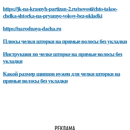
https://jk-na-krasnyh-partizan-2.ru/novosti/chto-takoe-
chelka-shtorka-na-pryamye-volosy-bez-ukladki
https://narodnaya-dacha.ru
Плюсы челки шторки на прямые волосы без укладки
Инструкция по челке шторке на прямые волосы без
укладки
Какой размер щипцов нужен для челки шторки на
прямые волосы без укладки