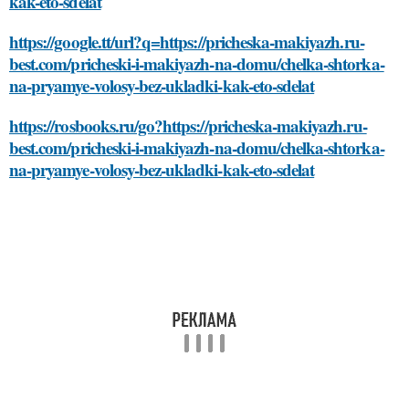
kak-eto-sdelat
https://google.tt/url?q=https://pricheska-makiyazh.ru-
best.com/pricheski-i-makiyazh-na-domu/chelka-shtorka-
na-pryamye-volosy-bez-ukladki-kak-eto-sdelat
https://rosbooks.ru/go?https://pricheska-makiyazh.ru-
best.com/pricheski-i-makiyazh-na-domu/chelka-shtorka-
na-pryamye-volosy-bez-ukladki-kak-eto-sdelat