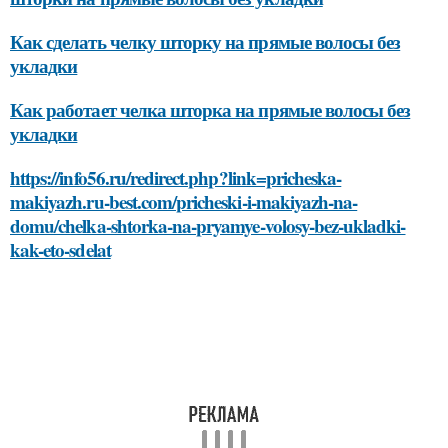
Как сделать челку шторку на прямые волосы без
укладки
Как работает челка шторка на прямые волосы без
укладки
https://info56.ru/redirect.php?link=pricheska-
makiyazh.ru-best.com/pricheski-i-makiyazh-na-
domu/chelka-shtorka-na-pryamye-volosy-bez-ukladki-
kak-eto-sdelat