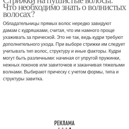
Длинные волосы
Что необходимо знать о волнистых
волос
волосах?
Обладательницы прямых волос нередко завидуют
Фуэте на пушистые
Стрижки на волнистые
дамам с кудряшками, считая, что им намного проще
волосы
волосы
ухаживать за прической. Это не так, ведь кудри требуют
дополнительного ухода. При выборе стрижки им следует
учитывать тип волос, структуру и иные факторы. Кудри
могут быть различными: начиная от упругой пружинки,
Каскад на пушистые
Волос без укладки
нежных локонов или завиточков и заканчивая тяжелыми
волосы
волнами. Выбирают прическу с учетом формы, типа и
структуры завитка.
Стрижки на кудрявые
Каре на пушистые
волосы
волосы
Маска для пушистых
Непослушные волосы
волос