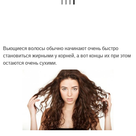
Волос в домашних
Тонкие волосы
условиях
Вьющиеся волосы обычно начинают очень быстро
становиться жирными у корней, а вот концы их при этом
Средства для пушистых
Средства для волос
остаются очень сухими.
волос
Стрижка для кудрявых
Волосы для вьющихся
волос
волос
Стрижки для вьющихся
Лица с короткими
волос
волосами