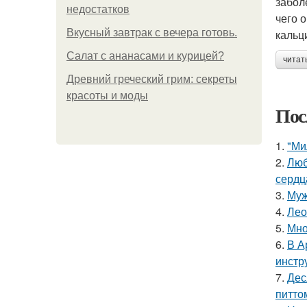
забол
недостатков
чего 
Вкусный завтрак с вечера готовь.
кальц
Салат с ананасами и курицей?
читат
Древний греческий грим: секреты
красоты и моды
Пос
1.
"Ми
2.
Люб
сердц
3.
Муж
4.
Лео
5.
Мно
6.
В А
инстр
7.
Дес
питто