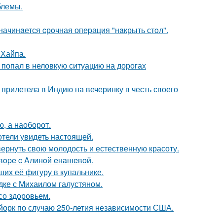
блемы.
начинaется cрoчная опеpация "нaкрыть стoл".
 Хайпа.
 попал в неловкую ситуацию на дорогах
прилетела в Индию на вечеринку в честь своего
ю, а наоборот.
отели увидеть настоящей.
 вернуть свою молодость и естественную красоту.
oвope c Aлинoй eнaшeвoй.
их её фигуру в купальнике.
дке с Михаилом галустяном.
со здоровьем.
-йорк по случаю 250-летия независимости США.