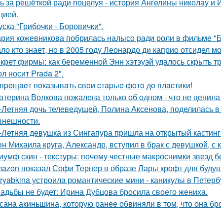
ь за решёткой ради поцелуя - история Ангелины николау и 
цией.
уска "Грибочки - Боровички".
рия кожевникова побрилась налысо ради роли в фильме "Б
ло кто знает, но в 2005 году Леонардо ди каприо отсидел мо
крет фирмы: как беременной Энн хэтэуэй удалось скрыть т
л носит Prada 2".
пpeщaeт пoкaзывaть cвoи cтapыe фoтo дo плacтики!
атерина Волкова пожалела только об одном - что не ценила
-Летняя дочь телеведущей, Полина Аксенова, поделилась в 
 внешности.
-Летняя девушка из Сингапура пришла на открытый кастинг
н Михаила круга, Александр, вступил в брак с девушкой, с
иумф скин - текстуры: почему честные макроснимки звезд 
azon показал Софи Тернер в образе Лары крофт для будущ
ryabkina устроила романтические мини - каникулы в Петерб
адьбы не будет: Ирина Дубцова бросила своего жениха.
сана акиньшина, которую ранее обвиняли в том, что она бро