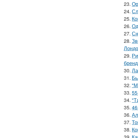
23.
Ор
24.
Сл
25.
Кo
26.
Од
27.
Сн
28.
Зв
Лондо
29.
Ри
бренд
30.
Ла
31.
Бь
32.
"М
33.
55
34.
"Т
35.
46
36.
Ал
37.
То
38.
Ко
39.
Ка