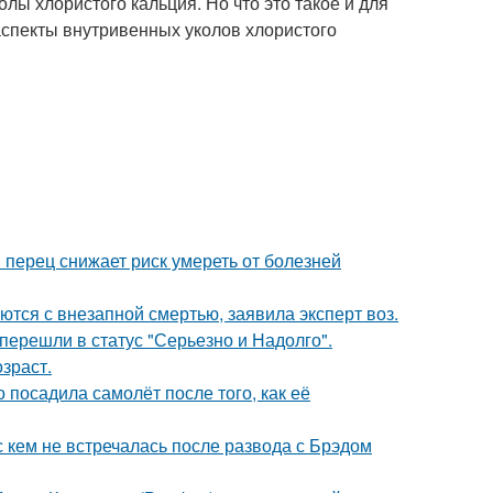
лы хлористого кальция. Но что это такое и для
аспекты внутривенных уколов хлористого
 перец снижает риск умереть от болезней
тся с внезапной смертью, заявила эксперт воз.
перешли в статус "Серьезно и Надолго".
зраст.
 посадила самолёт после того, как её
с кем не встречалась после развода с Брэдом