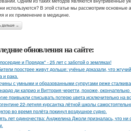
еваний. Одним из таких методов являются внутривенные уко
они используются? В этой статье мы рассмотрим основные 
ия и их применение в медицине.
ь дальше →
ледние обновления на сайте:
лосердие и Порядок" - 25 лет с заботой о земляках!
ители поострее живут дольше: учёные доказали, что жгучий
а и рака.
чины с умными и образованными супругами реже сталкиваю
нардо ди каприо и Виттория черетти, похоже, окончательно 
гие привыкли списывать потерю цвета исключительно на во
ргентине 22-летняя курсантка лётной школы самостоятельно
уктор во время полёта покинул воздушное судно.
ять лет одиночества: Анджелина Джоли призналась, что ни 
м.