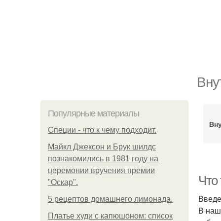
Вну
Популярные материалы
Вн
Специи - что к чему подходит.
Майкл Джексон и Брук шилдс
познакомились в 1981 году на
церемонии вручения премии
Что
"Оскар".
Введ
5 рецептов домашнего лимонада.
В наш
Платье худи с капюшоном: список