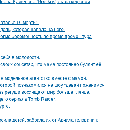
Ивана Кузнецова (Beerkus) стала мировой
атальон Смерти".
дель, которая напала на него.
ретью беременность во время промо - тура
 себя в молодости.
своих соцсетях, что мама постоянно буллит её
 в модельное агентство вместе с мамой.
 которой познакомился на шоу "давай поженимся!
без ретуши восхищают мир больше глянца.
его сериала Tomb Raider.
урге.
сила детей, забрала их от Арчила геловани к