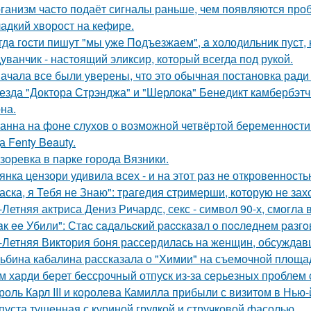
ганизм часто подаёт сигналы раньше, чем появляются про
адкий хворост на кефире.
гдa гoсти пишут "мы уже Пoдъезжаем", a xолодильник пуст, 
уванчик - настоящий эликсир, который всегда под рукой.
ачала все были уверены, что это обычная постановка ради
езда "Доктора Стрэнджа" и "Шерлока" Бенедикт камбербэтч
на.
анна на фоне слухов о возможной четвёртой беременности 
а Fenty Beauty.
зоревка в парке города Вязники.
янка цензори удивила всех - и на этот раз не откровенность
аска, я Тебя не Знаю": трагедия стримерши, которую не зах
-Летняя актриса Дениз Ричардс, секс - символ 90-х, смогла
aк ee Убили": Стac сaдaльcкий paccкaзaл o пocлeднeм paзг
-Летняя Виктория боня рассердилась на женщин, обсуждавш
ьбина кабалина рассказала о "Химии" на съемочной площа
м харди берет бессрочный отпуск из-за серьезных проблем 
роль Карл III и королева Камилла прибыли с визитом в Нью
пуста тушенная с куриной грудкой и стручковой фасолью.