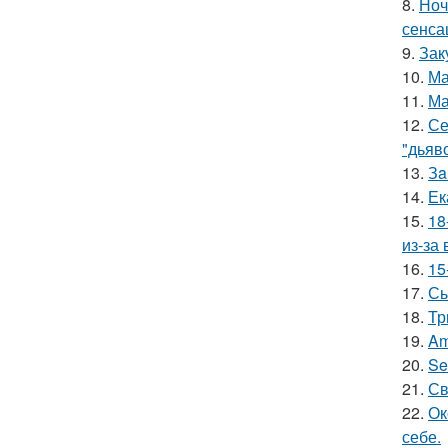
8.
Ноч
сенса
9.
Зак
10.
Ма
11.
Ма
12.
Се
"дьяво
13.
Зa
14.
Ек
15.
18
из-за
16.
15
17.
Сы
18.
Тр
19.
Am
20.
Se
21.
Св
22.
Ок
себе.