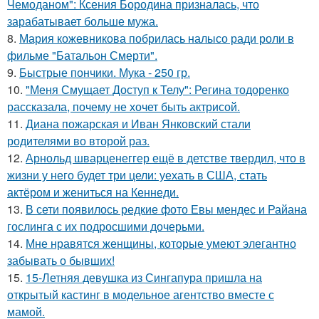
Чемоданом": Ксения Бородина призналась, что
зарабатывает больше мужа.
8.
Мария кожевникова побрилась налысо ради роли в
фильме "Батальон Смерти".
9.
Быстрые пончики. Мука - 250 гр.
10.
"Меня Смущает Доступ к Телу": Регина тодоренко
рассказала, почему не хочет быть актрисой.
11.
Диана пожарская и Иван Янковский стали
родителями во второй раз.
12.
Арнольд шварценеггер ещё в детстве твердил, что в
жизни у него будет три цели: уехать в США, стать
актёром и жениться на Кеннеди.
13.
В сети появилось редкие фото Евы мендес и Райана
гослинга с их подросшими дочерьми.
14.
Мне нравятся женщины, которые умеют элегантно
забывать о бывших!
15.
15-Летняя девушка из Сингапура пришла на
открытый кастинг в модельное агентство вместе с
мамой.