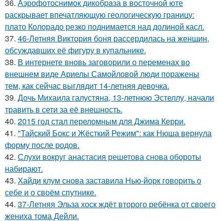
36.
Аэрофотоснимок дикобpaза в восточной юте
раскрывает впечатляющую геологическую границу:
плато Колорадо резко поднимается над долиной касл.
37.
46-Летняя Виктория боня рассердилась на женщин,
обсуждавших её фигуру в купальнике.
38.
В интернете вновь заговорили о переменах во
внешнем виде Ариелы Самойловой люди поражены
тем, как сейчас выглядит 14-летняя девочка.
39.
Дочь Михаила галустяна, 13-летнюю Эстеллу, начали
травить в сети за её внешность.
40.
2015 год стал переломным для Джима Керри.
41.
"Тайский Бокс и Жёсткий Режим": как Нюша вернула
форму после родов.
42.
Слухи вокруг анастасия решетова снова обороты
набирают.
43.
Хайди клум снова заставила Нью-йорк говорить о
себе и о своём спутнике.
44.
37-Летняя Эльза хоск ждёт второго ребёнка от своего
жениха тома Дейли.