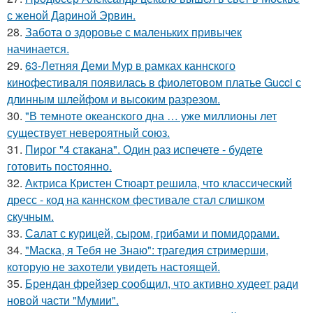
с женой Дариной Эрвин.
28.
Забота о здоровье с маленьких привычек
начинается.
29.
63-Летняя Деми Мур в рамках каннского
кинофестиваля появилась в фиолетовом платье Gucci с
длинным шлейфом и высоким разрезом.
30.
"В темноте океанского дна … уже миллионы лет
существует невероятный союз.
31.
Пирог "4 стaкана". Один раз испечете - будете
готовить постоянно.
32.
Актриса Кристен Стюарт решила, что классический
дресс - код на каннском фестивале стал слишком
скучным.
33.
Салат с курицей, сыром, грибами и помидорами.
34.
"Маска, я Тебя не Знаю": трагедия стримерши,
которую не захотели увидеть настоящей.
35.
Брендан фрейзер сообщил, что активно худеет ради
новой части "Мумии".