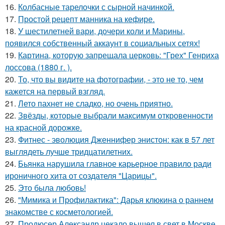
16.
Колбасные тарелочки с сырной начинкой.
17.
Простой рецепт манника на кефире.
18.
У шестилетней вари, дочери коли и Марины,
появился собственный аккаунт в социальных сетях!
19.
Картина, которую запрещала церковь: "Грех" Генриха
лоссова (1880 г. ).
20.
То, что вы видите на фотографии, - это не то, чем
кажется на первый взгляд.
21.
Лето пахнет не сладко, но очень приятно.
22.
Звёзды, которые выбрали максимум откровенности
на красной дорожке.
23.
Фитнес - эволюция Дженнифер энистон: как в 57 лет
выглядеть лучше тридцатилетних.
24.
Бьянка нарушила главное карьерное правило ради
ироничного хита от создателя "Царицы".
25.
Это была любовь!
26.
"Мимика и Профилактика": Дарья клюкина о раннем
знакомстве с косметологией.
27.
Продюсер Александр цекало вышел в свет в Москве