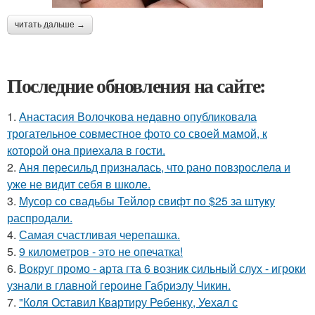
читать дальше →
Последние обновления на сайте:
1.
Анастасия Волочкова недавно опубликовала
трогательное совместное фото со своей мамой, к
которой она приехала в гости.
2.
Аня пересильд призналась, что рано повзрослела и
уже не видит себя в школе.
3.
Мусор со свадьбы Тейлор свифт по $25 за штуку
распродали.
4.
Самая счастливая черепашка.
5.
9 километров - это не опечатка!
6.
Вокруг промо - арта гта 6 возник сильный слух - игроки
узнали в главной героине Габриэлу Чикин.
7.
"Коля Оставил Квартиру Ребенку, Уехал с