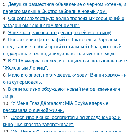
3.
Девушка разместила объявление о чёрном котёнке, и
первого малыша быстро забрали в новый дом.
4.
Соцсети захлестнула волна тревожных сообщений о
загадочном "Июньском Феномене".
5.
Я не знаю, как она это делает, но ей всё к лицу!
6.
Новая серия фотографий от Екатерины Варнавы
представляет собой яркий и стильный образ, который
подчеркивает её индивидуальность и чувство моды.
7.
В США умерла последняя пациентка, пользовавшаяся
"Железным Легким".
8.
Мало кто знает, но эту девушку зовут Винни харлоу - и
она супермодель.
9.
В сети активно обсуждают новый метод изменения
лица.
10.
"У Меня Глаз Дёргался": MIA Boyka впервые
рассказала о личной жизни.
11.
Олеся Иванченко: ослепительная звезда юмора и
кино, чья красота завораживает.
12.
"Мы Вместе" - это не просто слова, а смысл жизни