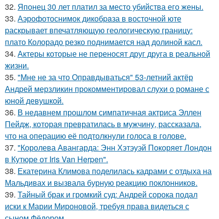
32.
Японец 30 лет платил за место убийства его жены.
33.
Аэрофотоснимок дикобpaза в восточной юте
раскрывает впечатляющую геологическую границу:
плато Колорадо резко поднимается над долиной касл.
34.
Актеры которые не переносят друг друга в реальной
жизни.
35.
"Мне не за что Оправдываться" 53-летний актёр
Андрей мерзликин прокомментировал слухи о романе с
юной девушкой.
36.
В недавнем прошлом симпатичная актриса Эллен
Пейдж, которая превратилась в мужчину, рассказала,
что на операцию её подтолкнули голоса в голове.
37.
"Королева Авангарда: Энн Хэтэуэй Покоряет Лондон
в Кутюре от Iris Van Herpen".
38.
Екатерина Климова поделилась кадрами с отдыха на
Мальдивах и вызвала бурную реакцию поклонников.
39.
Тайный брак и громкий суд: Андрей сорока подал
иски к Марии Мироновой, требуя права видеться с
сыном Фёдором.