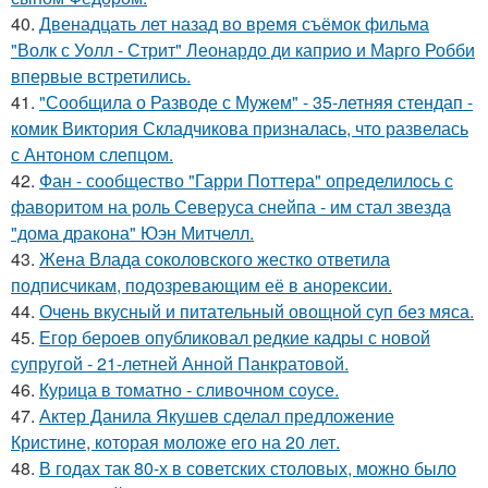
40.
Двенадцать лет назад во время съёмок фильма
"Волк с Уолл - Стрит" Леонардо ди каприо и Марго Робби
впервые встретились.
41.
"Сообщила о Разводе с Мужем" - 35-летняя стендап -
комик Виктория Складчикова призналась, что развелась
с Антоном слепцом.
42.
Фан - сообщество "Гарри Поттера" определилось с
фаворитом на роль Северуса снейпа - им стал звезда
"дома дракона" Юэн Митчелл.
43.
Жена Влада соколовского жестко ответила
подписчикам, подозревающим её в анорексии.
44.
Очень вкусный и питательный овощной суп без мяса.
45.
Егор бероев опубликовал редкие кадры с новой
супругой - 21-летней Анной Панкратовой.
46.
Курица в томатно - сливочном соусе.
47.
Актер Данила Якушев сделал предложение
Кристине, которая моложе его на 20 лет.
48.
В годах так 80-х в советских столовых, можно было