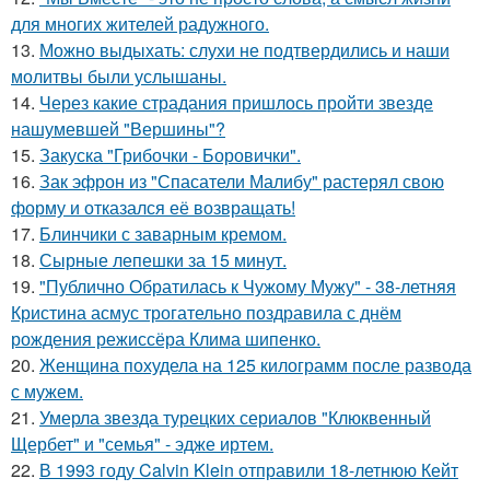
для многих жителей радужного.
13.
Можно выдыхать: слухи не подтвердились и наши
молитвы были услышаны.
14.
Через какие страдания пришлось пройти звезде
нашумевшей "Вершины"?
15.
Закуска "Грибочки - Боровички".
16.
Зак эфрон из "Спасатели Малибу" растерял свою
форму и отказался её возвращать!
17.
Блинчики с заварным кремом.
18.
Сырные лепешки за 15 минут.
19.
"Публично Обратилась к Чужому Мужу" - 38-летняя
Кристина асмус трогательно поздравила с днём
рождения режиссёра Клима шипенко.
20.
Женщина похудела на 125 килограмм после развода
с мужем.
21.
Умерла звезда турецких сериалов "Клюквенный
Щербет" и "семья" - эдже иртем.
22.
В 1993 году Calvin Klein отправили 18-летнюю Кейт