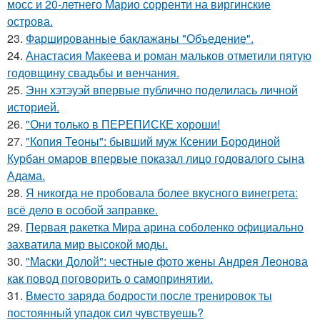
мосс и 20-летнего Марио сорренти на виргинские
острова.
23.
Фаршированные баклажаны "Объедение".
24.
Анастасия Макеева и роман мальков отметили пятую
годовщину свадьбы и венчания.
25.
Энн хэтэуэй впервые публично поделилась личной
историей.
26.
"Они только в ПЕРЕПИСКЕ хороши!
27.
"Копия Теоны": бывший муж Ксении Бородиной
Курбан омаров впервые показал лицо годовалого сына
Адама.
28.
Я никогда не пробовала более вкусного винегрета:
всё дело в особой заправке.
29.
Первая ракетка Мира арина соболенко официально
захватила мир высокой моды.
30.
"Маски Долой": честные фото жены Андрея Леонова
как повод поговорить о самопринятии.
31.
Вместо заряда бодрости после тренировок ты
постоянный упадок сил чувствуешь?