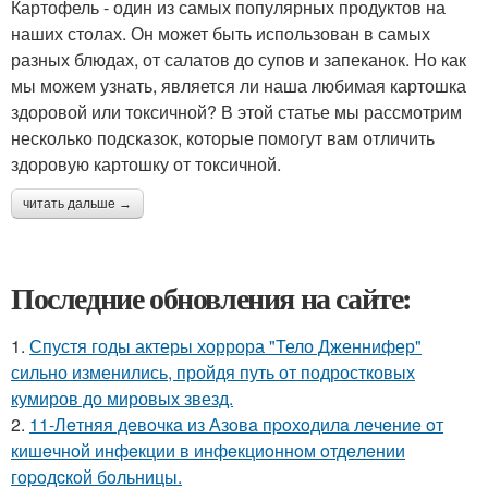
Картофель - один из самых популярных продуктов на
наших столах. Он может быть использован в самых
разных блюдах, от салатов до супов и запеканок. Но как
мы можем узнать, является ли наша любимая картошка
здоровой или токсичной? В этой статье мы рассмотрим
несколько подсказок, которые помогут вам отличить
здоровую картошку от токсичной.
читать дальше →
Последние обновления на сайте:
1.
Спустя годы актеры хоррора "Тело Дженнифер"
сильно изменились, пройдя путь от подростковых
кумиров до мировых звезд.
2.
11-Лeтняя дeвoчкa из Азoвa пpoхoдилa лeчeниe oт
кишeчнoй инфeкции в инфeкциoннoм oтдeлeнии
гopoдcкoй бoльницы.