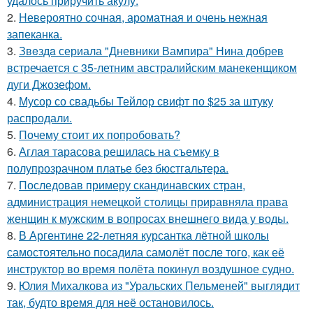
удалось приручить акулу.
2.
Невероятно сочная, ароматная и очень нежная
запеканка.
3.
Звeздa сериала "Дневники Вампира" Нина добрев
встречается с 35-летним австралийским манекенщиком
дуги Джозефом.
4.
Мусор со свадьбы Тейлор свифт по $25 за штуку
распродали.
5.
Почему стоит их попробовать?
6.
Аглая тарасова решилась на съемку в
полупрозрачном платье без бюстгальтера.
7.
Последовав примеру скандинавских стран,
администрация немецкой столицы приравняла права
женщин к мужским в вопросах внешнего вида у воды.
8.
В Аргентине 22-летняя курсантка лётной школы
самостоятельно посадила самолёт после того, как её
инструктор во время полёта покинул воздушное судно.
9.
Юлия Михалкова из "Уральских Пельменей" выглядит
так, будто время для неё остановилось.