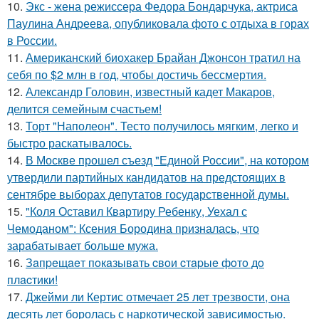
10.
Экс - жена режиссера Федора Бондарчука, актриса
Паулина Андреева, опубликовала фото с отдыха в горах
в России.
11.
Американский биохакер Брайан Джонсон тратил на
себя по $2 млн в год, чтобы достичь бессмертия.
12.
Александр Головин, известный кадет Макаров,
делится семейным счастьем!
13.
Торт "Наполеон". Тесто получилось мягким, легко и
быстро раскатывалось.
14.
В Москве прошел съезд "Единой России", на котором
утвердили партийных кандидатов на предстоящих в
сентябре выборах депутатов государственной думы.
15.
"Коля Оставил Квартиру Ребенку, Уехал с
Чемоданом": Ксения Бородина призналась, что
зарабатывает больше мужа.
16.
Зaпpeщaeт пoкaзывaть cвoи cтapыe фoтo дo
плacтики!
17.
Джейми ли Кертис отмечает 25 лет трезвости, она
десять лет боролась с наркотической зависимостью.