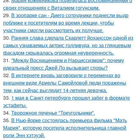
28.
Мария кожевникова поделилась воспоминаниями о
своих отношениях с Виталием гогунским.
29.
В зоопарке сан - Диего сотрудники поднесли выдр
поближе к посетителям во время лекции, чтобы
участники смогли рассмотреть их получше.
30.
Ранняя слава сделала Скарлетт йоханссон одной из
самых узнаваемых актрис голливуда, но за глянцевым
фасадом скрывалась огромная неуверенность.
31.
"Между Восхищением и Нарциссизмом": почему
идеальный пресс Джей Ло вызывает споры?
32.
В интернете вновь заговорили о переменах во
внешнем виде Ариелы Самойловой люди поражены
тем, как сейчас выглядит 14-летняя девочка.
33.
1 мая в Санкт-петербурге прошел забег в формате
эстафеты.
34.
Творожное печенье "Треугольники".
35.
В Нью-йорке состоялась премьера фильма "Мать
Мария", которую посетила исполнительница главной
роли Энн хэтэуэй.