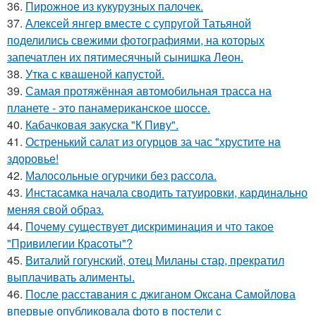
36.
Пирожное из кукурузных палочек.
37.
Алексей янгер вместе с супругой Татьяной
поделились свежими фотографиями, на которых
запечатлен их пятимесячный сынишка Леон.
38.
Утка с квашеной капустой.
39.
Самая протяжённая автомобильная трасса на
планете - это панамериканское шоссе.
40.
Кабачковая закуска "К Пиву".
41.
Остренький салат из огурцов за час "хрустите нa
здоровье!
42.
Малосольные огурчики без рассола.
43.
Инстасамка начала сводить татуировки, кардинально
меняя свой образ.
44.
Почему существует дискриминация и что такое
"Привилегии Красоты"?
45.
Виталий гогунский, отец Миланы стар, прекратил
выплачивать алименты.
46.
После расставания с джиганом Оксана Самойлова
впервые опубликовала фото в постели с