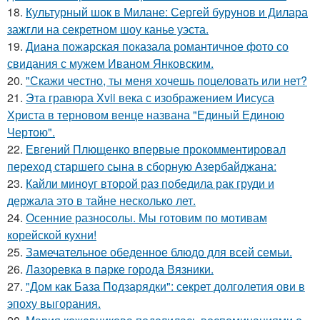
18.
Культурный шок в Милане: Сергей бурунов и Дилара
зажгли на секретном шоу канье уэста.
19.
Диана пожарская показала романтичное фото со
свидания с мужем Иваном Янковским.
20.
"Скажи честно, ты меня хочешь поцеловать или нет?
21.
Эта гравюра Xvii века с изображением Иисуса
Христа в терновом венце названа "Единый Единою
Чертою".
22.
Евгений Плющенко впервые прокомментировал
переход старшего сына в сборную Азербайджана:
23.
Кайли миноуг второй раз победила рак груди и
держала это в тайне несколько лет.
24.
Осенние разносолы. Мы готовим по мотивам
корейской кухни!
25.
Замечательное обеденное блюдо для всей семьи.
26.
Лазоревка в парке города Вязники.
27.
"Дом как База Подзарядки": секрет долголетия ови в
эпоху выгорания.