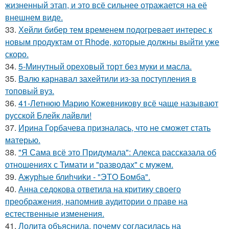
жизненный этап, и это всё сильнее отражается на её
внешнем виде.
33.
Хейли бибер тем временем подогревает интерес к
новым продуктам от Rhode, которые должны выйти уже
скоро.
34.
5-Минутный ореховый торт без муки и масла.
35.
Валю карнавал захейтили из-за поступления в
топовый вуз.
36.
41-Летнюю Марию Кожевникову всё чаще называют
русской Блейк лайвли!
37.
Ирина Горбачева призналась, что не сможет стать
матерью.
38.
"Я Сама всё это Придумала": Алекса рассказала об
отношениях с Тимати и "разводах" с мужем.
39.
Ажурhые блиhчиkи - "ЭТO Бомба".
40.
Анна седокова ответила на критику своего
преображения, напомнив аудитории о праве на
естественные изменения.
41.
Лолита объяснила, почему согласилась на