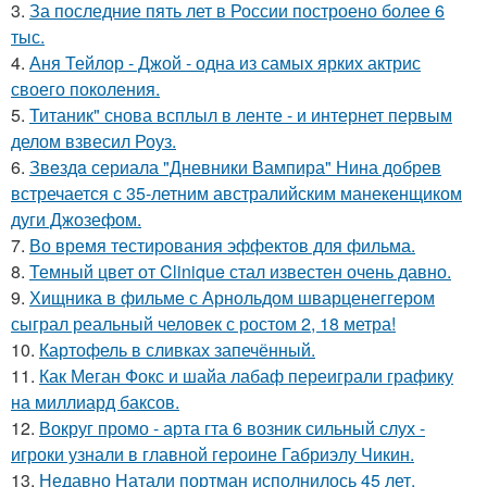
3.
За последние пять лет в России построено более 6
тыс.
4.
Аня Тейлор - Джой - одна из самых ярких актрис
своего поколения.
5.
Титаник" снова всплыл в ленте - и интернет первым
делом взвесил Роуз.
6.
Звeздa сериала "Дневники Вампира" Нина добрев
встречается с 35-летним австралийским манекенщиком
дуги Джозефом.
7.
Во время тестирования эффектов для фильма.
8.
Темный цвет от Clinique стал известен очень давно.
9.
Хищника в фильме с Арнольдом шварценеггером
сыграл реальный человек с ростом 2, 18 метра!
10.
Картофель в сливках запечённый.
11.
Как Меган Фокс и шайа лабаф переиграли графику
на миллиард баксов.
12.
Вокруг промо - арта гта 6 возник сильный слух -
игроки узнали в главной героине Габриэлу Чикин.
13.
Недавно Натали портман исполнилось 45 лет.