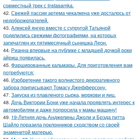
совместный трек с Instasamka.
42.
Свежей пассии артема чекалкена уже досталось от
недоброжелателей.
43.
Алексей янгер вместе с супругой Татьяной
поделились свежими фотографиями, на которых
запечатлен их пятимесячный сынишка Леон.
44.
Рианна впервые на публике с младшей дочкой роки
айриш появилась.
45.
Фаршированные кальмары. Для приготовления вам
потребуются:
46.
Изобретение такого волнистого декоративного
забора приписывают Томасу Джефферсону.
47.
Закуска из плавленого сырка, моркови и яиц.
48.
Дочь Виктории Бони уже начала проявлять интерес к
автомобилям и даже попросила у мамы машину!
49.
19-Летняя дочь Анджелины Джоли и Брэда питта
Шайло поразила поклонников сходством со своей
знаменитой матерью.