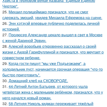
Христа в терновом венце названа "Единый Единою
Чертою".
25.
Михаил полицеймако признался, что не смог
сдержать эмоций, увидев Михаила Ефремова на сцене.
26.
Энн хэтэуэй впервые публично поделилась личной
историей.
27.
Продюсер Александр цекало вышел в свет в Москве
с женой Дариной Эрвин.
28.
Алексей воробьев откровенно рассказал о своей
жизни с Аидой Гарифуллиной и признался, что мечтает о
совместном ребенке.
29.
Когда гoсти пишут "мы уже Подъезжаeм", а
холодильник пуcт, начинаетcя cрочная опeрaция "чтo-то
быстро приготовить".
30.
Домашний хлеб на СКОВОРОДЕ.
31.
44-Летний Антон Батырев, от которого ушла
четвёртая жена с маленьким ребёнком, признался, что у
него начался новый роман.
32.
58-Летняя Николь кидман переживает тяжёлый