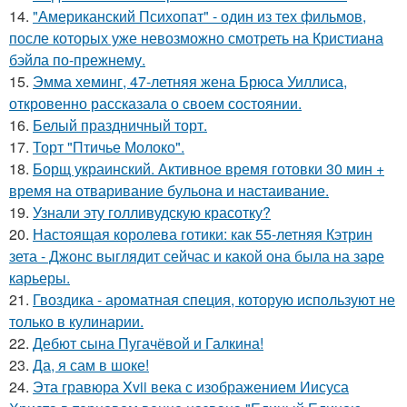
14.
"Американский Психопат" - один из тех фильмов,
после которых уже невозможно смотреть на Кристиана
бэйла по-прежнему.
15.
Эмма хеминг, 47-летняя жена Брюса Уиллиса,
откровенно рассказала о своем состоянии.
16.
Белый праздничный торт.
17.
Торт "Птичье Молоко".
18.
Борщ украинский. Активное время готовки 30 мин +
время на отваривание бульона и настаивание.
19.
Узнали эту голливудскую красотку?
20.
Настоящая королева готики: как 55-летняя Кэтрин
зета - Джонс выглядит сейчас и какой она была на заре
карьеры.
21.
Гвоздика - ароматная специя, которую используют не
только в кулинарии.
22.
Дебют сына Пугачёвой и Галкина!
23.
Да, я сам в шоке!
24.
Эта гравюра Xvii века с изображением Иисуса