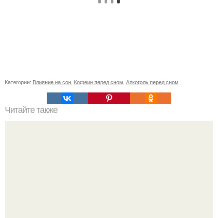
Категории:
Влияние на сон
,
Кофеин перед сном
,
Алкоголь перед сном
Читайте также
Удивительные прически для тонких волос: как выглядеть
великолепно с любыми волосами