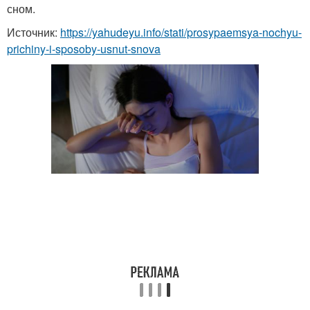
сном.
Источник:
https://yahudeyu.info/stati/prosypaemsya-nochyu-
prichiny-i-sposoby-usnut-snova