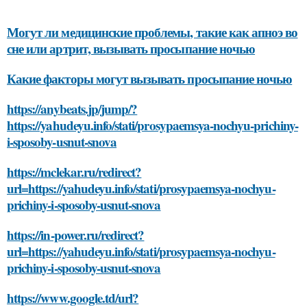
Могут ли медицинские проблемы, такие как апноэ во
сне или артрит, вызывать просыпание ночью
Какие факторы могут вызывать просыпание ночью
https://anybeats.jp/jump/?
https://yahudeyu.info/stati/prosypaemsya-nochyu-prichiny-
i-sposoby-usnut-snova
https://mclekar.ru/redirect?
url=https://yahudeyu.info/stati/prosypaemsya-nochyu-
prichiny-i-sposoby-usnut-snova
https://in-power.ru/redirect?
url=https://yahudeyu.info/stati/prosypaemsya-nochyu-
prichiny-i-sposoby-usnut-snova
https://www.google.td/url?