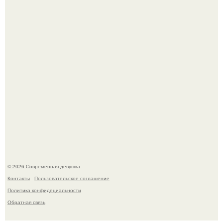
Большинство замечало, что после оргазма мужчина
часто почти сразу теряет возбуждение, тогда как
женщина может дольше сохранять возбуждение.
© 2026 Современная девушка
Контакты
Пользовательское соглашение
Политика конфидециальности
Обратная связь