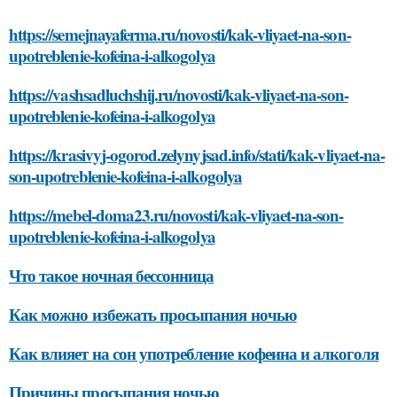
https://semejnayaferma.ru/novosti/kak-vliyaet-na-son-
upotreblenie-kofeina-i-alkogolya
https://vashsadluchshij.ru/novosti/kak-vliyaet-na-son-
upotreblenie-kofeina-i-alkogolya
https://krasivyj-ogorod.zelynyjsad.info/stati/kak-vliyaet-na-
son-upotreblenie-kofeina-i-alkogolya
https://mebel-doma23.ru/novosti/kak-vliyaet-na-son-
upotreblenie-kofeina-i-alkogolya
Что такое ночная бессонница
Как можно избежать просыпания ночью
Как влияет на сон употребление кофеина и алкоголя
Причины просыпания ночью