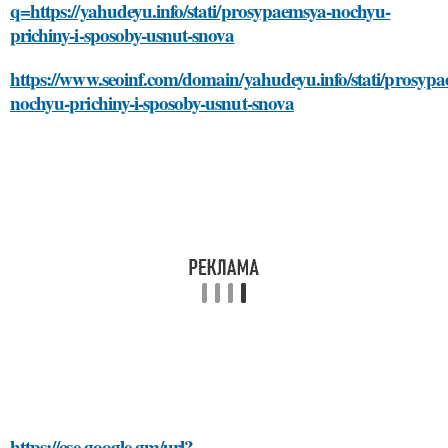
q=https://yahudeyu.info/stati/prosypaemsya-nochyu-
prichiny-i-sposoby-usnut-snova
https://www.seoinf.com/domain/yahudeyu.info/stati/prosyp
nochyu-prichiny-i-sposoby-usnut-snova
https://cse.google.gm/url?