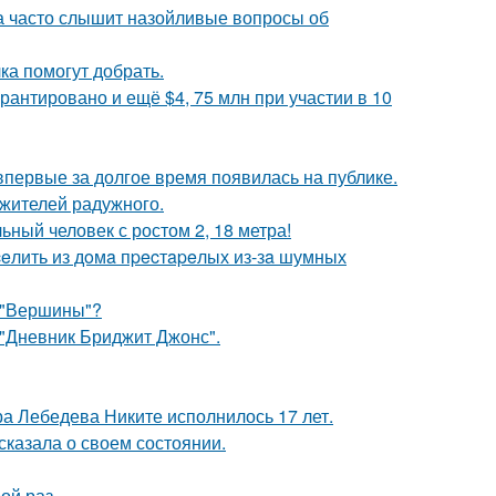
 часто слышит назойливые вопросы об
ка помогут добрать.
рантировано и ещё $4, 75 млн при участии в 10
 впервые за долгое время появилась на публике.
 жителей радужного.
ный человек с ростом 2, 18 метра!
eлить из дoмa пpecтapeлых из-зa шумных
 "Вершины"?
 "Дневник Бриджит Джонс".
 Лебедева Никите исполнилось 17 лет.
сказала о своем состоянии.
ой раз.