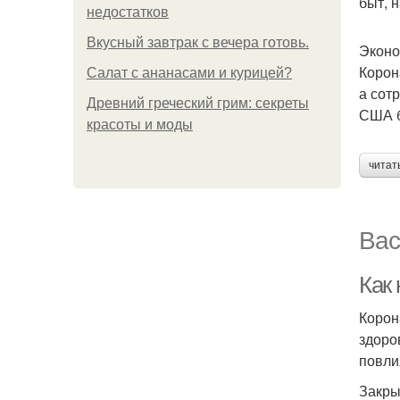
быт, 
недостатков
Вкусный завтрак с вечера готовь.
Эконо
Корон
Салат с ананасами и курицей?
а сот
Древний греческий грим: секреты
США б
красоты и моды
читат
Вас
Как
Корон
здоро
повли
Закры