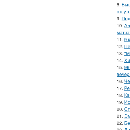
8.
Быв
отсутс
9.
Под
10.
Ал
матча
11.
9 
12.
Пе
13.
"М
14.
Хи
15.
96
вeчep
16.
Че
17.
Ре
18.
Ка
19.
Ис
20.
Ст
21.
Эм
22.
Бе
23.
Ди