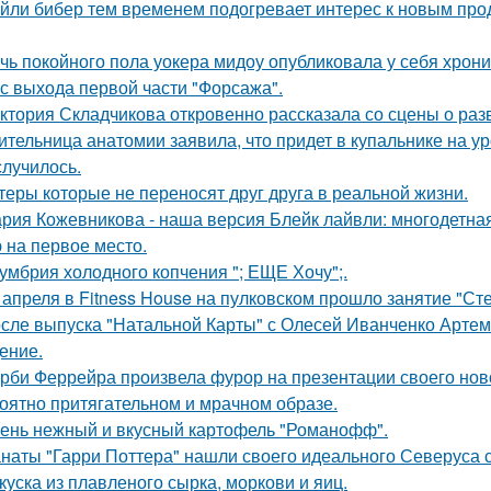
йли бибер тем временем подогревает интерес к новым про
чь покойного пола уокера мидоу опубликовала у себя хроник
 с выхода первой части "Форсажа".
ктория Складчикова откровенно рассказала со сцены о раз
ительница анатомии заявила, что придет в купальнике на урок
случилось.
теры которые не переносят друг друга в реальной жизни.
рия Кожевникова - наша версия Блейк лайвли: многодетная
 на первое место.
умбрия холодного копчения "; ЕЩЕ Хочу";.
 апреля в Fitness House на пулковском прошло занятие "Ст
сле выпуска "Натальной Карты" с Олесей Иванченко Артеми
ение.
рби Феррейра произвела фурор на презентации своего ново
оятно притягательном и мрачном образе.
ень нежный и вкусный картофель "Романофф".
наты "Гарри Поттера" нашли своего идеального Северуса с
куска из плавленого сырка, моркови и яиц.