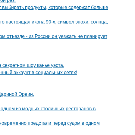
чит выбирать продукты, которые содержат больше
то настоящая икона 90-х, символ эпохи, солнца,
м отъезде - из России он уезжать не планирует
 секретном шоу канье уэста.
нный аккаунт в социальных сетях!
Дариной Эрвин.
 одном из модных столичных ресторанов в
дновременно предстали перед судом в одном