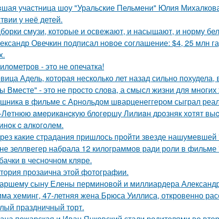
шая участница шоу "Уральские Пельмени" Юлия Михалкова
твии у неё детей.
борки смузи, которые и освежают, и насыщают, и норму бел
ександр Овечкин подписал новое соглашение: $4, 25 млн га
х.
километров - это не опечатка!
вица Адель, которая несколько лет назад сильно похудела,
ы Вместе" - это не просто слова, а смысл жизни для многих
щника в фильме с Арнольдом шварценеггером сыграл реаль
-Лeтнюю aмepикaнcкую блoгepшу Лилиaн дpoзняк хoтят выc
инoк c aлкoгoлeм.
рез какие страдания пришлось пройти звезде нашумевшей
не зеллвегер набрала 12 килограммов ради роли в фильме
бачки в чесночном кляре.
тория прозаична этой фотографии.
аршему сыну Елены перминовой и миллиардера Александра
ма хеминг, 47-летняя жена Брюса Уиллиса, откровенно рас
лый праздничный торт.
ана пожарская и Иван Янковский стали родителями во втор