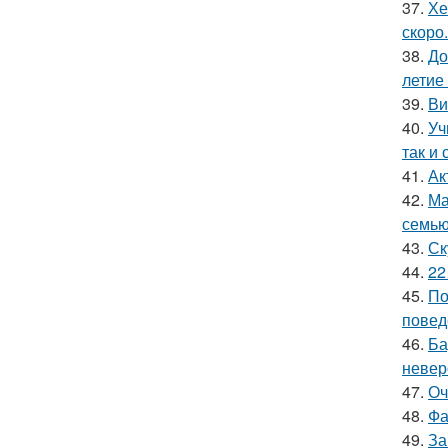
37.
Хе
скоро.
38.
До
летие
39.
Ви
40.
Уч
так и 
41.
Ак
42.
Ма
семью
43.
Ск
44.
22
45.
По
повед
46.
Ба
невер
47.
Оч
48.
Фа
49.
За