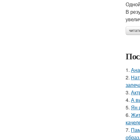
Одной
В рез
увели
читат
Пос
1.
Ана
2.
Нат
запеч
3.
Акт
4.
А в
5.
Ян 
6.
Жит
качел
7.
Пам
образ