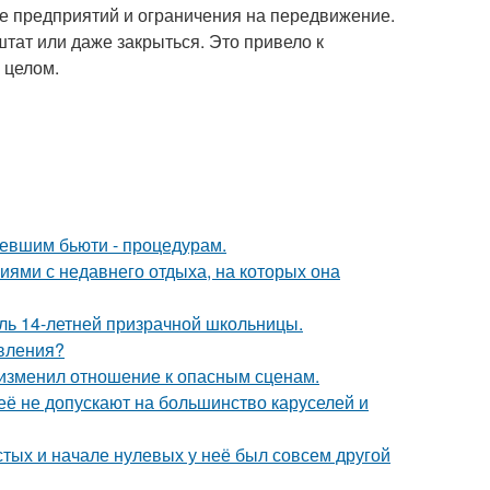
е предприятий и ограничения на передвижение.
тат или даже закрыться. Это привело к
 целом.
ревшим бьюти - процедурам.
ями с недавнего отдыха, на которых она
оль 14-летней призрачной школьницы.
явления?
у изменил отношение к опасным сценам.
её не допускают на большинство каруселей и
стых и начале нулевых у неё был совсем другой