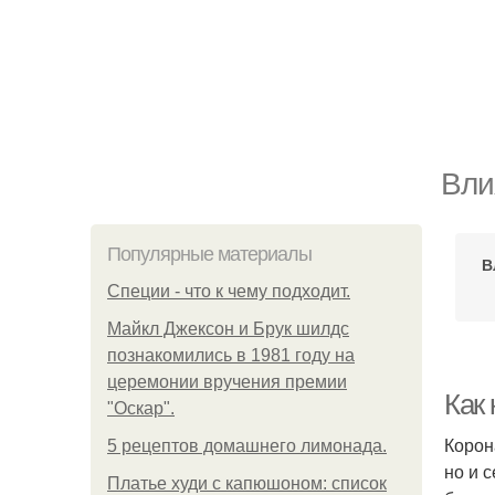
Вли
Популярные материалы
В
Специи - что к чему подходит.
Майкл Джексон и Брук шилдс
познакомились в 1981 году на
церемонии вручения премии
Как 
"Оскар".
Корон
5 рецептов домашнего лимонада.
но и 
Платье худи с капюшоном: список