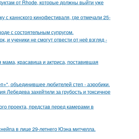
дуктам от Rhode, которые должны выйти уже
у с каннского кинофестиваля, где отмечали 25-
воде с состоятельным супругом.
, и ученики не смогут отвести от неё взгляд -
 мама, красавица и актриса, поставившая
еп+", объединившее любителей степ - аэробики.
я Лебедева захейтили за грубость и токсичное
го проекта, представ перед камерами в
нейпа в лице 29-летнего Юэна митчелла.