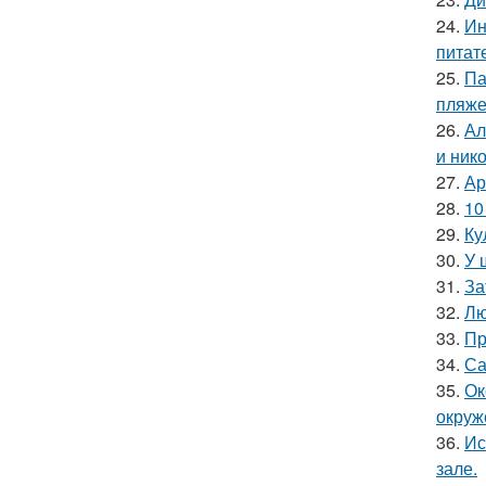
24.
Ин
питат
25.
Па
пляже
26.
Ал
и ник
27.
Ар
28.
10
29.
Ку
30.
У 
31.
За
32.
Лю
33.
Пр
34.
Са
35.
Ок
окруж
36.
Ис
зале.