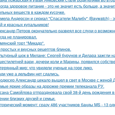
огда здоровое питание - это не значит есть больше, а зна
ельных веществ в каждом кусочке.
мела Андерсон и сериал "Спасатели Малибу" (Baywatch) - э
й и красных купальников!
ександр Петров окончательно развеял все слухи о возможно
огда не планировал.
мянский торт "Микадо".
 простых и вкусных рецептов блинов.
льтурный шок в Милане: Сергей бурунов и Дилара зажгли на
шестилетней вари, дочери коли и Марины, появился собстве
терянный мир: что увидели ученые на горе лико.
ди уже а дельфин нет сдались.
одюсер Александр цекало вышел в свет в Москве с женой 
мые яркие образы на дорожке премии телеканала РУ.
сана Самойлова отпраздновала свой 38-й день рождения в
ении близких друзей и семьи.
торический момент: сразу 486 участников банды MS - 13 о