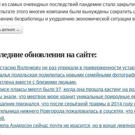
 из самых очевидных последствий пандемии стало закрыти
ультате этого многие компании были вынуждены сократить ш
чению безработицы и ухудшению экономической ситуации в
ь дальше →
ледние обновления на сайте:
стасию Волочкову не раз упрекали в приверженности уста
алья подольская поделилась новыми семейными фотографи
атлена вместе с близкими людьми.
рисе плаксы мертл было 37, когда она прошла кастинг на р
ы знали, что мертвое море хранит уникальные природные 
цапник признался, что после серьёзной травмы в 2014 год
ельница нижнего Новгорода пожаловалась в соцсетях, что 
ей.
ела Андерсон сейчас почти не красится, но в конце девяно
.