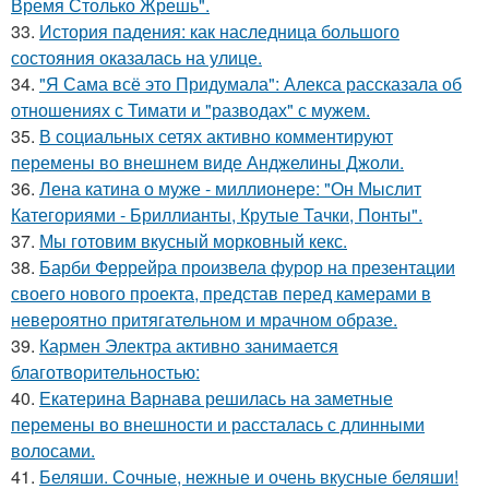
Время Столько Жрешь".
33.
История падения: как наследница большого
состояния оказалась на улице.
34.
"Я Сама всё это Придумала": Алекса рассказала об
отношениях с Тимати и "разводах" с мужем.
35.
В социальных сетях активно комментируют
перемены во внешнем виде Анджелины Джоли.
36.
Лена катина о муже - миллионере: "Он Мыслит
Категориями - Бриллианты, Крутые Тачки, Понты".
37.
Мы готовим вкусный морковный кекс.
38.
Барби Феррейра произвела фурор на презентации
своего нового проекта, представ перед камерами в
невероятно притягательном и мрачном образе.
39.
Кармен Электра активно занимается
благотворительностью:
40.
Екатерина Варнава решилась на заметные
перемены во внешности и рассталась с длинными
волосами.
41.
Беляши. Сочные, нежные и очень вкусные беляши!