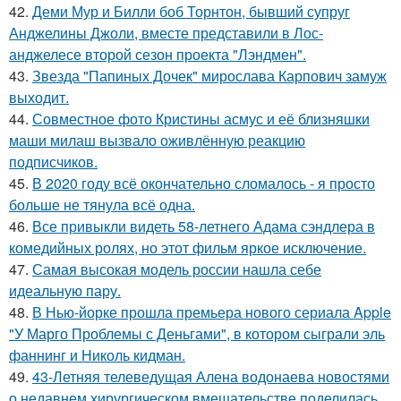
42.
Деми Мур и Билли боб Торнтон, бывший супруг
Анджелины Джоли, вместе представили в Лос-
анджелесе второй сезон проекта "Лэндмен".
43.
Звезда "Папиных Дочек" мирослава Карпович замуж
выходит.
44.
Совместное фото Кристины асмус и её близняшки
маши милаш вызвало оживлённую реакцию
подписчиков.
45.
В 2020 году всё окончательно сломалось - я просто
больше не тянула всё одна.
46.
Все привыкли видеть 58-летнего Адама сэндлера в
комедийных ролях, но этот фильм яркое исключение.
47.
Самая высокая модель россии нашла себе
идеальную пару.
48.
В Нью-йорке прошла премьера нового сериала Apple
"У Марго Проблемы с Деньгами", в котором сыграли эль
фаннинг и Николь кидман.
49.
43-Летняя телеведущая Алена водонаева новостями
о недавнем хирургическом вмешательстве поделилась.