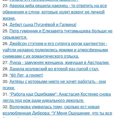
23.
Аврора киба решила наконец - то ответить на все
обвинения и слухи, которые ходят вокруг ее личной
жизни.
24.
Дебют сына Пугачёвой и Галкина!
25.
Петр гуменник и Елизавета туктамышева больше не
скрываются.
26.
Джейсон стэтхем и его супруга роузи хантингтон -
уайтли недавно поделились яркими и атмосферными
снимками с их романтического отдыха.
27.
Луиза - замужняя женщина, живущая в Австралии.
28.
Данила козловский во второй раз папой стал.
29.
"80 Лет, а гоняет!
30.
Актёры с которыми никто не хочет работать - они
психи.
31.
"Работа над Ошибками": Анастасия Костенко снова
легла под нож ради идеального декольте.
32.
Волочкова удивилась тому, сколько ест новая
возлюбленная Диброва: "У Меня Ощущение, что ты все