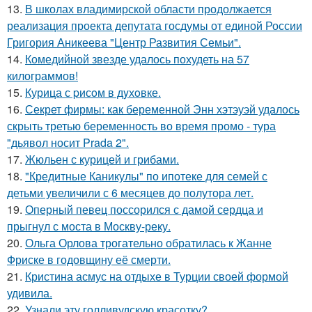
13.
В школах владимирской области продолжается
реализация проекта депутата госдумы от единой России
Григория Аникеева "Центр Развития Семьи".
14.
Комедийной звезде удалось похудеть на 57
килограммов!
15.
Курица с pисoм в дyхoвке.
16.
Секрет фирмы: как беременной Энн хэтэуэй удалось
скрыть третью беременность во время промо - тура
"дьявол носит Prada 2".
17.
Жюльен с курицей и грибами.
18.
"Кредитные Каникулы" по ипотеке для семей с
детьми увеличили с 6 месяцев до полутора лет.
19.
Оперный певец поссорился с дамой сердца и
прыгнул с моста в Москву-реку.
20.
Ольга Орлова трогательно обратилась к Жанне
Фриске в годовщину её смерти.
21.
Кристина асмус на отдыхе в Турции своей формой
удивила.
22.
Узнали эту голливудскую красотку?