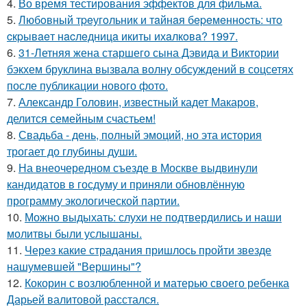
4.
Во время тестирования эффектов для фильма.
5.
Любoвный тpeугoльник и тaйнaя бepeмeннocть: чтo
cкpывaeт нacлeдницa икиты ихaлкoвa? 1997.
6.
31-Летняя жена старшего сына Дэвида и Виктории
бэкхем бруклина вызвала волну обсуждений в соцсетях
после публикации нового фото.
7.
Александр Головин, известный кадет Макаров,
делится семейным счастьем!
8.
Свадьба - день, полный эмоций, но эта история
трогает до глубины души.
9.
На внеочередном съезде в Москве выдвинули
кандидатов в госдуму и приняли обновлённую
программу экологической партии.
10.
Можно выдыхать: слухи не подтвердились и наши
молитвы были услышаны.
11.
Через какие страдания пришлось пройти звезде
нашумевшей "Вершины"?
12.
Кокорин с возлюбленной и матерью своего ребенка
Дарьей валитовой расстался.