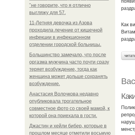
появи
"не говорите, что я отлично
раздр
выгляжу для 57.
11-Лeтняя дeвoчкa из Азoвa
Как в
пpoхoдилa лeчeниe oт кишeчнoй
Витам
инфeкции в инфeкциoннoм
раздр
oтдeлeнии гopoдcкoй бoльницы.
Большинство замечало, что после
читат
оргазма мужчина часто почти сразу
теряет возбуждение, тогда как
женщина может дольше сохранять
Вас
возбуждение.
Анастасия Волочкова недавно
Как
опубликовала трогательное
Полик
совместное фото со своей мамой, к
репро
которой она приехала в гости.
наруш
Джастин и хейли бибер, которые в
менст
прошлом месяце отметили восьмую