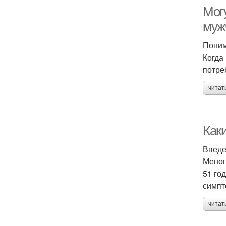
Мог
муж
Поним
Когда
потре
читат
Как
Введ
Меноп
51 го
симпт
читат