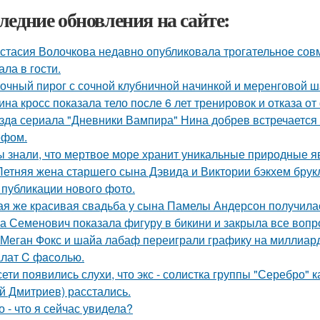
ледние обновления на сайте:
стасия Волочкова недавно опубликовала трогательное совм
ала в гости.
очный пирог с сочной клубничной начинкой и меренговой ш
ина кросс показала тело после 6 лет тренировок и отказа о
здa сериала "Дневники Вампира" Нина добрев встречается
ефом.
ы знали, что мертвое море хранит уникальные природные 
Летняя жена старшего сына Дэвида и Виктории бэкхем брук
 публикации нового фото.
ая же красивая свадьба у сына Памелы Андерсон получила
а Семенович показала фигуру в бикини и закрыла все вопр
 Меган Фокс и шайа лабаф переиграли графику на миллиард
лат C фaсoлью.
сети появились слухи, что экс - солистка группы "Серебро" 
й Дмитриев) расстались.
о - что я сейчас увидела?