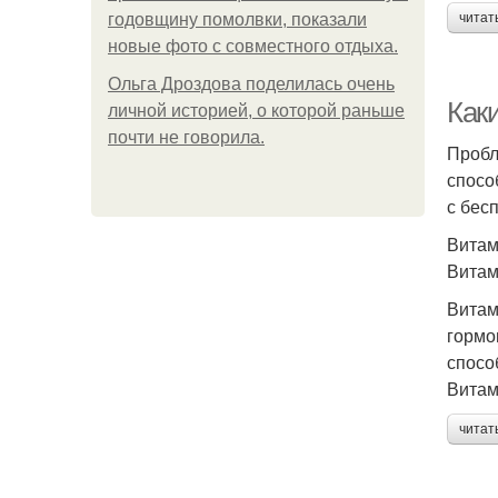
годовщину помолвки, показали
читат
новые фото с совместного отдыха.
Ольга Дроздова поделилась очень
Как
личной историей, о которой раньше
почти не говорила.
Пробл
спосо
с бес
Витам
Витам
Витам
гормо
спосо
Витам
читат