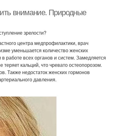
тить внимание. Природные
ступление зрелости?
ластного центра медпрофилактики, врач
низме уменьшается количество женских
и в работе всех органов и систем. Замедляется
е теряет кальций, что чревато остеопорозом.
в. Также недостаток женских гормонов
артериального давления.