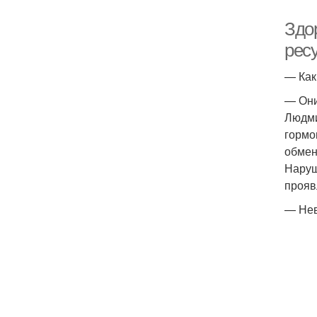
Здо
рес
— Как
— Они
Людми
гормо
обмен
Наруш
прояв
— Нев