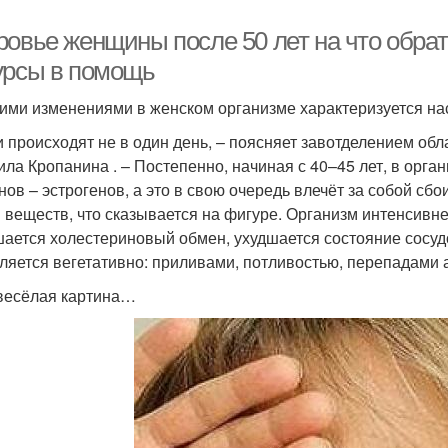
ровье женщины после 50 лет на что обра
урсы в помощь
ими изменениями в женском организме характеризуется на
 происходят не в один день, – поясняет завотделением об
ла Кропанина . – Постепенно, начиная с 40–45 лет, в орга
нов – эстрогенов, а это в свою очередь влечёт за собой сбо
 веществ, что сказывается на фигуре. Организм интенсивне
ается холестериновый обмен, ухудшается состояние сосудо
ляется вегетативно: приливами, потливостью, перепадами 
есёлая картина…