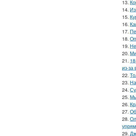
13.
Ко
14.
Из
15.
Ку
16.
Ка
17.
Пе
18.
Оп
19.
Не
20.
Ми
21.
18
из-за
22.
То
23.
На
24.
Су
25.
Мы
26.
Кр
27.
Об
28.
Ол
упрям
29.
Дж