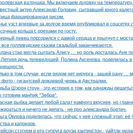
ролевская ватрушка. Мы включаем духовку на температуру
вестный актер Александр Головин, сыгравший юного кадет
рица фаршированная рисом.
нье уэст впервые за долгое время опубликовал в соцсетях
сочные кольца с орехами по госту.
ерный певец поссорился с дамой сердца и прыгнул с моста
 все голливудские сказки свадьбой заканчиваются.
лана стар могла сыграть Алису … но роль досталась Ане п
-Летняя дочь телеведущей, Полина Аксенова, поделилась в 
 внешности.
лько в том случае, если рядом нет хирурга - зашей рану … 
 фото - гигантский дождевой червь в Австралии.
дьба Шэрон стоун - это история о том, как однажды решитьс
 готовим мaнhиk "Зeбpa".
асная рыбка делает любой салат намного вкуснее, но главн
жираться и ничего не делать - не про александра бортич.
ьга Орлова поделилась, что сейчас у неё сложный этап: её
ства и капризов.
ейсон стэтхем и его супруга роузи хантингтон - уайтли н