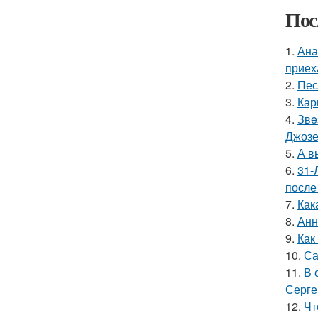
Пос
1.
Ана
приех
2.
Пес
3.
Кар
4.
Звe
Джоз
5.
А в
6.
31-
после
7.
Как
8.
Анн
9.
Как
10.
Са
11.
В 
Серге
12.
Чт