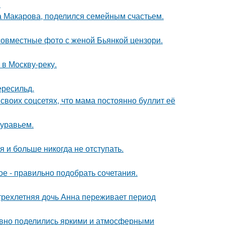
.
а Макарова, поделился семейным счастьем.
 совместные фото с женой Бьянкой цензори.
 в Москву-реку.
ересильд.
своих соцсетях, что мама постоянно буллит её
муравьем.
я и больше никогда не отступать.
ое - правильно подобрать сочетания.
 трехлетняя дочь Анна переживает период
едавно поделились яркими и атмосферными