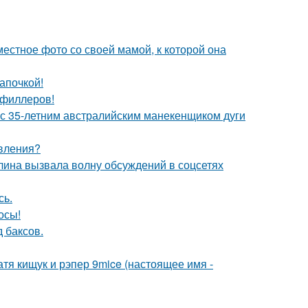
естное фото со своей мамой, к которой она
апочкой!
т филлеров!
 с 35-летним австралийским манекенщиком дуги
явления?
лина вызвала волну обсуждений в соцсетях
сь.
осы!
 баксов.
катя кищук и рэпер 9mice (настоящее имя -