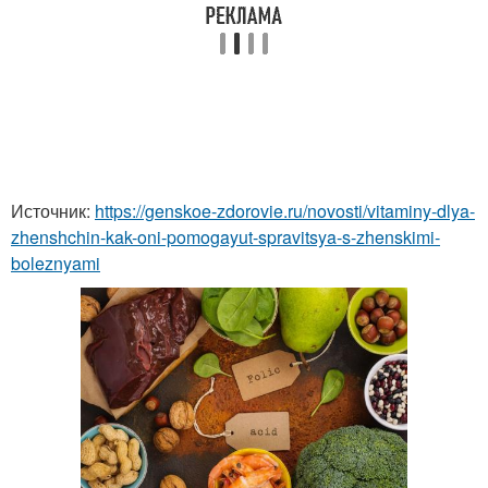
Источник:
https://genskoe-zdorovie.ru/novosti/vitaminy-dlya-
zhenshchin-kak-oni-pomogayut-spravitsya-s-zhenskimi-
boleznyami