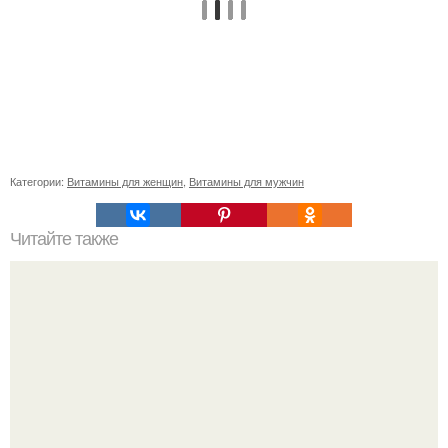
Категории:
Витамины для женщин
,
Витамины для мужчин
Читайте также
Как сделать стильную заколку для коротких волос