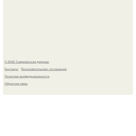
Платье, которое до сих пор вызывает споры спустя годы.
© 2026 Современная девушка
Контакты
Пользовательское соглашение
Политика конфидециальности
Обратная связь