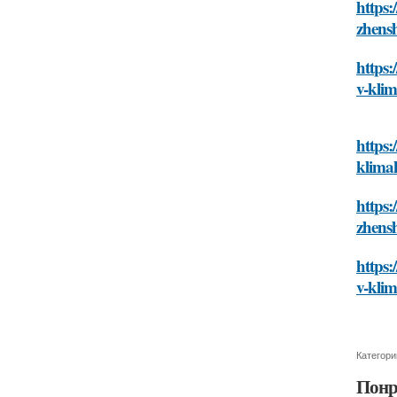
https:
zhensh
https:
v-klim
https:
klimak
https:
zhensh
https
v-klim
Категори
Понр