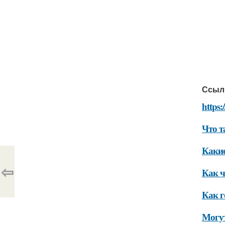
Ссыл
https:
Что т
Какие
⇦
Как ч
Как г
Могут