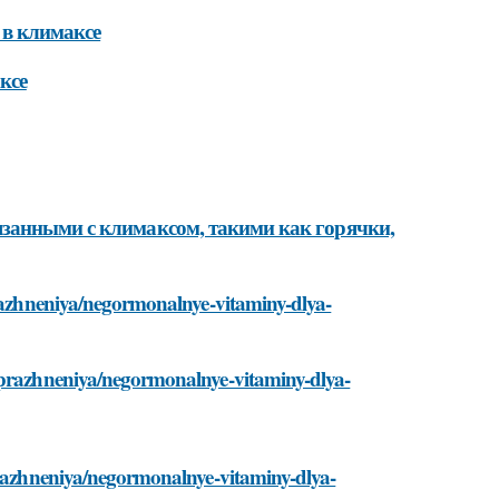
в климаксе
ксе
язанными с климаксом, такими как горячки,
prazhneniya/negormonalnye-vitaminy-dlya-
/uprazhneniya/negormonalnye-vitaminy-dlya-
uprazhneniya/negormonalnye-vitaminy-dlya-