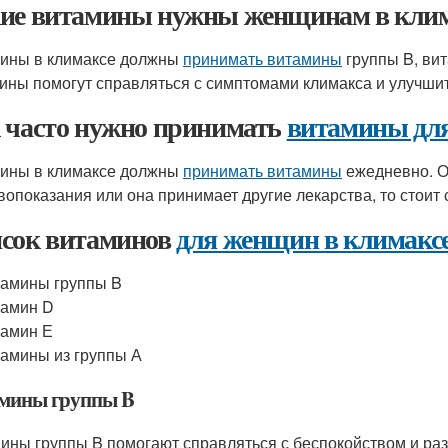
ие витамины нужны женщинам в кли
ны в климаксе должны
принимать витамины
группы B, вит
ины помогут справляться с симптомами климакса и улучши
 часто нужно принимать
витамины дл
ны в климаксе должны
принимать витамины
ежедневно. Од
вопоказания или она принимает другие лекарства, то стоит 
сок витаминов
для женщин в климакс
амины группы B
тамин D
амин Е
амины из группы А
мины группы B
ины группы B помогают справляться с беспокойством и ра