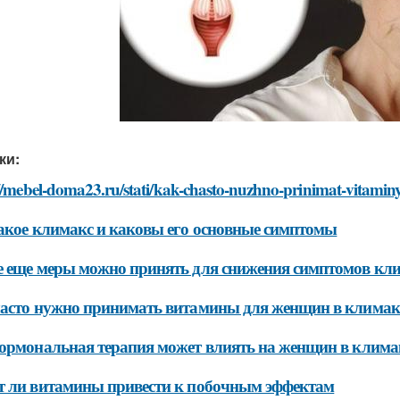
ки:
//mebel-doma23.ru/stati/kak-chasto-nuzhno-prinimat-vitamin
акое климакс и каковы его основные симптомы
 еще меры можно принять для снижения симптомов кли
асто нужно принимать витамины для женщин в климак
ормональная терапия может влиять на женщин в клима
 ли витамины привести к побочным эффектам