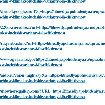
chin-v-klimakse-luchshie-varianty-i-ih-effektivnost
//clients1.google.sr/url?q=https://fitnesdlyapohudeniya.ru/u
chin-v-klimakse-luchshie-varianty-i-ih-effektivnost
//220ds.ru/redirect?url=https://fitnesdlyapohudeniya.ru/upr
akse-luchshie-varianty-i-ih-effektivnost
//ru.j-net.cn/link?url=https://fitnesdlyapohudeniya.ru/upraz
se-luchshie-varianty-i-ih-effektivnost
//www.sgvavia.ru/go?https://fitnesdlyapohudeniya.ru/uprazh
se-luchshie-varianty-i-ih-effektivnost
://aidb.ru/?aion=highway&a=https://fitnesdlyapohudeniya.ru
chin-v-klimakse-luchshie-varianty-i-ih-effektivnost
://showhorsegallery.com/?URL=https://fitnesdlyapohudeniya.
chin-v-klimakse-luchshie-varianty-i-ih-effektivnost