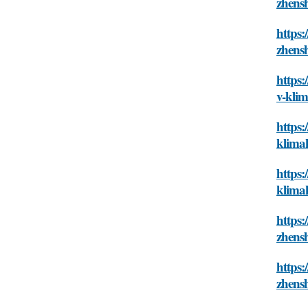
zhensh
https:
zhensh
https:
v-klim
https:
klimak
https:
klimak
https
zhensh
https
zhensh