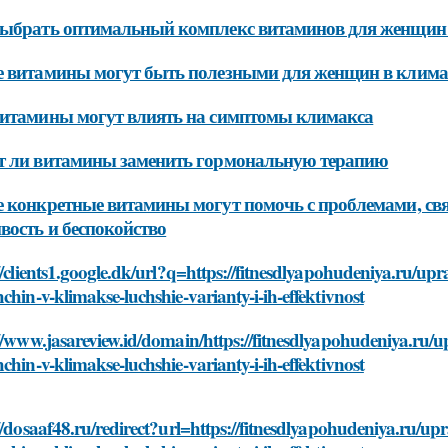
ыбрать оптимальный комплекс витаминов для женщин 
 витамины могут быть полезными для женщин в клима
итамины могут влиять на симптомы климакса
т ли витамины заменить гормональную терапию
 конкретные витамины могут помочь с проблемами, св
вость и беспокойство
//clients1.google.dk/url?q=https://fitnesdlyapohudeniya.ru/u
chin-v-klimakse-luchshie-varianty-i-ih-effektivnost
//www.jasareview.id/domain/https://fitnesdlyapohudeniya.ru
chin-v-klimakse-luchshie-varianty-i-ih-effektivnost
//dosaaf48.ru/redirect?url=https://fitnesdlyapohudeniya.ru/