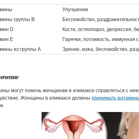
амины
Улучшение
мины группы B
Беспокойство, раздражительнос
мин D
Кости, остеопороз, депрессия, б
мин Е
Горячки, потливость, иммунная 
мины из группы А
Зрение, кожа, беспокойство, ра
ючение
ины могут помочь женщинам в климаксе справляться с не
увствие. Женщины в климаксе должны
принимать витамин
м.