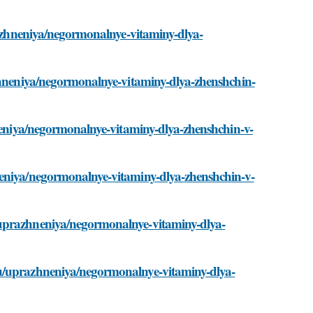
prazhneniya/negormonalnye-vitaminy-dlya-
azhneniya/negormonalnye-vitaminy-dlya-zhenshchin-
hneniya/negormonalnye-vitaminy-dlya-zhenshchin-v-
neniya/negormonalnye-vitaminy-dlya-zhenshchin-v-
/uprazhneniya/negormonalnye-vitaminy-dlya-
ru/uprazhneniya/negormonalnye-vitaminy-dlya-