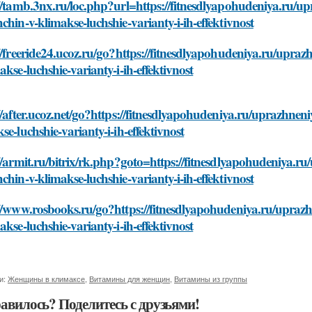
//tamb.3nx.ru/loc.php?url=https://fitnesdlyapohudeniya.ru/
chin-v-klimakse-luchshie-varianty-i-ih-effektivnost
//freeride24.ucoz.ru/go?https://fitnesdlyapohudeniya.ru/upr
akse-luchshie-varianty-i-ih-effektivnost
//after.ucoz.net/go?https://fitnesdlyapohudeniya.ru/uprazhne
se-luchshie-varianty-i-ih-effektivnost
//armit.ru/bitrix/rk.php?goto=https://fitnesdlyapohudeniya.
chin-v-klimakse-luchshie-varianty-i-ih-effektivnost
://www.rosbooks.ru/go?https://fitnesdlyapohudeniya.ru/upraz
akse-luchshie-varianty-i-ih-effektivnost
и:
Женщины в климаксе
,
Витамины для женщин
,
Витамины из группы
авилось? Поделитесь с друзьями!