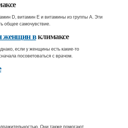
максе
амин D, витамин Е и витамины из группы А. Эти
ть общее самочувствие.
я женщин в
климаксе
нако, если у женщины есть какие-то
сначала посоветоваться с врачом.
е
здражительностью. Они также помогают