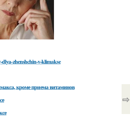
y-dlya-zhenshchin-v-klimakse
макса, кроме приема витаминов
⇨
се
ксе