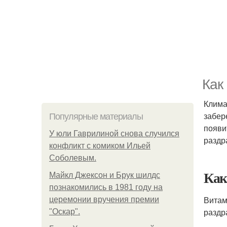
Как
Клима
забер
Популярные материалы
появи
У юли Гаврилиной снова случился
раздр
конфликт с комиком Ильей
Соболевым.
Как
Майкл Джексон и Брук шилдс
познакомились в 1981 году на
Витам
церемонии вручения премии
раздр
"Оскар".