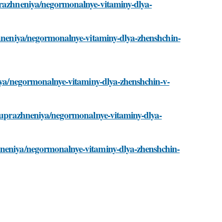
uprazhneniya/negormonalnye-vitaminy-dlya-
azhneniya/negormonalnye-vitaminy-dlya-zhenshchin-
niya/negormonalnye-vitaminy-dlya-zhenshchin-v-
ru/uprazhneniya/negormonalnye-vitaminy-dlya-
hneniya/negormonalnye-vitaminy-dlya-zhenshchin-