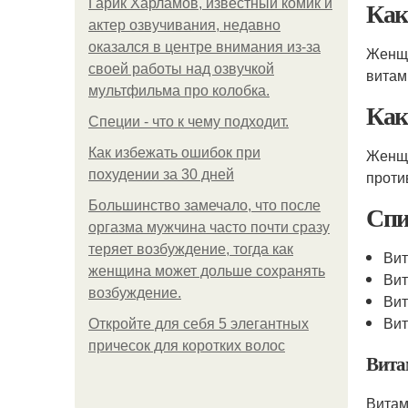
Как
Гарик Харламов, известный комик и
актер озвучивания, недавно
оказался в центре внимания из-за
Женщи
своей работы над озвучкой
витам
мультфильма про колобка.
Как
Специи - что к чему подходит.
Как избежать ошибок при
Женщи
похудении за 30 дней
проти
Большинство замечало, что после
Спи
оргазма мужчина часто почти сразу
теряет возбуждение, тогда как
Вит
женщина может дольше сохранять
Ви
возбуждение.
Вит
Вит
Откройте для себя 5 элегантных
причесок для коротких волос
Вита
Витам