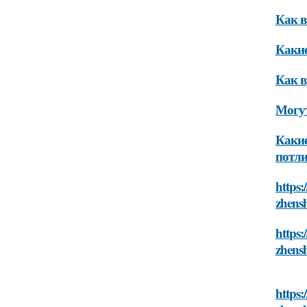
Как в
Какие
Как в
Могу
Какие
потли
https:
zhensh
https:
zhensh
https: