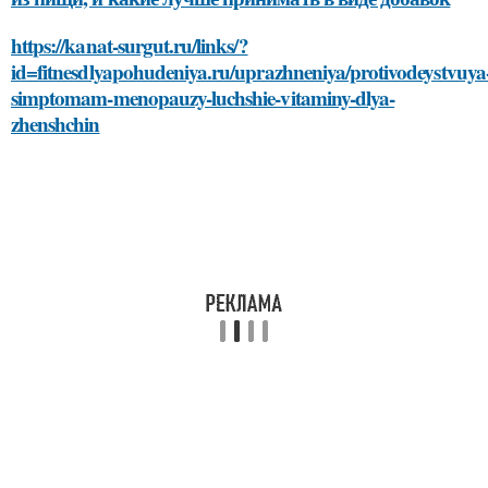
https://kanat-surgut.ru/links/?
id=fitnesdlyapohudeniya.ru/uprazhneniya/protivodeystvuya
simptomam-menopauzy-luchshie-vitaminy-dlya-
zhenshchin