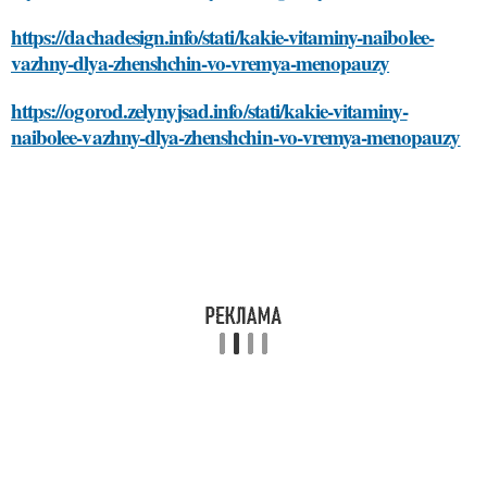
https://dachadesign.info/stati/kakie-vitaminy-naibolee-
vazhny-dlya-zhenshchin-vo-vremya-menopauzy
https://ogorod.zelynyjsad.info/stati/kakie-vitaminy-
naibolee-vazhny-dlya-zhenshchin-vo-vremya-menopauzy