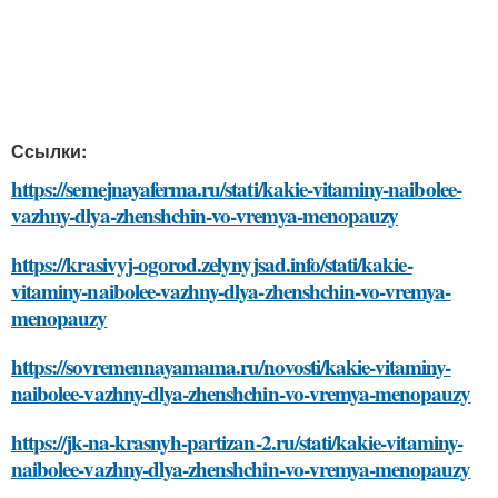
Ссылки:
https://semejnayaferma.ru/stati/kakie-vitaminy-naibolee-
vazhny-dlya-zhenshchin-vo-vremya-menopauzy
https://krasivyj-ogorod.zelynyjsad.info/stati/kakie-
vitaminy-naibolee-vazhny-dlya-zhenshchin-vo-vremya-
menopauzy
https://sovremennayamama.ru/novosti/kakie-vitaminy-
naibolee-vazhny-dlya-zhenshchin-vo-vremya-menopauzy
https://jk-na-krasnyh-partizan-2.ru/stati/kakie-vitaminy-
naibolee-vazhny-dlya-zhenshchin-vo-vremya-menopauzy