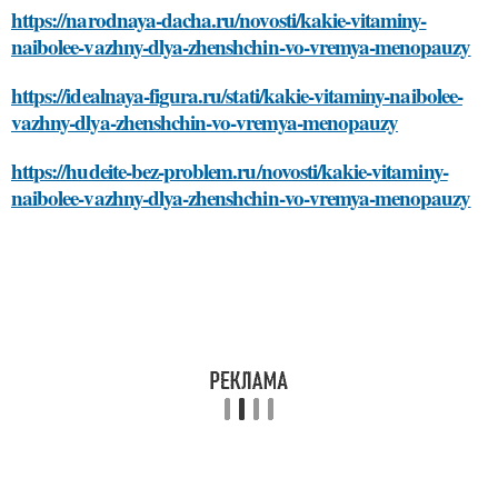
https://narodnaya-dacha.ru/novosti/kakie-vitaminy-
naibolee-vazhny-dlya-zhenshchin-vo-vremya-menopauzy
https://idealnaya-figura.ru/stati/kakie-vitaminy-naibolee-
vazhny-dlya-zhenshchin-vo-vremya-menopauzy
https://hudeite-bez-problem.ru/novosti/kakie-vitaminy-
naibolee-vazhny-dlya-zhenshchin-vo-vremya-menopauzy