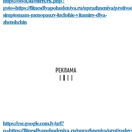
https://oboi.su/bitrix/rk.php?
goto=https://fitnesdlyapohudeniya.ru/uprazhneniya/protivo
simptomam-menopauzy-luchshie-vitaminy-dlya-
zhenshchin
https://cse.google.com.ly/url?
q=https://fitnesdlyapohudeniya.ru/uprazhneniya/protivodey