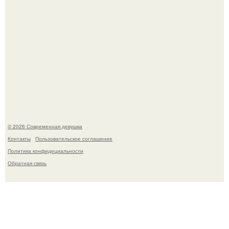
Дженнифер Лопес исполнилось 57, и её отношение к
возрасту - настоящий манифест уверенности: "не
говорите, что я отлично выгляжу для 57.
© 2026 Современная девушка
Контакты
Пользовательское соглашение
Политика конфидециальности
Обратная связь