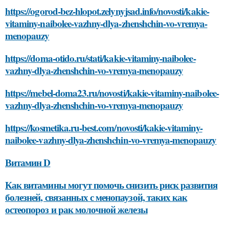
https://ogorod-bez-hlopot.zelynyjsad.info/novosti/kakie-
vitaminy-naibolee-vazhny-dlya-zhenshchin-vo-vremya-
menopauzy
https://doma-otido.ru/stati/kakie-vitaminy-naibolee-
vazhny-dlya-zhenshchin-vo-vremya-menopauzy
https://mebel-doma23.ru/novosti/kakie-vitaminy-naibolee-
vazhny-dlya-zhenshchin-vo-vremya-menopauzy
https://kosmetika.ru-best.com/novosti/kakie-vitaminy-
naibolee-vazhny-dlya-zhenshchin-vo-vremya-menopauzy
Витамин D
Как витамины могут помочь снизить риск развития
болезней, связанных с менопаузой, таких как
остеопороз и рак молочной железы