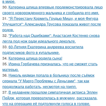
в мире.
30.
Катерина шпица впервые продемонстрировала лицо
своего новорожденного мальчика и сообщила его имя.
31.
"Я Перестану Кормить Грудью Мишу, и моя Фигура
Улучшится": Александра Трусова показала живот после
родов.
32.
"Работа над Ошибками": Анастасия Костенко снова
легла под нож ради идеального декольте.
33.
60-Летняя Екатерина андреева восхитила
подписчиков фото в купальнике.
34.
Катерина шпица родила сына!
35.
Ирина Горбачева призналась, что не сможет стать
матерью.
36.
Николь кидман попала в больницу после съёмок
сериала "У Марго Проблемы с Деньгами", так как
продолжала работать, несмотря на грипп.
37.
В недавнем прошлом симпатичная актриса Эллен
Пейдж, которая превратилась в мужчину, рассказала,
что на операцию её подтолкнули голоса в голове.