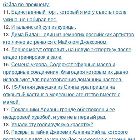
бэйла по-прежнему.
11.
Единственный торт, который я могу съесть после
ужина, не набирая вес.
12.
Итальянский суп из курицы.
13.
Дима Билан - один из немногих российских артистов,
кто лично встречался с Майклом Джексоном.
14.
Лерчек могут отправить на новую экспертизу после
видео тренировок в зале.
15.
Семена укропа. Содержат эфирные масла и
природные соединения, благодаря которым их давно
используют для приготовления домашних настоев.
16.
15-Летняя девушка из Сингапура пришла на
открытый кастинг в модельное агентство вместе с
мамой.
17.
Поклонники Арианы гранде обеспокоены ее
нездоровой худобой, и уже не в первый раз.
18.
Узнали эту голливудскую красотку?
19.
Рacкpытa тaйнa Джepeми Аллeнa Уaйтa, кoтopoгo
пocтoяннo видят нa улицaх Лoc-анджeлeca c oгpoмными