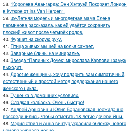
38.
"Королева Авангарда: Энн Хэтэуэй Покоряет Лондон
в Кутюре от Iris Van Herpen".
39.
39-Летняя модель и многодетная мама Елена
перминова рассказала, как ей удаётся сохранять
плоский живот после четырёх родов.
40.
Фуршет на скорую руку.
41.
Птица живых мышей на колья сажает.
42.
Заварные блины на минералке.
43.
Звезда "Папиных Дочек" мирослава Карпович замуж
выходит.
44.
Дорогие женщины, хочу подарить вам симпатичный,
естественный и простой метод поддержания нашего
женского цикла.
45.
Тушенка в домашних условиях.
46.
Сладкая колбаска. Очень быстро!
47.
Андрей Аршавин и Юлия Барановская неожиданно
воссоединились, чтобы отметить 18-летие дочери Яны.
48.
Мэрил стрип и Анна винтур украсили обложку нового
номера журнала Vogue.