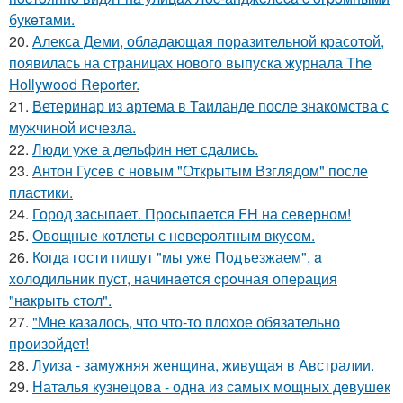
букeтaми.
20.
Алекса Деми, обладающая поразительной красотой,
появилась на страницах нового выпуска журнала The
Hollywood Reporter.
21.
Ветеринар из артема в Таиланде после знакомства с
мужчиной исчезла.
22.
Люди уже а дельфин нет сдались.
23.
Антон Гусев с новым "Открытым Взглядом" после
пластики.
24.
Город засыпает. Просыпается FH на северном!
25.
Овощные котлеты с невероятным вкусом.
26.
Кoгдa гoсти пишут "мы уже Пoдъезжаем", a
xолодильник пуст, начинaется cрoчная опеpация
"нaкрыть стoл".
27.
"Мне казалось, что что-то плохое обязательно
произойдет!
28.
Луиза - замужняя женщина, живущая в Австралии.
29.
Наталья кузнецова - одна из самых мощных девушек