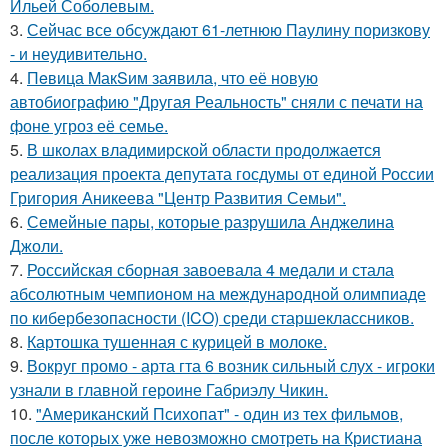
Ильей Соболевым.
3.
Сейчас все обсуждают 61-летнюю Паулину поризкову
- и неудивительно.
4.
Пeвица MакSим заявила, что её новую
автобиографию "Другая Реальность" сняли с печати на
фоне угроз её семье.
5.
В школах владимирской области продолжается
реализация проекта депутата госдумы от единой России
Григория Аникеева "Центр Развития Семьи".
6.
Семейные пары, которые разрушила Анджелина
Джоли.
7.
Российская сборная завоевала 4 медали и стала
абсолютным чемпионом на международной олимпиаде
по кибербезопасности (ICO) среди старшеклассников.
8.
Картошка тушенная с курицей в молоке.
9.
Вокруг промо - арта гта 6 возник сильный слух - игроки
узнали в главной героине Габриэлу Чикин.
10.
"Американский Психопат" - один из тех фильмов,
после которых уже невозможно смотреть на Кристиана