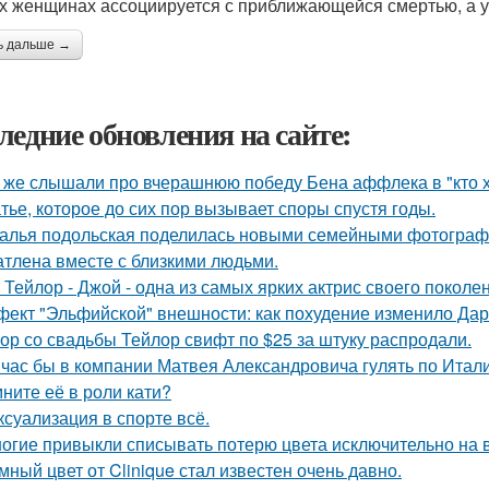
х женщинах ассоциируется с приближающейся смертью, а у
ь дальше →
ледние обновления на сайте:
 же слышали про вчерашнюю победу Бена аффлека в "кто 
тье, которое до сих пор вызывает споры спустя годы.
алья подольская поделилась новыми семейными фотографи
атлена вместе с близкими людьми.
 Тейлор - Джой - одна из самых ярких актрис своего поколе
ект "Эльфийской" внешности: как похудение изменило Дар
ор со свадьбы Тейлор свифт по $25 за штуку распродали.
час бы в компании Матвея Александровича гулять по Италии
ните её в роли кати?
 ксуализация в спорте всё.
огие привыкли списывать потерю цвета исключительно на в
мный цвет от Clinique стал известен очень давно.