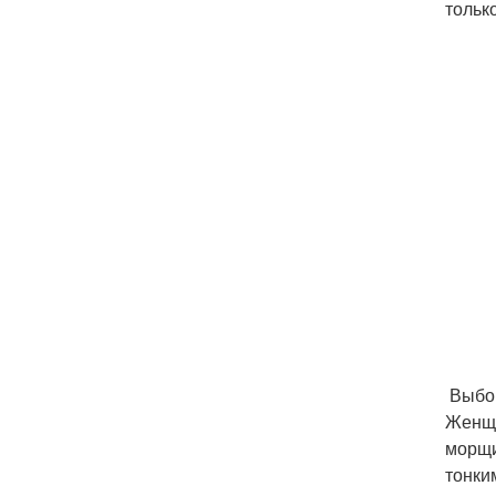
тольк
Выбор
Женщи
морщи
тонки