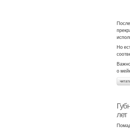
После
прекр
испол
Но ес
соотв
Важно
о мей
читат
Губ
лет
Помад