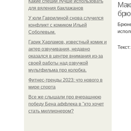
Какие специи лучше использовать
Мак
для вяления баклажанов
брю
У юли Гаврилиной снова случился
Брюне
конфликт с комиком Ильей
испол
Соболевым.
Гарик Харламов, известный комик и
Текст
актер озвучивания, недавно
оказался в центре внимания из-за
своей работы над озвучкой
мультфильма про колобка.
Фитнес-тренды 2023: что нового в
мире спорта
Все же слышали про вчерашнюю
победу Бена аффлека в "кто хочет
стать миллионером?