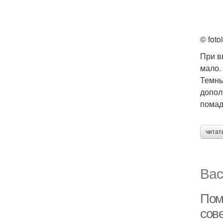
© foto
При в
мало.
Темны
допол
пома
читат
Вас
Пома
сов