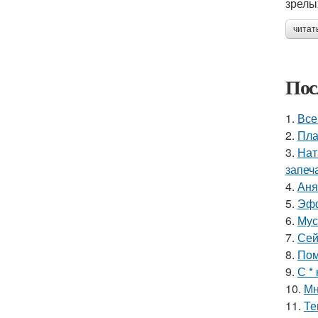
зрелы
читат
Пос
1.
Все
2.
Пла
3.
Нат
запеч
4.
Аня
5.
Эфф
6.
Мус
7.
Сей
8.
Пом
9.
С *
10.
Мн
11.
Те