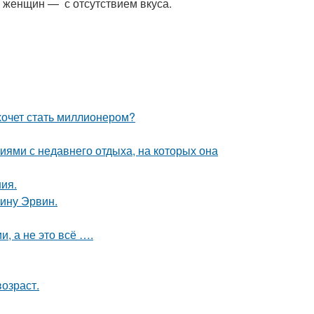
 женщин — с отсутствием вкуса.
хочет стать миллионером?
ями с недавнего отдыха, на которых она
ния.
ину Эрвин.
, а не это всё ….
озраст.