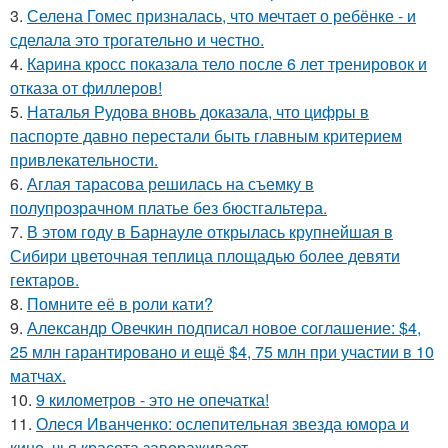
3.
Селена Гомес призналась, что мечтает о ребёнке - и
сделала это трогательно и честно.
4.
Карина кросс показала тело после 6 лет тренировок и
отказа от филлеров!
5.
Наталья Рудова вновь доказала, что цифры в
паспорте давно перестали быть главным критерием
привлекательности.
6.
Аглая тарасова решилась на съемку в
полупрозрачном платье без бюстгальтера.
7.
В этом году в Барнауле открылась крупнейшая в
Сибири цветочная теплица площадью более девяти
гектаров.
8.
Помните её в роли кати?
9.
Александр Овечкин подписал новое соглашение: $4,
25 млн гарантировано и ещё $4, 75 млн при участии в 10
матчах.
10.
9 километров - это не опечатка!
11.
Олеся Иванченко: ослепительная звезда юмора и
кино, чья красота завораживает.