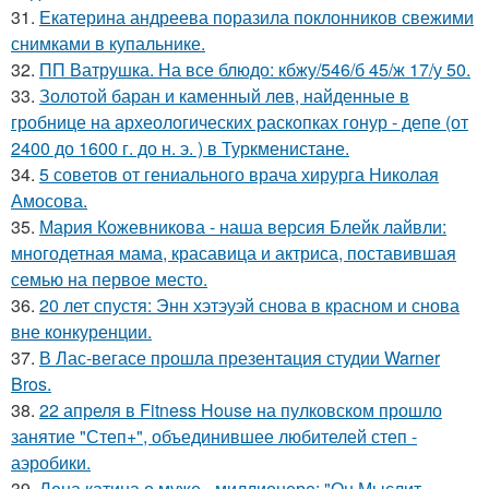
31.
Екатерина андреева поразила поклонников свежими
снимками в купальнике.
32.
ПП Ватрушка. На все блюдо: кбжу/546/б 45/ж 17/у 50.
33.
Золотой баран и каменный лев, найденные в
гробнице на археологических раскопках гонур - депе (от
2400 до 1600 г. до н. э. ) в Туркменистане.
34.
5 советов от гениального врача хирурга Николая
Амосова.
35.
Мария Кожевникова - наша версия Блейк лайвли:
многодетная мама, красавица и актриса, поставившая
семью на первое место.
36.
20 лет спустя: Энн хэтэуэй снова в красном и снова
вне конкуренции.
37.
В Лас-вегасе прошла презентация студии Warner
Bros.
38.
22 апреля в Fitness House на пулковском прошло
занятие "Степ+", объединившее любителей степ -
аэробики.
39.
Лена катина о муже - миллионере: "Он Мыслит