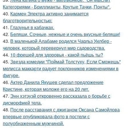
Категориями - Бриллианты, Крутые Тачки, Понты".
40.
Кармен Электра активно занимается
благотворительностью:
41.
Глазунья в кабачках.
42.
Беляши. Сочные, нежные и очень вкусные беляши!
43.
В маленькой Алабаме родился Чарльз Уилбер -
человек, который перевернул мир садоводства.
44.
10 фрешей для здоровья - какой пьёшь ты?
45.
Звезда комедии "Поймай Толстуху, Если Сможешь"
мелисса маккарти радует поклонников изменениями в
фигуре.
46.
Актер Данила Якушев сделал предложение
Кристине, которая моложе его на 20 лет.
47.
Энн хэтэуэй откровенно рассказала о борьбе с
дисморфией тела.
48.
После расставания с джиганом Оксана Самойлова
впервые опубликовала фото в постели с
полуобнаженным мужчиной.