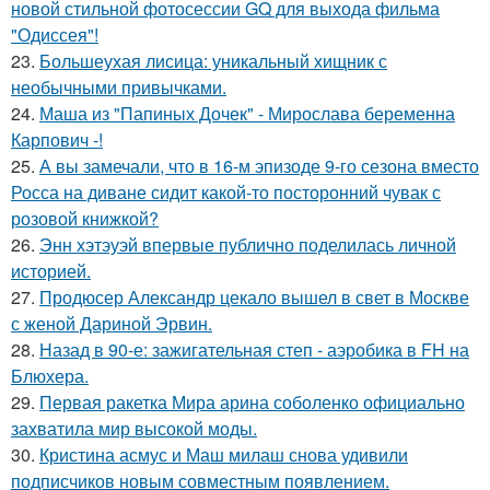
новой стильной фотосессии GQ для выхода фильма
"Одиссея"!
23.
Большеухая лисица: уникальный хищник с
необычными привычками.
24.
Маша из "Папиных Дочек" - Мирослава беременна
Карпович -!
25.
А вы замечали, что в 16-м эпизоде 9-го сезона вместо
Росса на диване сидит какой-то посторонний чувак с
розовой книжкой?
26.
Энн хэтэуэй впервые публично поделилась личной
историей.
27.
Продюсер Александр цекало вышел в свет в Москве
с женой Дариной Эрвин.
28.
Назад в 90-е: зажигательная степ - аэробика в FH на
Блюхера.
29.
Первая ракетка Мира арина соболенко официально
захватила мир высокой моды.
30.
Кристина асмус и Маш милаш снова удивили
подписчиков новым совместным появлением.