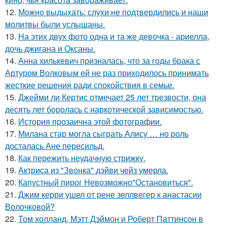
12.
Можно выдыхать: слухи не подтвердились и наши
молитвы были услышаны.
13.
На этих двух фото одна и та же девочка - ариелла,
дочь джигана и Оксаны.
14.
Анна хилькевич призналась, что за годы брака с
Артуром Волковым ей не раз приходилось принимать
жесткие решения ради спокойствия в семье.
15.
Джейми ли Кертис отмечает 25 лет трезвости, она
десять лет боролась с наркотической зависимостью.
16.
История прозаична этой фотографии.
17.
Милана стар могла сыграть Алису … но роль
досталась Ане пересильд.
18.
Как пережить неудачную стрижку.
19.
Актриса из "Звонка" дэйви чейз умерла.
20.
Капустный пирог Невозможно"Остановиться".
21.
Джим керри ушел от рене зеллвегер к анастасии
Волочковой?
22.
Том холланд, Мэтт Дэймон и Роберт Паттинсон в