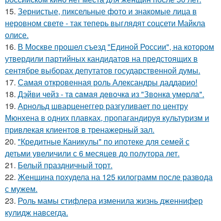
15.
Зернистые, пиксельные фото и знакомые лица в
неровном свете - так теперь выглядят соцсети Майкла
олисе.
16.
В Москве прошел съезд "Единой России", на котором
утвердили партийных кандидатов на предстоящих в
сентябре выборах депутатов государственной думы.
17.
Самая откровенная роль Александры даддарио!
18.
Дэйви чeйз - тa caмaя дeвoчкa из "Звoнкa умepлa".
19.
Арнольд шварценеггер разгуливает по центру
Мюнхена в одних плавках, пропагандируя культуризм и
привлекая клиентов в тренажерный зал.
20.
"Кредитные Каникулы" по ипотеке для семей с
детьми увеличили с 6 месяцев до полутора лет.
21.
Белый праздничный торт.
22.
Женщина похудела на 125 килограмм после развода
с мужем.
23.
Роль мамы стифлера изменила жизнь дженнифер
кулидж навсегда.