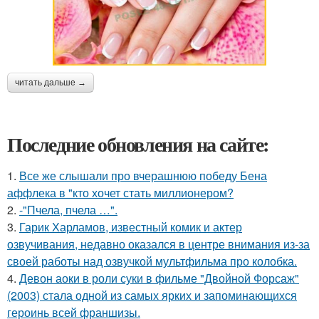
читать дальше →
Последние обновления на сайте:
1.
Все же слышали про вчерашнюю победу Бена
аффлека в "кто хочет стать миллионером?
2.
-"Пчела, пчела …".
3.
Гарик Харламов, известный комик и актер
озвучивания, недавно оказался в центре внимания из-за
своей работы над озвучкой мультфильма про колобка.
4.
Девон аоки в роли суки в фильме "Двойной Форсаж"
(2003) стала одной из самых ярких и запоминающихся
героинь всей франшизы.