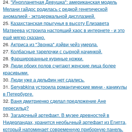
24.
"Инопланетная Девушка": американская модель
Мелани гайдос родилась с редкой генетической
аномалией - эктодермальной дисплазией.
25.
Казахстанская прыгунья в высоту Елизавета
Матвеева устроила настоящий хаос в интернете - и это
ещё мягко сказано.
26.
Актриса из "Звонка" дэйви чейз умерла.
27.
Колбасные тарелочки с сырной начинкой.
28.
Фаршированные куриные ножки.
29.
Люди обоих полов считают женские лица более
красивыми.
30.
Люди уже а дельфин нет сдались.
31.
Seryabkina устроила романтические мини - каникулы
в Петербурге.
32.
Ваня дмитриенко сделал предложение Ане
пересильд?
33.
Загадочный артефакт. В музее древностей в
Нидерландах, хранится необычный артефакт из Египта,
который напоминает современную приборную панель.