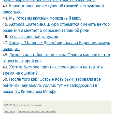
43.
Капуста тушенная с куриной грудкой и стручковой
фасолью.
44.
Мы готовим вкусный морковный кекс.
45.
Актриса Екатерина Шкуро стремится сменить вектор
развития и мечтает о серьезной главной роли.
46.
Утка с квашеной капустой.
47.
Звезда "Папиных Дочек" мирослава Карпович замуж
выходит.
48.
Джона хилл тайно женился на Оливии миллар и стал
отцом во второй раз.
49.
Хотите быстрее прийти к своей цели и не тратить
время на ошибки?
50.
После того как "Острые Козырьки" взорвали все
рейтинги, аннабелль уоллис тут же заподозрили в
романе с Киллианом Мерфи.
© 2026 Современная девушка
Контакты
Пользовательское соглашение