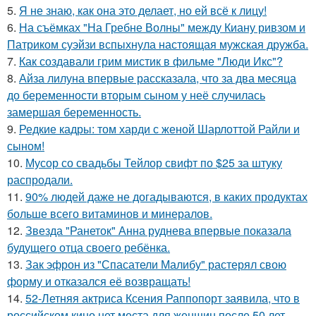
5.
Я не знаю, как она это делает, но ей всё к лицу!
6.
На съёмках "На Гребне Волны" между Киану ривзом и
Патриком суэйзи вспыхнула настоящая мужская дружба.
7.
Как создавали грим мистик в фильме "Люди Икс"?
8.
Айза лилуна впервые рассказала, что за два месяца
до беременности вторым сыном у неё случилась
замершая беременность.
9.
Редкие кадры: том харди с женой Шарлоттой Райли и
сыном!
10.
Мусор со свадьбы Тейлор свифт по $25 за штуку
распродали.
11.
90% людей даже не догадываются, в каких продуктах
больше всего витаминов и минералов.
12.
Звезда "Ранеток" Анна руднева впервые показала
будущего отца своего ребёнка.
13.
Зак эфрон из "Спасатели Малибу" растерял свою
форму и отказался её возвращать!
14.
52-Летняя актриса Ксения Раппопорт заявила, что в
российском кино нет места для женщин после 50 лет.