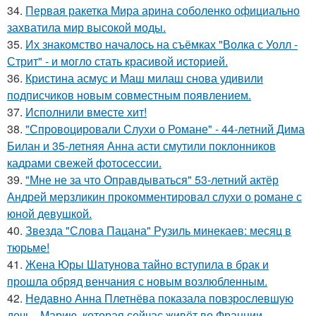
34.
Первая ракетка Мира арина соболенко официально
захватила мир высокой моды.
35.
Их знакомство началось на съёмках "Волка с Уолл -
Стрит" - и могло стать красивой историей.
36.
Кристина асмус и Маш милаш снова удивили
подписчиков новым совместным появлением.
37.
Исполнили вместе хит!
38.
"Спровоцировали Слухи о Романе" - 44-летний Дима
Билан и 35-летняя Анна асти смутили поклонников
кадрами свежей фотосессии.
39.
"Мне не за что Оправдываться" 53-летний актёр
Андрей мерзликин прокомментировал слухи о романе с
юной девушкой.
40.
Звезда "Слова Пацана" Рузиль минекаев: месяц в
тюрьме!
41.
Жена Юры Шатунова тайно вступила в брак и
прошла обряд венчания с новым возлюбленным.
42.
Недавно Анна Плетнёва показала повзрослевшую
дочь - Марию, которая сейчас живёт во Франции.